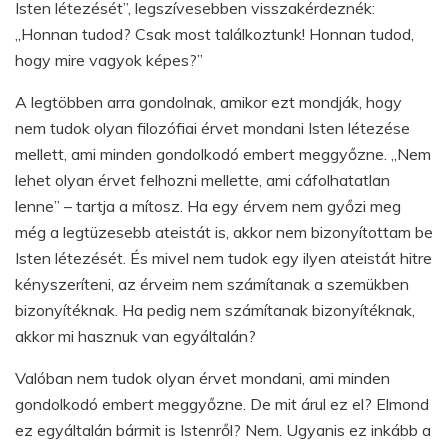
Isten létezését”, legszívesebben visszakérdeznék:
„Honnan tudod? Csak most találkoztunk! Honnan tudod,
hogy mire vagyok képes?”
A legtöbben arra gondolnak, amikor ezt mondják, hogy
nem tudok olyan filozófiai érvet mondani Isten létezése
mellett, ami minden gondolkodó embert meggyőzne. „Nem
lehet olyan érvet felhozni mellette, ami cáfolhatatlan
lenne” – tartja a mítosz. Ha egy érvem nem győzi meg
még a legtüzesebb ateistát is, akkor nem bizonyítottam be
Isten létezését. És mivel nem tudok egy ilyen ateistát hitre
kényszeríteni, az érveim nem számítanak a szemükben
bizonyítéknak. Ha pedig nem számítanak bizonyítéknak,
akkor mi hasznuk van egyáltalán?
Valóban nem tudok olyan érvet mondani, ami minden
gondolkodó embert meggyőzne. De mit árul ez el? Elmond
ez egyáltalán bármit is Istenről? Nem. Ugyanis ez inkább a