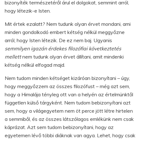
bizonyíték természetéről árul el dolgokat, semmint arról,
hogy létezik-e Isten.
Mit értek ezalatt? Nem tudunk olyan érvet mondani, ami
minden gondolkodó embert kétség nélkül meggyőzne
arról, hogy Isten létezik. De ez nem baj. Ugyanis
semmilyen igazán érdekes filozófiai következtetés
mellett
nem tudunk olyan érvet állítani, amit mindenki
kétség nélkül elfogad majd.
Nem tudom minden kétséget kizáróan bizonyítani – úgy,
hogy meggyőzzem az összes filozófust – még azt sem,
hogy a Himalája tényleg ott van a helyén az értelmünktől
független külső tárgyként. Nem tudom bebizonyítani azt
sem, hogy a világegyetem nem öt perce jött létre hirtelen
a semmiből, és az összes látszólagos emlékünk nem csak
káprázat. Azt sem tudom bebizonyítani, hogy az
egyetemen lévő többi diáknak van agya. Lehet, hogy csak