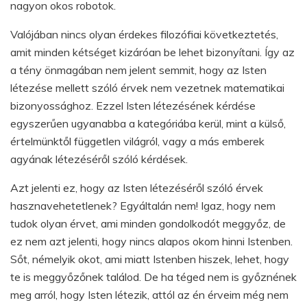
nagyon okos robotok.
Valójában nincs olyan érdekes filozófiai következtetés,
amit minden kétséget kizáróan be lehet bizonyítani. Így az
a tény önmagában nem jelent semmit, hogy az Isten
létezése mellett szóló érvek nem vezetnek matematikai
bizonyossághoz. Ezzel Isten létezésének kérdése
egyszerűen ugyanabba a kategóriába kerül, mint a külső,
értelmünktől független világról, vagy a más emberek
agyának létezéséről szóló kérdések.
Azt jelenti ez, hogy az Isten létezéséről szóló érvek
hasznavehetetlenek? Egyáltalán nem! Igaz, hogy nem
tudok olyan érvet, ami minden gondolkodót meggyőz, de
ez nem azt jelenti, hogy nincs alapos okom hinni Istenben.
Sőt, némelyik okot, ami miatt Istenben hiszek, lehet, hogy
te is meggyőzőnek találod. De ha téged nem is győznének
meg arról, hogy Isten létezik, attól az én érveim még nem