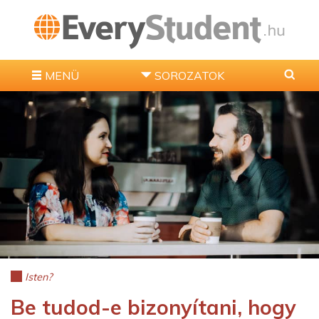
MENÜ
SOROZATOK
Isten?
Be tudod-e bizonyítani, hogy