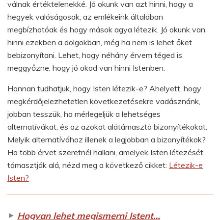
válnak értéktelenekké. Jó okunk van azt hinni, hogy a
hegyek valóságosak, az emlékeink általában
megbízhatóak és hogy mások agya létezik. Jó okunk van
hinni ezekben a dolgokban, még ha nem is lehet őket
bebizonyítani. Lehet, hogy néhány érvem téged is
meggyőzne, hogy jó okod van hinni Istenben.
Honnan tudhatjuk, hogy Isten létezik-e? Ahelyett, hogy
megkérdőjelezhetetlen következetésekre vadásznánk,
jobban tesszük, ha mérlegeljük a lehetséges
alternatívákat, és az azokat alátámasztó bizonyítékokat.
Melyik alternatívához illenek a legjobban a bizonyítékok?
Ha több érvet szeretnél hallani, amelyek Isten létezését
támasztják alá, nézd meg a következő cikket:
Létezik-e
Isten?
►
Hogyan lehet megismerni Istent…