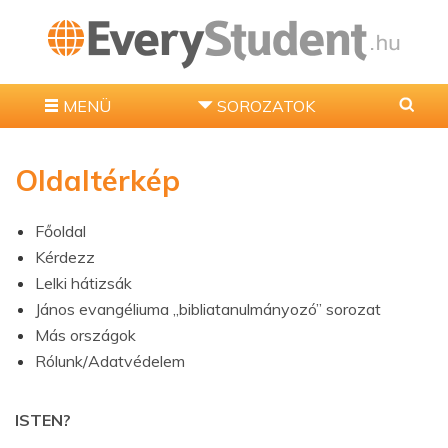
MENÜ
SOROZATOK
Oldaltérkép
Főoldal
Kérdezz
Lelki hátizsák
János evangéliuma „bibliatanulmányozó” sorozat
Más országok
Rólunk/Adatvédelem
ISTEN?