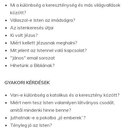
Mi a különbség a kereszténység és más világvallások
között?
Válaszol-e Isten az imádságra?
Az istenkeresés útjai
Ki volt Jézus?
Miért kellett Jézusnak meghalni?
Mit jelent az Istennel való kapcsolat?
"János" email sorozat
Hihetünk a Bibliának?
GYAKORI KÉRDÉSEK
Van-e különbség a katolikus és a keresztény között?
Miért nem tesz Isten valamilyen látványos csodát,
amitől mindenki hinne benne?
Juthatnak-e a pokolba „jó emberek”?
Tényleg jó az Isten?