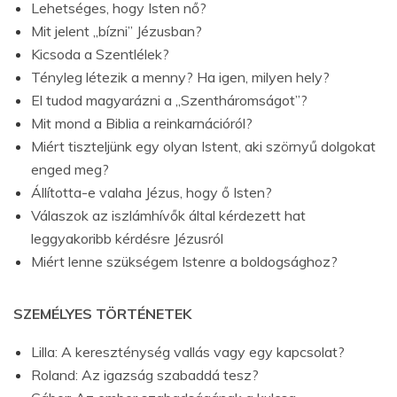
Lehetséges, hogy Isten nő?
Mit jelent „bízni” Jézusban?
Kicsoda a Szentlélek?
Tényleg létezik a menny? Ha igen, milyen hely?
El tudod magyarázni a „Szent
háromságot”?
Mit mond a Biblia a reinkarnációról?
Miért tiszteljünk egy olyan Istent, aki szörnyű dolgokat
enged meg?
Állította-e valaha Jézus, hogy ő Isten?
Válaszok az iszlámhívők által kérdezett hat
leggyakoribb kérdésre Jézusról
Miért lenne szükségem Istenre a boldogsághoz?
SZEMÉLYES TÖRTÉNETEK
Lilla: A kereszténység vallás vagy egy kapcsolat?
Roland: Az igazság szabaddá tesz?