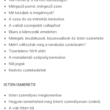
Mérgező pornó, mérgező szex
Mit kezdjek a magánnyal?
A szex és az intimitás keresése
A valódi szomjadat csillapítsd
Blues a kilencedik emeleten
Melegek, leszbikusok, biszexuálisok és Isten szeretete
Miért változtak meg a randizási szokásaim?
Tizenkilenc férfi után
A maradandó szépség keresése
Női jogok
Kedves cselekedetek
ISTEN ISMERETE
Isten személyes megismerése
Hogyan ismerheted meg Istent személyesen (videó)
A vak hiten túl