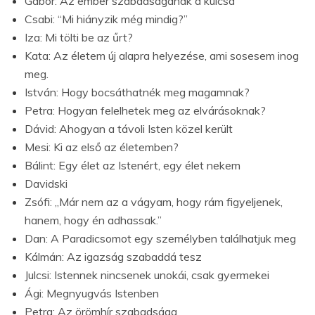
Gábor: Az ember szabadságának a kulcsa
Csabi: “Mi hiányzik még mindig?”
Iza: Mi tölti be az űrt?
Kata: Az életem új alapra helyezése, ami sosesem inog
meg.
István: Hogy bocsáthatnék meg magamnak?
Petra: Hogyan felelhetek meg az elvárásoknak?
Dávid: Ahogyan a távoli Isten közel került
Mesi: Ki az első az életemben?
Bálint: Egy élet az Istenért, egy élet nekem
Davidski
Zsófi: „Már nem az a vágyam, hogy rám figyeljenek,
hanem, hogy én adhassak.”
Dan: A Paradicsomot egy személyben találhatjuk meg
Kálmán: Az igazság szabaddá tesz
Julcsi: Istennek nincsenek unokái, csak gyermekei
Ági: Megnyugvás Istenben
Petra: Az örömhír szabadsága