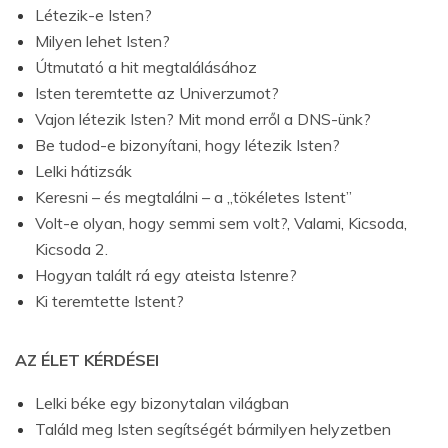
Létezik-e Isten?
Milyen lehet Isten?
Útmutató a hit megtalálásához
Isten teremtette az Univerzumot?
Vajon létezik Isten? Mit mond erről a DNS-ünk?
Be tudod-e bizonyítani, hogy létezik Isten?
Lelki hátizsák
Keresni – és megtalálni – a „tökéletes Istent”
Volt-e olyan, hogy semmi sem volt?
,
Valami
,
Kicsoda
,
Kicsoda 2.
Hogyan talált rá egy ateista Istenre?
Ki teremtette Istent?
AZ ÉLET KÉRDÉSEI
Lelki béke egy bizonytalan világban
Találd meg Isten segítségét bármilyen helyzetben