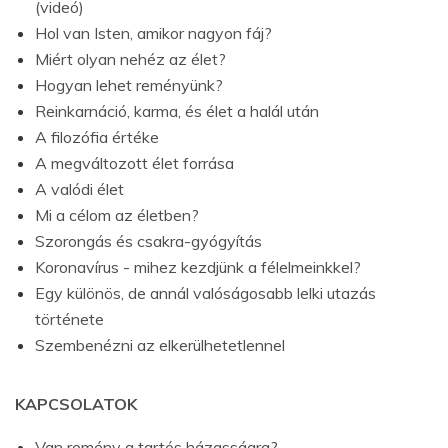
(videó)
Hol van Isten, amikor nagyon fáj?
Miért olyan nehéz az élet?
Hogyan lehet reményünk?
Reinkarnáció, karma, és élet a halál után
A filozófia értéke
A megváltozott élet forrása
A valódi élet
Mi a célom az életben?
Szorongás és csakra-gyógyítás
Koronavírus - mihez kezdjünk a félelmeinkkel?
Egy különös, de annál valóságosabb lelki utazás
története
Szembenézni az elkerülhetetlennel
KAPCSOLATOK
Van remény a tartós házasságra?