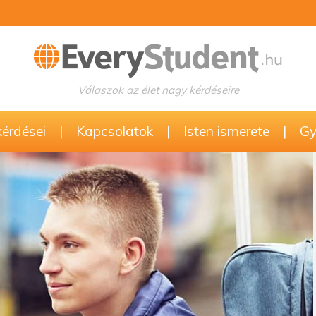
Válaszok az élet nagy kérdéseire
kérdései
|
Kapcsolatok
|
Isten ismerete
|
Gy.