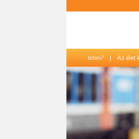
Isten?
|
Az élet 