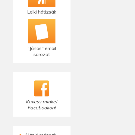
Lelki hátizsák
"János" email
sorozat
Kövess minket
Facebookon!
►
Ajánld másnak