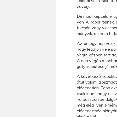
kalapácsot. Csak ott
zavarja.
De most képzeld el ug
van. A napok telnek, 
furcsán vagy viccesen
hiányzik, de nem tudja
Aztán egy nap valaki 
hogy letörjön vele pá
Végre kézben tartják, 
A nap végén azonban
gallyak leütése jó mó
A következő napokban
átüt valami gipszfalat
elégedetlen. Több akc
csak lehet, hogy öss
horpasszon be dolgok
még elég ilyen élmény
elégedettség hiányán
élményből.