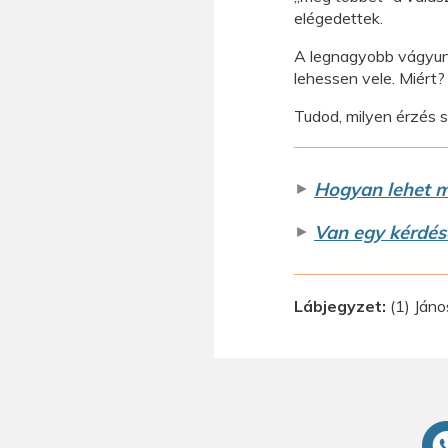
elégedettek.
A legnagyobb vágyunk
lehessen vele. Miért?
Tudod, milyen érzés 
►
Hogyan lehet m
►
Van egy kérdé
Lábjegyzet:
(1) Jáno