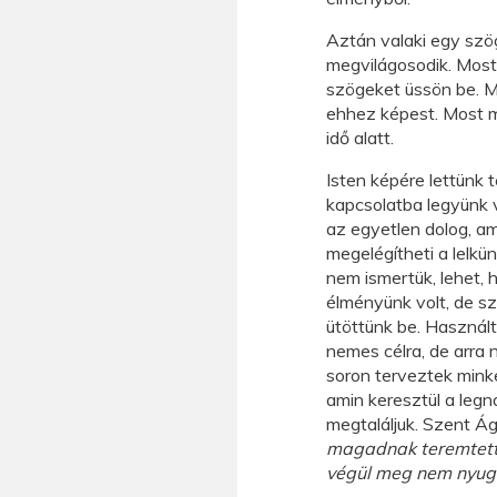
Aztán valaki egy szög
megvilágosodik. Most 
szögeket üssön be. M
ehhez képest. Most má
idő alatt.
Isten képére lettünk 
kapcsolatba legyünk v
az egyetlen dolog, a
megelégítheti a lelkü
nem ismertük, lehet,
élményünk volt, de 
ütöttünk be. Használ
nemes célra, de arra
soron terveztek minke
amin keresztül a leg
megtaláljuk. Szent Á
magadnak teremtetté
végül meg nem nyugs