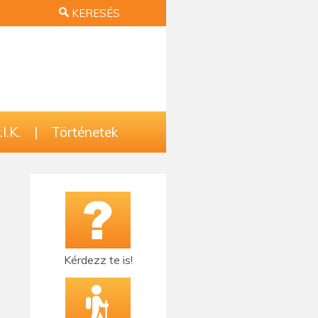
KERESÉS
I.K.
|
Történetek
Kérdezz te is!