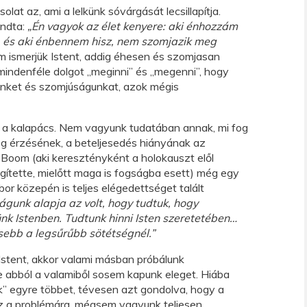
olat az, ami a lelkünk sóvárgását lecsillapítja.
ondta:
„Én vagyok az élet kenyere: aki énhozzám
, és aki énbennem hisz, nem szomjazik meg
ismerjük Istent, addig éhesen és szomjasan
mindenféle dolgot „meginni” és „megenni”, hogy
günket és szomjúságunkat, azok mégis
 a kalapács. Nem vagyunk tudatában annak, mi fog
ég érzésének, a beteljesedés hiányának az
 Boom (aki keresztényként a holokauszt elől
gítette, mielőtt maga is fogságba esett) még egy
bor közepén is teljes elégedettséget talált
gunk alapja az volt, hogy tudtuk, hogy
tünk Istenben. Tudtunk hinni Isten szeretetében…
ősebb a legsűrűbb sötétségnél.”
 Istent, akkor valami másban próbálunk
e abból a valamiből sosem kapunk eleget. Hiába
k” egyre többet, tévesen azt gondolva, hogy a
z a problémára, mégsem vagyunk teljesen