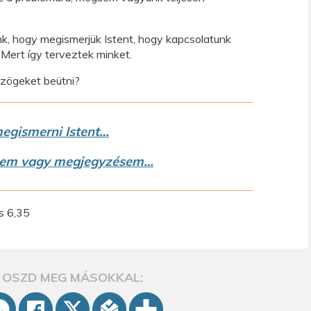
, hogy megismerjük Istent, hogy kapcsolatunk
 Mert így terveztek minket.
szögeket beütni?
egismerni Istent…
sem vagy megjegyzésem…
s 6,35
OSZD MEG MÁSOKKAL: