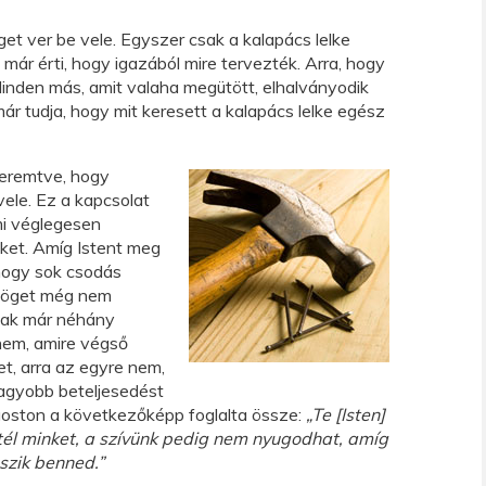
et ver be vele. Egyszer csak a kalapács lelke
már érti, hogy igazából mire tervezték. Arra, hogy
inden más, amit valaha megütött, elhalványodik
r tudja, hogy mit keresett a kalapács lelke egész
teremtve, hogy
ele. Ez a kapcsolat
mi véglegesen
nket. Amíg Istent meg
 hogy sok csodás
szöget még nem
tak már néhány
 nem, amire végső
t, arra az egyre nem,
nagyobb beteljesedést
goston a következőképp foglalta össze:
„Te [Isten]
l minket, a szívünk pedig nem nyugodhat, amíg
zik benned.”