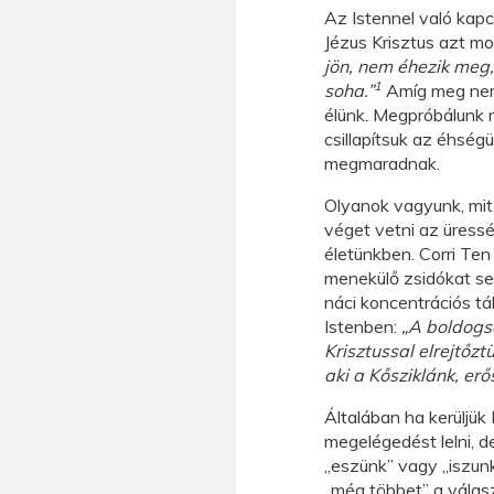
Az Istennel való kapcs
Jézus Krisztus azt m
jön, nem éhezik meg
1
soha.”
Amíg meg nem 
élünk. Megpróbálunk 
csillapítsuk az éhsé
megmaradnak.
Olyanok vagyunk, mit
véget vetni az üress
életünkben. Corri Ten
menekülő zsidókat se
náci koncentrációs tá
Istenben:
„A boldogsá
Krisztussal elrejtőz
aki a Kősziklánk, er
Általában ha kerüljük
megelégedést lelni, d
„eszünk” vagy „iszun
„még többet” a válas