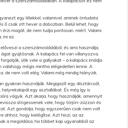
 hever a szerszámosládában. A kalapácsot ez nem
yanezt egy lélekkel, valamivel, aminek öntudata
és ő csak ott hever a dobozban. Belül lehet, hogy
 érzi magát, de nem tudja pontosan, miért. Valami
, mi az.
előveszi a szerszámosládából, és arra használja,
r ágat gyújtósnak. A kalapács fel van villanyozva.
forgatják, ütik vele a gallyakat – a kalapács imádja.
 valahogy mégis mintha elégedetlen lenne. A
ka, de nem volt elég. Valami még mindig hiányzik.
 gyakran használják. Megigazít egy dísztárcsát,
, helyrekalapál egy asztallábat. És még így is
ióra vágyik. Azt akarja, hogy használják, amennyit
zevissza ütögessenek vele, hogy törjön-zúzzon és
at. Azt gondolja, hogy egyszerűen csak nem volt
e ahhoz, hogy kielégítse. Azt hiszi, az az
ak a megoldása, ha többet kap ugyanabból az