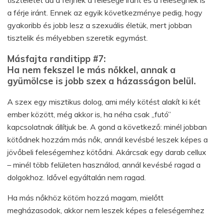
tiszteletet ad a férjnek a felesége iránt és a feleségnek is
a férje iránt. Ennek az egyik következménye pedig, hogy
gyakoribb és jobb lesz a szexuális életük, mert jobban
tisztelik és mélyebben szeretik egymást.
Másfajta randitipp #7:
Ha nem fekszel le más nőkkel, annak a
gyümölcse is jobb szex a házasságon belül.
A szex egy misztikus dolog, ami mély kötést alakít ki két
ember között, még akkor is, ha néha csak „futó”
kapcsolatnak állítjuk be. A gond a következő: minél jobban
kötődnek hozzám más nők, annál kevésbé leszek képes a
jövőbeli feleségemhez kötődni. Akárcsak egy darab cellux
– minél több felületen használod, annál kevésbé ragad a
dolgokhoz. Idővel egyáltalán nem ragad.
Ha más nőkhöz kötöm hozzá magam, mielőtt
megházasodok, akkor nem leszek képes a feleségemhez