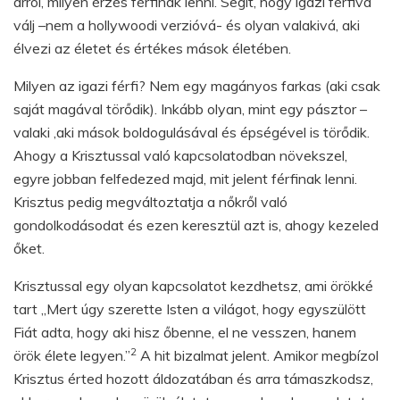
arról, milyen érzés férfinak lenni. Segít, hogy igazi férfivá
válj –nem a hollywoodi verzióvá- és olyan valakivá, aki
élvezi az életet és értékes mások életében.
Milyen az igazi férfi? Nem egy magányos farkas (aki csak
saját magával törődik). Inkább olyan, mint egy pásztor –
valaki ,aki mások boldogulásával és épségével is törődik.
Ahogy a Krisztussal való kapcsolatodban növekszel,
egyre jobban felfedezed majd, mit jelent férfinak lenni.
Krisztus pedig megváltoztatja a nőkről való
gondolkodásodat és ezen keresztül azt is, ahogy kezeled
őket.
Krisztussal egy olyan kapcsolatot kezdhetsz, ami örökké
tart „Mert úgy szerette Isten a világot, hogy egyszülött
Fiát adta, hogy aki hisz őbenne, el ne vesszen, hanem
2
örök élete legyen.”
A hit bizalmat jelent. Amikor megbízol
Krisztus érted hozott áldozatában és arra támaszkodsz,