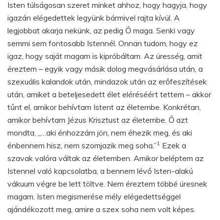
Isten túlságosan szeret minket ahhoz, hogy hagyja, hogy
igazán elégedettek legyünk bármivel rajta kívül. A
legjobbat akarja nekünk, az pedig Ő maga. Senki vagy
semmi sem fontosabb Istennél. Onnan tudom, hogy ez
igaz, hogy saját magam is kipróbáltam. Az üresség, amit
éreztem – egyik vagy másik dolog megvásárlása után, a
szexuális kalandok után, mindazok után az erőfeszítések
után, amiket a beteljesedett élet eléréséért tettem – akkor
tűnt el, amikor behívtam Istent az életembe. Konkrétan,
amikor behívtam Jézus Krisztust az életembe. Ő azt
mondta, „…aki énhozzám jön, nem éhezik meg, és aki
1
énbennem hisz, nem szomjazik meg soha.”
Ezek a
szavak valóra váltak az életemben. Amikor beléptem az
Istennel való kapcsolatba, a bennem lévő Isten-alakú
vákuum végre be lett töltve. Nem éreztem többé üresnek
magam. Isten megismerése mély elégedettséggel
ajándékozott meg, amire a szex soha nem volt képes.