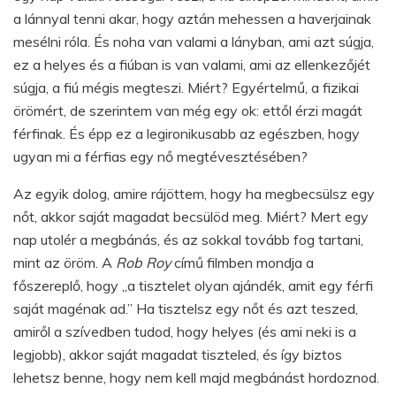
a lánnyal tenni akar, hogy aztán mehessen a haverjainak
mesélni róla. És noha van valami a lányban, ami azt súgja,
ez a helyes és a fiúban is van valami, ami az ellenkezőjét
súgja, a fiú mégis megteszi. Miért? Egyértelmű, a fizikai
örömért, de szerintem van még egy ok: ettől érzi magát
férfinak. És épp ez a legironikusabb az egészben, hogy
ugyan mi a férfias egy nő megtévesztésében?
Az egyik dolog, amire rájöttem, hogy ha megbecsülsz egy
nőt, akkor saját magadat becsülöd meg. Miért? Mert egy
nap utolér a megbánás, és az sokkal tovább fog tartani,
mint az öröm. A
Rob Roy
című filmben mondja a
főszereplő, hogy „a tisztelet olyan ajándék, amit egy férfi
saját magénak ad.” Ha tisztelsz egy nőt és azt teszed,
amiről a szívedben tudod, hogy helyes (és ami neki is a
legjobb), akkor saját magadat tiszteled, és így biztos
lehetsz benne, hogy nem kell majd megbánást hordoznod.