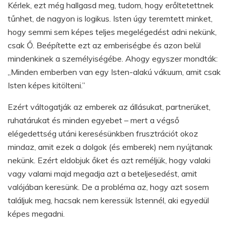
Kérlek, ezt még hallgasd meg, tudom, hogy erőltetettnek
tűnhet, de nagyon is logikus. Isten úgy teremtett minket,
hogy semmi sem képes teljes megelégedést adni nekünk,
csak Ő. Beépítette ezt az emberiségbe és azon belül
mindenkinek a személyiségébe. Ahogy egyszer mondták:
„Minden emberben van egy Isten-alakú vákuum, amit csak
Isten képes kitölteni.”
Ezért váltogatják az emberek az állásukat, partnerüket,
ruhatárukat és minden egyebet – mert a végső
elégedettség utáni keresésünkben frusztrációt okoz
mindaz, amit ezek a dolgok (és emberek) nem nyújtanak
nekünk. Ezért eldobjuk őket és azt reméljük, hogy valaki
vagy valami majd megadja azt a beteljesedést, amit
valójában keresünk. De a probléma az, hogy azt sosem
találjuk meg, hacsak nem keressük Istennél, aki egyedül
képes megadni.