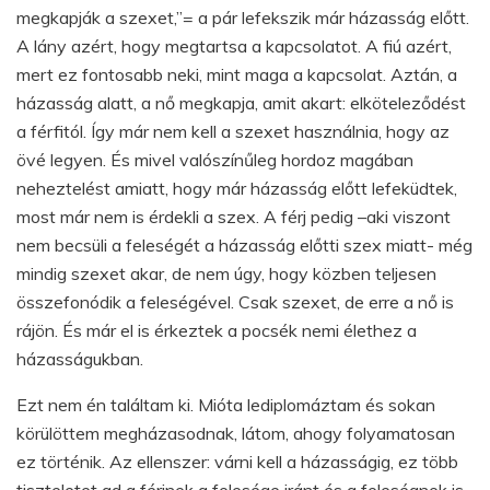
megkapják a szexet,”= a pár lefekszik már házasság előtt.
A lány azért, hogy megtartsa a kapcsolatot. A fiú azért,
mert ez fontosabb neki, mint maga a kapcsolat. Aztán, a
házasság alatt, a nő megkapja, amit akart: elköteleződést
a férfitól. Így már nem kell a szexet használnia, hogy az
övé legyen. És mivel valószínűleg hordoz magában
neheztelést amiatt, hogy már házasság előtt lefeküdtek,
most már nem is érdekli a szex. A férj pedig –aki viszont
nem becsüli a feleségét a házasság előtti szex miatt- még
mindig szexet akar, de nem úgy, hogy közben teljesen
összefonódik a feleségével. Csak szexet, de erre a nő is
rájön. És már el is érkeztek a pocsék nemi élethez a
házasságukban.
Ezt nem én találtam ki. Mióta lediplomáztam és sokan
körülöttem megházasodnak, látom, ahogy folyamatosan
ez történik. Az ellenszer: várni kell a házasságig, ez több