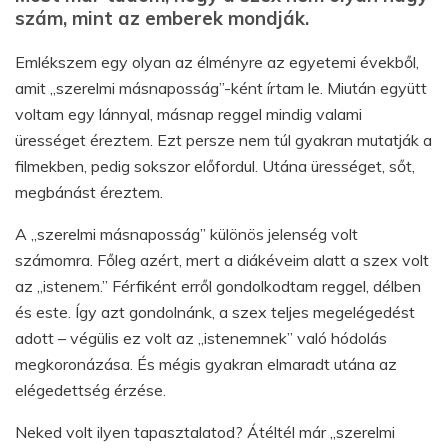
szám, mint az emberek mondják.
Emlékszem egy olyan az élményre az egyetemi évekből,
amit „szerelmi másnaposság”-ként írtam le. Miután együtt
voltam egy lánnyal, másnap reggel mindig valami
ürességet éreztem. Ezt persze nem túl gyakran mutatják a
filmekben, pedig sokszor előfordul. Utána ürességet, sőt,
megbánást éreztem.
A „szerelmi másnaposság” különös jelenség volt
számomra. Főleg azért, mert a diákéveim alatt a szex volt
az „istenem.” Férfiként erről gondolkodtam reggel, délben
és este. Így azt gondolnánk, a szex teljes megelégedést
adott – végülis ez volt az „istenemnek” való hódolás
megkoronázása. És mégis gyakran elmaradt utána az
elégedettség érzése.
Neked volt ilyen tapasztalatod? Átéltél már „szerelmi