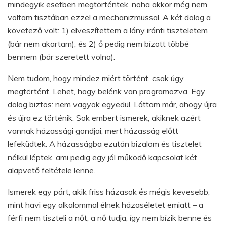
mindegyik esetben megtörténtek, noha akkor még nem
voltam tisztában ezzel a mechanizmussal. A két dolog a
követező volt: 1) elveszítettem a lány iránti tiszteletem
(bár nem akartam); és 2) ő pedig nem bízott többé
bennem (bár szeretett volna).
Nem tudom, hogy mindez miért történt, csak úgy
megtörtént. Lehet, hogy belénk van programozva. Egy
dolog biztos: nem vagyok egyedül. Láttam már, ahogy újra
és újra ez történik. Sok embert ismerek, akiknek azért
vannak házassági gondjai, mert házasság előtt
lefeküdtek. A házasságba ezután bizalom és tisztelet
nélkül léptek, ami pedig egy jól működő kapcsolat két
alapvető feltétele lenne.
Ismerek egy párt, akik friss házasok és mégis kevesebb,
mint havi egy alkalommal élnek házaséletet emiatt – a
férfi nem tiszteli a nőt, a nő tudja, így nem bízik benne és