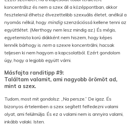
koncentrálsz és nem a szex áll a középpontban, akkor
fesztelenül élhetsz élvezettelibb szexuális életet, anélkül a
nyomás nélkül, hogy
mindig
szenzációssá kellene tenni az
együttlétet. (Merthogy nem lesz mindig az.) És mégis,
egyetemista korú diákként nem hiszem, hogy képes
lennék bárhogy is
nem
a szexre koncentrálni, hacsak
teljesen ki nem hagyom a kapcsolatból. Ezért gondolom
úgy, hogy a legjobb együtt várni.
Másfajta randitipp #9:
Találtam valamit, ami nagyobb örömöt ad,
mint a szex.
Tudom, most mit gondolsz: „Na persze.” De igaz. És
bizonyos értelemben a szex segített felfedezni valami
olyat, ami felülmúlja. És ez a valami nem is annyira valami,
inkább valaki. Isten.