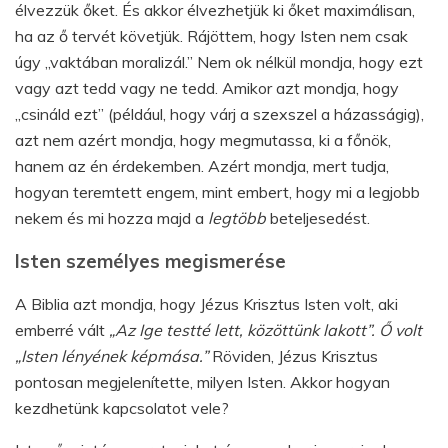
élvezzük őket. És akkor élvezhetjük ki őket maximálisan,
ha az ő tervét követjük. Rájöttem, hogy Isten nem csak
úgy „vaktában moralizál.” Nem ok nélkül mondja, hogy ezt
vagy azt tedd vagy ne tedd. Amikor azt mondja, hogy
„csináld ezt” (például, hogy várj a szexszel a házasságig),
azt nem azért mondja, hogy megmutassa, ki a főnök,
hanem az én érdekemben. Azért mondja, mert tudja,
hogyan teremtett engem, mint embert, hogy mi a legjobb
nekem és mi hozza majd a
legtöbb
beteljesedést.
Isten személyes megismerése
A Biblia azt mondja, hogy Jézus Krisztus Isten volt, aki
emberré vált
„Az Ige testté lett, közöttünk lakott”. Ő volt
„Isten lényének képmása.”
Röviden, Jézus Krisztus
pontosan megjelenítette, milyen Isten. Akkor hogyan
kezdhetünk kapcsolatot vele?