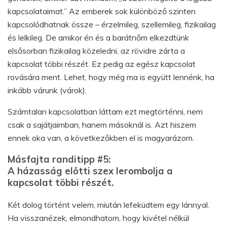
kapcsolataimat.” Az emberek sok különböző szinten
kapcsolódhatnak össze – érzelmileg, szellemileg, fizikailag
és lelkileg. De amikor én és a barátnőm elkezdtünk
elsősorban fizikailag közeledni, az rövidre zárta a
kapcsolat többi részét. Ez pedig az egész kapcsolat
rovására ment. Lehet, hogy még ma is együtt lennénk, ha
inkább várunk (várok).
Számtalan kapcsolatban láttam ezt megtörténni, nem
csak a sajátjaimban, hanem másoknál is. Azt hiszem
ennek oka van, a következőkben el is magyarázom.
Másfajta randitipp #5:
A házasság előtti szex lerombolja a
kapcsolat többi részét.
Két dolog történt velem, miután lefeküdtem egy lánnyal.
Ha visszanézek, elmondhatom, hogy kivétel nélkül