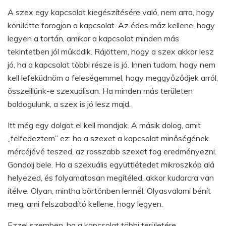
A szex egy kapcsolat kiegészítésére való, nem arra, hogy
körülötte forogjon a kapcsolat. Az édes máz kellene, hogy
legyen a tortán, amikor a kapcsolat minden más
tekintetben jól működik. Rájöttem, hogy a szex akkor lesz
jó, ha a kapcsolat többi része is jó. Innen tudom, hogy nem
kell lefeküdnöm a feleségemmel, hogy meggyőződjek arról,
összeillünk-e szexuálisan. Ha minden más területen
boldogulunk, a szex is jó lesz majd.
Itt még egy dolgot el kell mondjak. A másik dolog, amit
„felfedeztem” ez: ha a szexet a kapcsolat minőségének
mércéjévé teszed, az rosszabb szexet fog eredményezni.
Gondolj bele. Ha a szexuális együttlétedet mikroszkóp alá
helyezed, és folyamatosan megítéled, akkor kudarcra van
ítélve. Olyan, mintha börtönben lennél. Olyasvalami bénít
meg, ami felszabadító kellene, hogy legyen.
Ezzel szemben, ha a kapcsolat többi területére