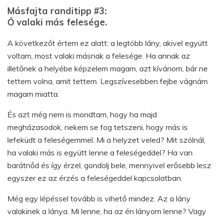
Másfajta randitipp #3:
Ő valaki más felesége.
A következőt értem ez alatt: a legtöbb lány, akivel együtt
voltam, most valaki másnak a felesége. Ha annak az
illetőnek a helyébe képzelem magam, azt kívánom, bár ne
tettem volna, amit tettem. Legszívesebben fejbe vágnám
magam miatta.
És azt még nem is mondtam, hogy ha majd
megházasodok, nekem se fog tetszeni, hogy más is
lefeküdt a feleségemmel. Mi a helyzet veled? Mit szólnál,
ha valaki más is együtt lenne a feleségeddel? Ha van
barátnőd és így érzel, gondolj bele, mennyivel erősebb lesz
egyszer ez az érzés a feleségeddel kapcsolatban.
Még egy lépéssel tovább is vihető mindez. Az a lány
valakinek a lánya. Mi lenne, ha az én lányom lenne? Vagy