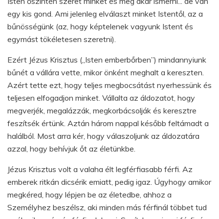
Isten őszintén szeret minket és meg akar ismerni... de van
egy kis gond. Ami jelenleg elválaszt minket Istentől, az a
bűnösségünk (az, hogy képtelenek vagyunk Istent és
egymást tökéletesen szeretni).
Ezért Jézus Krisztus („Isten emberbőrben”) mindannyiunk
bűnét a vállára vette, mikor önként meghalt a kereszten.
Azért tette ezt, hogy teljes megbocsátást nyerhessünk és
teljesen elfogadjon minket. Vállalta az áldozatot, hogy
megverjék, megalázzák, megkorbácsolják és keresztre
feszítsék értünk. Aztán három nappal később feltámadt a
halálból. Most arra kér, hogy válaszoljunk az áldozatára
azzal, hogy behívjuk őt az életünkbe.
Jézus Krisztus volt a valaha élt legférfiasabb férfi. Az
emberek ritkán dicsérik emiatt, pedig igaz. Úgyhogy amikor
megkéred, hogy lépjen be az életedbe, ahhoz a
Személyhez beszélsz, aki minden más férfinál többet tud