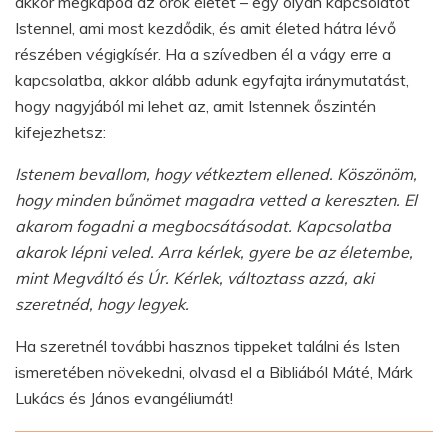
akkor megkapod az örök életet – egy olyan kapcsolatot
Istennel, ami most kezdődik, és amit életed hátra lévő
részében végigkísér. Ha a szívedben él a vágy erre a
kapcsolatba, akkor alább adunk egyfajta iránymutatást,
hogy nagyjából mi lehet az, amit Istennek őszintén
kifejezhetsz:
Istenem bevallom, hogy vétkeztem ellened. Köszönöm,
hogy minden bűnömet magadra vetted a kereszten. El
akarom fogadni a megbocsátásodat. Kapcsolatba
akarok lépni veled. Arra kérlek, gyere be az életembe,
mint Megváltó és Úr. Kérlek, változtass azzá, aki
szeretnéd, hogy legyek.
Ha szeretnél további hasznos tippeket találni és Isten
ismeretében növekedni, olvasd el a Bibliából Máté, Márk
Lukács és János evangéliumát!