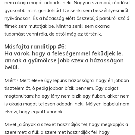
nem akarja magát odaadni neki. Nagyon szomorú, ráadásul
gyakoribb, mint gondolnád. De senki sem beszél ilyesmiről
nyilvánosan. És a házasság előtt összebújó párokról szóló
filmek sem mutatják be. Mintha senki sem akarna
tudomást venni róla, de attól még ez történik.
Másfajta randitipp #6:
Ha várok, hogy a feleségemmel feküdjek le,
annak a gyümölcse jobb szex a házasságon
belül.
Miért? Mert eleve úgy lépünk házasságra, hogy én jobban
tisztelem őt, ő pedig jobban bízik bennem. Egy dolgot
megtanultam: ha egy lány nem bízik egy fiúban, akkor nem
is akarja magát teljesen odaadni neki. Mélyen legbelül nem
élvezi, hogy együtt vannak.
Mivel „alányok a szexet használják fel, hogy megkapják a
szerelmet; a fiúk a szerelmet használják fel, hogy