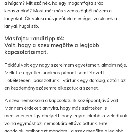
a húgom? Mit szólnék, ha egy magamfajta srác
kihasználná? Most már más szemszögből nézem a
lányokat. Ők valaki más jövőbeli feleségei, valakinek a
lányai, húgai stb.
Másfajta randitipp #4:
Volt, hogy a szex megölte a legjobb
kapcsolataimat.
Például volt egy nagy szerelmem egyetemen, álmaim nője.
Mellette egyetlen unalmas pillanat sem létezett.
Tökéletesen „passzoltunk.” Vártunk egy darabig, aztán az
én kezdeményezésemre elkezdtük a szexet.
A szex nemsokára a kapcsolatunk középpontjává vált.
Már nem érdekelt annyira, hogy más szinteken is
megismerjem. Így ahelyett, hogy egyre inkább közeledtünk
volna egymáshoz, nemsokára eltávolodtunk. Erre
gondolok, amikor azt mondom, „a szex megölte a legjobb