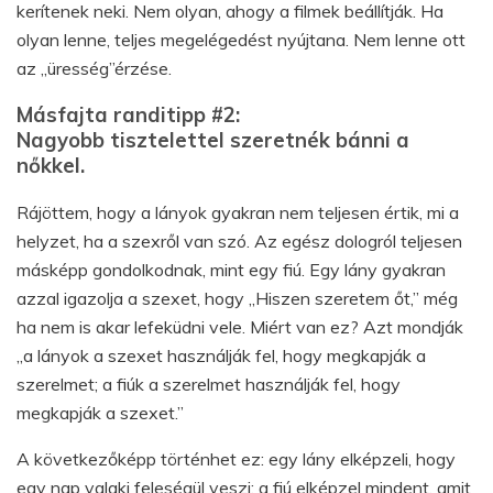
kerítenek neki. Nem olyan, ahogy a filmek beállítják. Ha
olyan lenne, teljes megelégedést nyújtana. Nem lenne ott
az „üresség”érzése.
Másfajta randitipp #2:
Nagyobb tisztelettel szeretnék bánni a
nőkkel.
Rájöttem, hogy a lányok gyakran nem teljesen értik, mi a
helyzet, ha a szexről van szó. Az egész dologról teljesen
másképp gondolkodnak, mint egy fiú. Egy lány gyakran
azzal igazolja a szexet, hogy „Hiszen szeretem őt,” még
ha nem is akar lefeküdni vele. Miért van ez? Azt mondják
„a lányok a szexet használják fel, hogy megkapják a
szerelmet; a fiúk a szerelmet használják fel, hogy
megkapják a szexet.”
A következőképp történhet ez: egy lány elképzeli, hogy
egy nap valaki feleségül veszi; a fiú elképzel mindent, amit