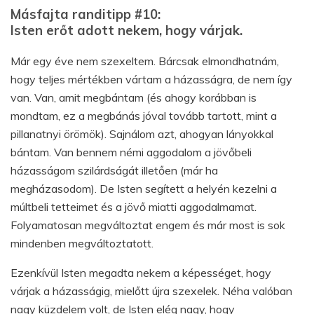
Másfajta randitipp #10:
Isten erőt adott nekem, hogy várjak.
Már egy éve nem szexeltem. Bárcsak elmondhatnám,
hogy teljes mértékben vártam a házasságra, de nem így
van. Van, amit megbántam (és ahogy korábban is
mondtam, ez a megbánás jóval tovább tartott, mint a
pillanatnyi örömök). Sajnálom azt, ahogyan lányokkal
bántam. Van bennem némi aggodalom a jövőbeli
házasságom szilárdságát illetően (már ha
megházasodom). De Isten segített a helyén kezelni a
múltbeli tetteimet és a jövő miatti aggodalmamat.
Folyamatosan megváltoztat engem és már most is sok
mindenben megváltoztatott.
Ezenkívül Isten megadta nekem a képességet, hogy
várjak a házasságig, mielőtt újra szexelek. Néha valóban
nagy küzdelem volt, de Isten elég nagy, hogy