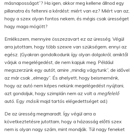
másnaposságot”? Ha igen, akkor meg kellene állnod egy
pillanatra és feltenni a kérdést: miért van ez? Miért van az,
hogy a szex olyan fontos nekem, és mégis csak ürességet
hagy maga mögött?
Emlékszem, mennyire összezavart ez az üresség. Végül
arra jutottam, hogy több szexre van szükségem, ennyi az
egész. (Gyakran gondolkodunk így olyan dolgokról, amiktől
várjuk a megelégedést, de nem kapjuk meg. Például
megszerzünk egy autót, amire „mindig vágytunk”, de idővel
az már csak „elmegy”. És ahelyett, hogy beismernénk,
hogy az autó nem képes nekünk megelégedést nyújtani,
azt gondoljuk, hogy szimplán nem az volt a
megfelelő
autó. Egy
másik
majd tartós elégedettséget ad.)
De az üresség megmaradt. Így végül arra a
következtetésre jutottam, hogy a házasság előtti szex
nem is olyan nagy szám, mint mondják. Túl nagy feneket