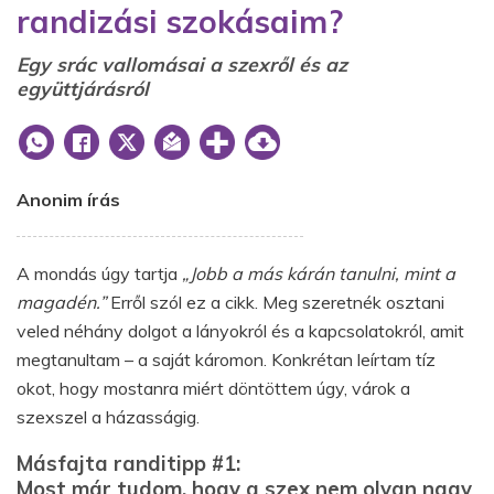
randizási szokásaim?
Egy srác vallomásai a szexről és az
együttjárásról
Anonim írás
A mondás úgy tartja
„Jobb a más kárán tanulni, mint a
magadén.”
Erről szól ez a cikk. Meg szeretnék osztani
veled néhány dolgot a lányokról és a kapcsolatokról, amit
megtanultam – a saját káromon. Konkrétan leírtam tíz
okot, hogy mostanra miért döntöttem úgy, várok a
szexszel a házasságig.
Másfajta randitipp #1:
Most már tudom, hogy a szex nem olyan nagy