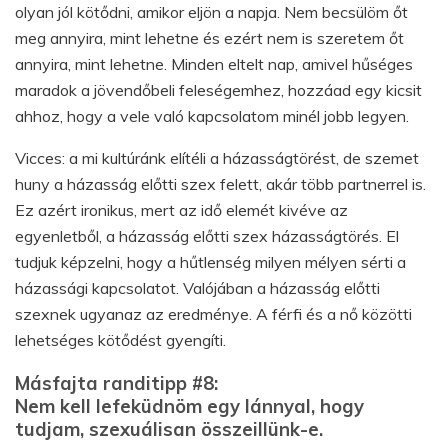
olyan jól kötődni, amikor eljön a napja. Nem becsülöm őt
meg annyira, mint lehetne és ezért nem is szeretem őt
annyira, mint lehetne. Minden eltelt nap, amivel hűséges
maradok a jövendőbeli feleségemhez, hozzáad egy kicsit
ahhoz, hogy a vele való kapcsolatom minél jobb legyen.
Vicces: a mi kultúránk elítéli a házasságtörést, de szemet
huny a házasság előtti szex felett, akár több partnerrel is.
Ez azért ironikus, mert az idő elemét kivéve az
egyenletből, a házasság előtti szex házasságtörés. El
tudjuk képzelni, hogy a hűtlenség milyen mélyen sérti a
házassági kapcsolatot. Valójában a házasság előtti
szexnek ugyanaz az eredménye. A férfi és a nő közötti
lehetséges kötődést gyengíti.
Másfajta randitipp #8:
Nem kell lefeküdnöm egy lánnyal, hogy
tudjam, szexuálisan összeillünk-e.