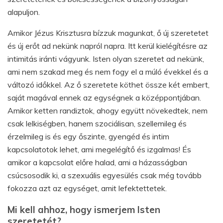
alapuljon.
Amikor Jézus Krisztusra bízzuk magunkat, ő új szeretetet
és új erőt ad nekünk napról napra. Itt kerül kielégítésre az
intimitás iránti vágyunk. Isten olyan szeretet ad nekünk,
ami nem szakad meg és nem fogy el a múló évekkel és a
változó időkkel. Az ő szeretete köthet össze két embert,
saját magával ennek az egységnek a középpontjában.
Amikor ketten randiztok, ahogy együtt növekedtek, nem
csak lelkiségben, hanem szociálisan, szellemileg és
érzelmileg is és egy őszinte, gyengéd és intim
kapcsolatotok lehet, ami megelégítő és izgalmas! És
amikor a kapcsolat előre halad, ami a házasságban
csúcsosodik ki, a szexuális egyesülés csak még tovább
fokozza azt az egységet, amit lefektettetek.
Mi kell ahhoz, hogy ismerjem Isten
szeretetét?