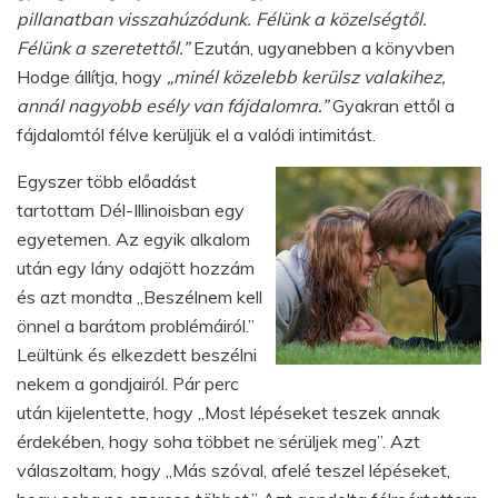
pillanatban visszahúzódunk. Félünk a közelségtől.
Félünk a szeretettől.”
Ezután, ugyanebben a könyvben
Hodge állítja, hogy
„minél közelebb kerülsz valakihez,
annál nagyobb esély van fájdalomra.”
Gyakran ettől a
fájdalomtól félve kerüljük el a valódi intimitást.
Egyszer több előadást
tartottam Dél-Illinoisban egy
egyetemen. Az egyik alkalom
után egy lány odajött hozzám
és azt mondta „Beszélnem kell
önnel a barátom problémáiról.”
Leültünk és elkezdett beszélni
nekem a gondjairól. Pár perc
után kijelentette, hogy „Most lépéseket teszek annak
érdekében, hogy soha többet ne sérüljek meg”. Azt
válaszoltam, hogy „Más szóval, afelé teszel lépéseket,