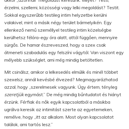
érzelmi, szellemi, közösségi vagy lelki megoldást? Testit.
Sokkal egyszerűbb testileg intim helyzetbe kerülni
valakivel, mint a másik négy terület bármelyikén. Egy
ellenkező nemű személlyel testileg intim közelségbe
kerülhetsz félóra-egy óra alatt, attól függően, mennyire
sürgős. De hamar észreveszed, hogy a szex csak
átmeneti szabadulás egy felszíni vágytól. Van viszont egy
mélyebb szükséglet, ami még mindig betöltetlen.
Mit csinálsz, amikor a lelkesedés elmúlik és minél többet
szexelsz, annál kevésbé élvezed? Megmagyarázhatod
azzal, hogy „szerelmesek vagyunk. Úgy értem, tényleg
szeretjük
egymást.” De még mindig bűntudatot és hiányt
érzünk. Férfiak és nők egyik kapcsolatból a másikba
ugrálva keresik az intimitást szerte az egyetemeken,
remélve, hogy „itt az alkalom. Most olyan kapcsolatot
találok, ami tartós lesz.”