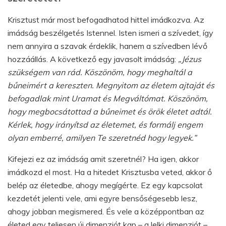
Krisztust már most befogadhatod hittel imádkozva. Az
imádság beszélgetés Istennel. Isten ismeri a szívedet, így
nem annyira a szavak érdeklik, hanem a szívedben lévő
hozzáállás. A következő egy javasolt imádság:
„Jézus
szükségem van rád. Köszönöm, hogy meghaltál a
bűneimért a kereszten. Megnyitom az életem ajtaját és
befogadlak mint Uramat és Megváltómat. Köszönöm,
hogy megbocsátottad a bűneimet és örök életet adtál.
Kérlek, hogy irányítsd az életemet, és formálj engem
olyan emberré, amilyen Te szeretnéd hogy legyek.”
Kifejezi ez az imádság amit szeretnél? Ha igen, akkor
imádkozd el most. Ha a hitedet Krisztusba veted, akkor ő
belép az életedbe, ahogy megígérte. Ez egy kapcsolat
kezdetét jelenti vele, ami egyre bensőségesebb lesz,
ahogy jobban megismered. És vele a középpontban az
életed egy teljesen új dimenziót kap – a lelki dimenziót –,