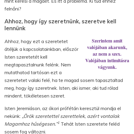
mint keresi a magáét. És itt a probléma. Ki tud ehhez
felnőni?
Ahhoz, hogy így szeretnünk, szeretve kell
lennünk
Szerintem amit
Ahhoz, hogy ezt a szeretetet
valójában akarunk,
átéljük a kapcsolatainkban, először
az nem a szex.
Isten szeretetét kell
Valójában intimitásra
megtapasztalnunk felénk. Nem
vágyunk.
mutathatod tartósan ezt a
szeretetet valaki felé, ha te magad sosem tapasztaltad
meg, hogy így szeretnek. Isten, aki ismer, aki tud rólad
mindent, tökéletesen szeret.
Isten Jeremiáson, az ókori prófétán keresztül mondja el
nekünk:
„Örök szeretettel szerettelek, azért vontalak
1
Magamhoz hűségesen.”
Tehát Isten szeretete feléd
sosem fog változni.