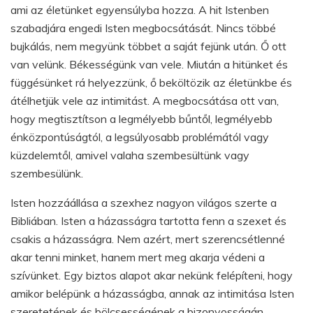
ami az életünket egyensúlyba hozza. A hit Istenben
szabadjára engedi Isten megbocsátását. Nincs többé
bujkálás, nem megyünk többet a saját fejünk után. Ő ott
van velünk. Békességünk van vele. Miután a hitünket és
függésünket rá helyezzünk, ő beköltözik az életünkbe és
átélhetjük vele az intimitást. A megbocsátása ott van,
hogy megtisztítson a legmélyebb bűntől, legmélyebb
énközpontúságtól, a legsúlyosabb problémától vagy
küzdelemtől, amivel valaha szembesültünk vagy
szembesülünk.
Isten hozzáállása a szexhez nagyon világos szerte a
Bibliában. Isten a házasságra tartotta fenn a szexet és
csakis a házasságra. Nem azért, mert szerencsétlenné
akar tenni minket, hanem mert meg akarja védeni a
szívünket. Egy biztos alapot akar nekünk felépíteni, hogy
amikor belépünk a házasságba, annak az intimitása Isten
szeretetének és bölcsességének a bizonyosságán