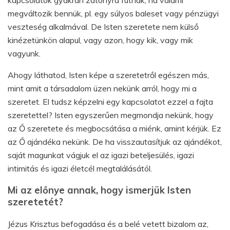
megváltozik bennük, pl. egy súlyos baleset vagy pénzügyi
veszteség alkalmával. De Isten szeretete nem külső
kinézetünkön alapul, vagy azon, hogy kik, vagy mik
vagyunk.
Ahogy láthatod, Isten képe a szeretetről egészen más,
mint amit a társadalom üzen nekünk arról, hogy mi a
szeretet. El tudsz képzelni egy kapcsolatot ezzel a fajta
szeretettel? Isten egyszerűen megmondja nekünk, hogy
az Ő szeretete és megbocsátása a miénk, amint kérjük. Ez
az Ő ajándéka nekünk. De ha visszautasítjuk az ajándékot,
saját magunkat vágjuk el az igazi beteljesülés, igazi
intimitás és igazi életcél megtalálásától.
Mi az előnye annak, hogy ismerjük Isten
szeretetét?
Jézus Krisztus befogadása és a belé vetett bizalom az,