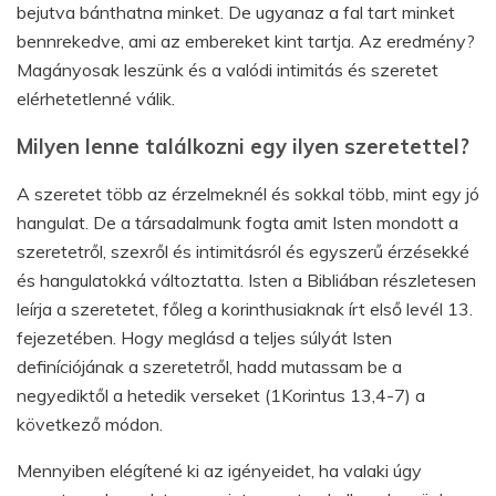
bejutva bánthatna minket. De ugyanaz a fal tart minket
bennrekedve, ami az embereket kint tartja. Az eredmény?
Magányosak leszünk és a valódi intimitás és szeretet
elérhetetlenné válik.
Milyen lenne találkozni egy ilyen szeretettel?
A szeretet több az érzelmeknél és sokkal több, mint egy jó
hangulat. De a társadalmunk fogta amit Isten mondott a
szeretetről, szexről és intimitásról és egyszerű érzésekké
és hangulatokká változtatta. Isten a Bibliában részletesen
leírja a szeretetet, főleg a korinthusiaknak írt első levél 13.
fejezetében. Hogy meglásd a teljes súlyát Isten
definíciójának a szeretetről, hadd mutassam be a
negyediktől a hetedik verseket (1Korintus 13,4-7) a
következő módon.
Mennyiben elégítené ki az igényeidet, ha valaki úgy