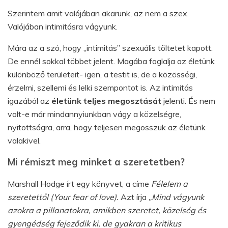
Szerintem amit valójában akarunk, az nem a szex.
Valójában intimitásra vágyunk.
Mára az a szó, hogy „intimitás” szexuális töltetet kapott.
De ennél sokkal többet jelent. Magába foglalja az életünk
különböző területeit- igen, a testit is, de a közösségi,
érzelmi, szellemi és lelki szempontot is. Az intimitás
igazából az
életünk teljes megosztását
jelenti. És nem
volt-e már mindannyiunkban vágy a közelségre,
nyitottságra, arra, hogy teljesen megosszuk az életünk
valakivel.
Mi rémiszt meg minket a szeretetben?
Marshall Hodge írt egy könyvet, a címe
Félelem a
szeretettől (Your fear of love).
Azt írja
„Mind vágyunk
azokra a pillanatokra, amikben szeretet, közelség és
gyengédség fejeződik ki, de gyakran a kritikus