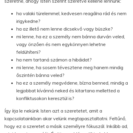
szeretne, ahogy Isten szerint szeretve kellene lennünk:
ha valaki türelemmel, kedvesen reagálna rád és nem
irigykedne?
ha az illető nem lenne dicsekvő vagy büszke?
mi lenne, ha ez a személy nem bánna durván veled,
vagy önzően és nem egykönnyen lehetne
feldühíteni?
ha nem tartaná számon a hibáidat?
mi lenne, ha sosem tévesztene meg hanem mindig
őszintén bánna veled?
ha ez a személy megvédene, bízna benned, mindig a
legjobbat kívánná neked és kitartana melletted a
konfliktusokon keresztül is?
Így írja le nekünk Isten azt a szeretetet, amit a
kapcsolatainkban akar velünk megtapasztaltatni. Feltűnő,
hogy ez a szeretet a másik személyre fókuszál. Inkább ad,