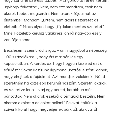
hogy soha ne szeress többet.” Azt gondolta félreértettem,
úgyhogy folytatta: „Nem, nem ezt mondtam, csak nem
akarok többet megsérülni. Nem akarok fájdalmat az
életembe.” Mondom, „Értem, nem akarsz szeretet az
életedbe.” Nincs olyan, hogy „fájdalommentes szeretet”.
Minél közelebb kerülsz valakihez, annál nagyobb esély
van fájdalomra.
Becslésem szerint rád is igaz – ami nagyjából a népesség
100 százalékára –, hogy ért már sérülés egy
kapcsolatban. A kérdés az, hogy hogyan kezeled ezt a
sérülést? Sokan közülünk úgymond „kettős jelzést” adnak,
hogy elrejtsék a fájdalmat. Azt mondjuk valakinek „Nézd,
szeretném ha közelebb kerülnél hozzám. Szeretni akarok
és szeretve lenni… várj egy percet, korábban már
bántottak. Nem akarok ezekről a témákról beszélni. Nem
akarom azokat a dolgokat hallani.” Falakat építünk a
szívünk körül, hogy megvédjenek bárkitől, aki kívülről