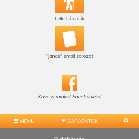
Lelki hátizsák
"János" email sorozat
Kövess minket Facebookon!
MENÜ
SOROZATOK
Oldaltérkép