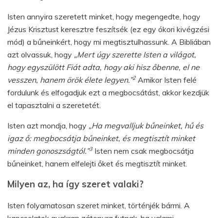
Isten annyira szeretett minket, hogy megengedte, hogy
Jézus Krisztust keresztre feszítsék (ez egy ókori kivégzési
mód) a bűneinkért, hogy mi megtisztulhassunk. A Bibliában
azt olvassuk, hogy
„Mert úgy szerette Isten a világot,
hogy egyszülött Fiát adta, hogy aki hisz őbenne, el ne
2
vesszen, hanem örök élete legyen.”
Amikor Isten felé
fordulunk és elfogadjuk ezt a megbocsátást, akkor kezdjük
el tapasztalni a szeretetét.
Isten azt mondja, hogy
„Ha megvalljuk bűneinket, hű és
igaz ő: megbocsátja bűneinket, és megtisztít minket
3
minden gonoszságtól.”
Isten nem csak megbocsátja
bűneinket, hanem elfelejti őket és megtisztít minket.
Milyen az, ha így szeret valaki?
Isten folyamatosan szeret minket, történjék bármi. A
kapcsolatok gyakran zátonyra futnak, ha valami