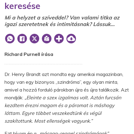
keresése
Mi a helyzet a szíveddel? Van valami titka az
igazi szeretetnek és intimitásnak? Lássuk…
Richard Purnell írása
Dr. Henry Brandt azt mondta egy amerikai magazinban,
hogy van egy bizonyos „szindróma”, egy olyan minta,
amivel a hozzá forduló párokban újra és újra találkozik. Azt
mondják:
„Eleinte a szex izgalmas volt. Aztán furcsán
kezdtem érezni magam és a páromat is máshogy
láttam. Egyre többet veszekedtünk és végül
szakítottunk. Most ellenségek vagyunk.”
Ezt hívom én a
„másnap-reggel szindrómának”.