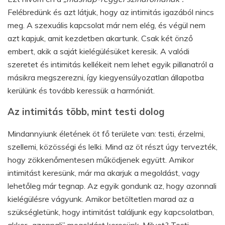
Felébredünk és azt látjuk, hogy az intimitás igazából nincs
meg. A szexuális kapcsolat már nem elég, és végül nem
azt kapjuk, amit kezdetben akartunk. Csak két önző
embert, akik a saját kielégülésüket keresik. A valódi
szeretet és intimitás kellékeit nem lehet egyik pillanatról a
másikra megszerezni, így kiegyensúlyozatlan állapotba
kerülünk és tovább keressük a harmóniát.
Az intimitás több, mint testi dolog
Mindannyiunk életének öt fő területe van: testi, érzelmi,
szellemi, közösségi és lelki. Mind az öt részt úgy tervezték,
hogy zökkenőmentesen működjenek együtt. Amikor
intimitást keresünk, már ma akarjuk a megoldást, vagy
lehetőleg már tegnap. Az egyik gondunk az, hogy azonnali
kielégülésre vágyunk. Amikor betöltetlen marad az a
szükségletünk, hogy intimitást találjunk egy kapcsolatban,
akkor „azonnali” megoldást keresünk. Milyet? Testi,