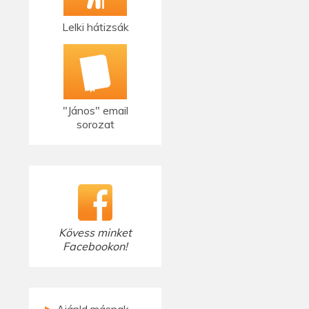
Lelki hátizsák
"János" email
sorozat
Kövess minket
Facebookon!
►
Ajánld másnak