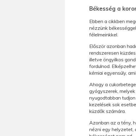
Békesség a koro
Ebben a cikkben mego
nézzünk békességgel
félelmeinkkel.
Először azonban hadd
rendszeresen küzdesz
illetve öngyilkos gond
fordulnod. Elképzelhe
kémiai egyensúly, ami
Ahogy a cukorbetegek
gyógyszerek, melyek 
nyugodtabban tudjon 
kezelések sok esetb
küzdők számára.
Azonban az a tény, h
nézni egy helyzetet, 
békességet nem ad.