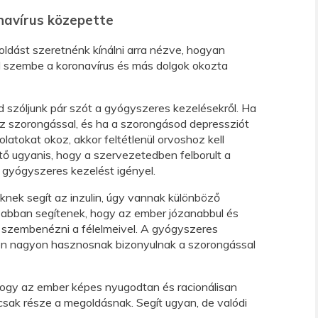
navírus közepette
ldást szeretnénk kínálni arra nézve, hogyan
 szembe a koronavírus és más dolgok okozta
 szóljunk pár szót a gyógyszeres kezelésekről. Ha
 szorongással, és ha a szorongásod depressziót
olatokat okoz, akkor feltétlenül orvoshoz kell
tő ugyanis, hogy a szervezetedben felborult a
 gyógyszeres kezelést igényel.
nek segít az inzulin, úgy vannak különböző
abban segítenek, hogy az ember józanabbul és
szembenézni a félelmeivel. A gyógyszeres
en nagyon hasznosnak bizonyulnak a szorongással
ogy az ember képes nyugodtan és racionálisan
csak része a megoldásnak. Segít ugyan, de valódi