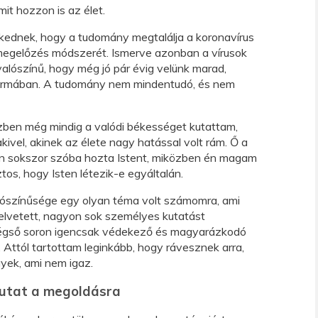
it hozzon is az élet.
ednek, hogy a tudomány megtalálja a koronavírus
a megelőzés módszerét. Ismerve azonban a vírusok
alószínű, hogy még jó pár évig velünk marad,
formában. A tudomány nem mindentudó, és nem
özben még mindig a valódi békességet kutattam,
vel, akinek az élete nagy hatással volt rám. Ő a
án sokszor szóba hozta Istent, miközben én magam
os, hogy Isten létezik-e egyáltalán.
lószínűsége egy olyan téma volt számomra, ami
elvetett, nagyon sok személyes kutatást
égső soron igencsak védekező és magyarázkodó
. Attól tartottam leginkább, hogy rávesznek arra,
yek, ami nem igaz.
utat a megoldásra