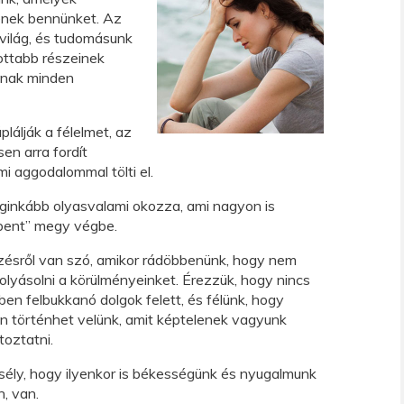
enek bennünket. Az
a világ, és tudomásunk
gottabb részeinek
apnak minden
plálják a félelmet, az
en arra fordít
i aggodalommal tölti el.
eginkább olyasvalami okozza, ami nagyon is
bent” megy végbe.
zésről van szó, amikor rádöbbenünk, hogy nem
lyásolni a körülményeinket. Érezzük, hogy nincs
en felbukkanó dolgok felett, és félünk, hogy
an történhet velünk, amit képtelenek vagyunk
toztatni.
sély, hogy ilyenkor is békességünk és nyugalmunk
n, van.