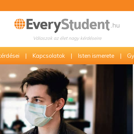
Válaszok az élet nagy kérdéseire
kérdései
|
Kapcsolatok
|
Isten ismerete
|
Gy.