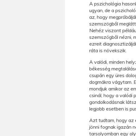
A pszichológia hason
ugyan, de a pszicholó
az, hogy megpróbáljá
szemszögből meglátta
Nehéz viszont példáu
szemszögből nézni, 
ezreit diagnosztizáljá
ráta is növekszik.
A valódi, minden he
békesség megtalálásár
csupán egy üres dolog
dogmákra vágytam. Ez
mondjuk amikor az em
csinál, hogy a valódi 
gondolkodásnak látsz
legjobb esetben is pu
Azt tudtam, hogy az 
jönni fognak igazán 
tarsolyomban egy oly