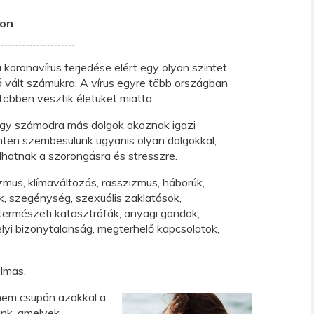
son
koronavírus terjedése elért egy olyan szintet,
vált számukra. A vírus egyre több országban
 többen vesztik életüket miatta.
hogy számodra más dolgok okoznak igazi
nten szembesülünk ugyanis olyan dolgokkal,
hatnak a szorongásra és stresszre.
izmus, klímaváltozás, rasszizmus, háborúk,
, szegénység, szexuális zaklatások,
ermészeti katasztrófák, anyagi gondok,
yi bizonytalanság, megterhelő kapcsolatok,
almas.
em csupán azokkal a
ünk, amelyek