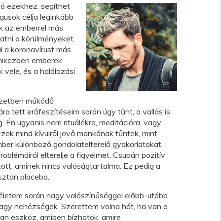
ló ezekhez: segíthet
gusok célja leginkább
k az emberrel más
tni a körülményeket.
l a koronavírust más
miközben emberek
k vele, és a halálozási
lyzetben működő
a tett erőfeszítéseim során úgy tűnt, a vallás is
. Én ugyanis nem rituálékra, meditációra, vagy
ek mind kívülről jövő mankónak tűntek, mint
ber különböző gondolatelterelő gyakorlatokat
problémáiról elterelje a figyelmet. Csupán pozitív
ott, aminek nincs valóságtartalma. Ez pedig a
sztán placebo.
életem során nagy valószínűséggel előbb-utóbb
nagy nehézségek. Szerettem volna hát, ha van a
an eszköz, amiben bízhatok, amire