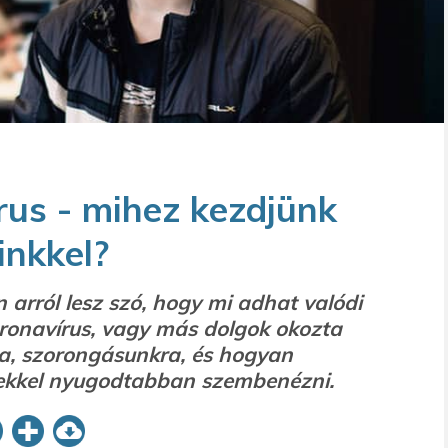
rus - mihez kezdjünk
inkkel?
 arról lesz szó, hogy mi adhat valódi
ronavírus, vagy más dolgok okozta
, szorongásunkra, és hogyan
ekkel nyugodtabban szembenézni.