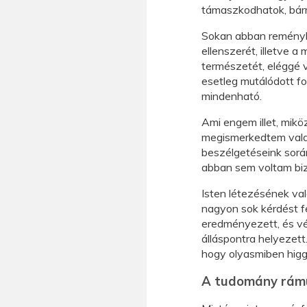
támaszkodhatok, bárm
Sokan abban reményk
ellenszerét, illetve 
természetét, eléggé v
esetleg mutálódott 
mindenható.
Ami engem illet, mik
megismerkedtem valaki
beszélgetéseink sor
abban sem voltam bizt
Isten létezésének va
nagyon sok kérdést f
eredményezett, és v
álláspontra helyezett
hogy olyasmiben higg
A tudomány rám