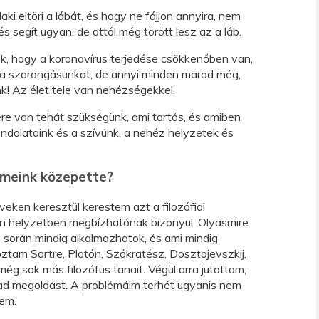
aki eltöri a lábát, és hogy ne fájjon annyira, nem
s segít ugyan, de attól még törött lesz az a láb.
ek, hogy a koronavírus terjedése csökkenőben van,
á a szorongásunkat, de annyi minden marad még,
k! Az élet tele van nehézségekkel.
kére van tehát szükségünk, ami tartós, és amiben
dolataink és a szívünk, a nehéz helyzetek és
lmeink közepette?
eken keresztül kerestem azt a filozófiai
en helyzetben megbízhatónak bizonyul. Olyasmire
 során mindig alkalmazhatok, és ami mindig
ztam Sartre, Platón, Szókratész, Dosztojevszkij,
ég sok más filozófus tanait. Végül arra jutottam,
 ad megoldást. A problémáim terhét ugyanis nem
sem.