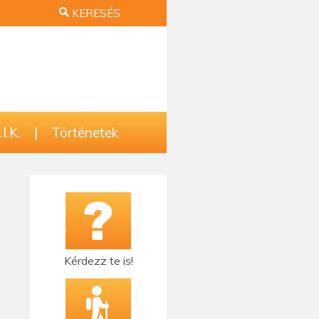
KERESÉS
I.K.
|
Történetek
Kérdezz te is!