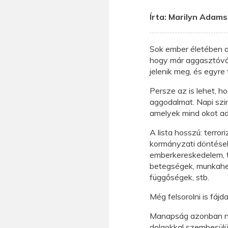
Írta: Marilyn Adam
Sok ember életében a 
hogy már aggasztóvá 
jelenik meg, és egyre
Persze az is lehet, 
aggodalmat. Napi szi
amelyek mind okot ad
A lista hosszú: terror
kormányzati döntések
emberkereskedelem, t
betegségek, munkahel
függőségek, stb.
Még felsorolni is fájd
Manapság azonban n
dolgokkal szembesül