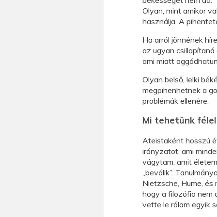
Olyan, mint amikor val
használja. A pihenteté
Ha arról jönnének hír
az ugyan csillapítan
ami miatt aggódhatun
Olyan belső, lelki bé
megpihenhetnek a gon
problémák ellenére.
Mi tehetünk féle
Ateistaként hosszú év
irányzatot, ami mind
vágytam, amit életem
„beválik”. Tanulmányo
Nietzsche, Hume, és m
hogy a filozófia nem
vette le rólam egyik 