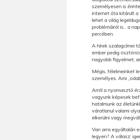
személyesen is érint
internet óta kitárult 
lehet a világ legeldu
problémáiról is... a n
percében.
A hírek szalagcímei tá
ember pedig ösztönös
nagyobb figyelmet, am
Mégis, félelmeinket l
személyes. Ami „oda
Arról a nyomasztó ér
vagyunk képesek befo
hatalmunk az életünkb
váratlanul valami oly
elkerülni vagy megvál
Van arra egyáltalán e
legyen? A válasz: ige