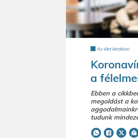
Az élet kérdései
Koronaví
a félelme
Ebben a cikkben
megoldást a ko
aggodalmainkra
tudunk mindez