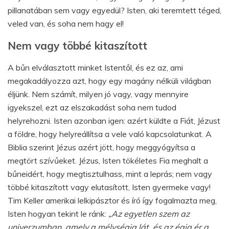
pillanatában sem vagy egyedül? Isten, aki teremtett téged,
veled van, és soha nem hagy el!
Nem vagy többé kitaszított
A bűn elválasztott minket Istentől, és ez az, ami
megakadályozza azt, hogy egy magány nélküli világban
éljünk. Nem számít, milyen jó vagy, vagy mennyire
igyekszel, ezt az elszakadást soha nem tudod
helyrehozni. Isten azonban igen: azért küldte a Fiát, Jézust
a földre, hogy helyreállítsa a vele való kapcsolatunkat. A
Biblia szerint Jézus azért jött, hogy meggyógyítsa a
megtört szívűeket. Jézus, Isten tökéletes Fia meghalt a
bűneidért, hogy megtisztulhass, mint a leprás; nem vagy
többé kitaszított vagy elutasított, Isten gyermeke vagy!
Tim Keller amerikai lelkipásztor és író így fogalmazta meg,
Isten hogyan tekint le ránk:
„Az egyetlen szem az
univerzumban, amely a mélységig lát, és az égig ér a