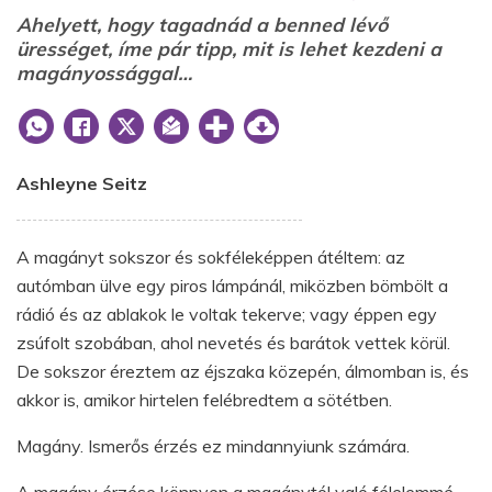
Ahelyett, hogy tagadnád a benned lévő
ürességet, íme pár tipp, mit is lehet kezdeni a
magányossággal…
Ashleyne Seitz
A magányt sokszor és sokféleképpen átéltem: az
autómban ülve egy piros lámpánál, miközben bömbölt a
rádió és az ablakok le voltak tekerve; vagy éppen egy
zsúfolt szobában, ahol nevetés és barátok vettek körül.
De sokszor éreztem az éjszaka közepén, álmomban is, és
akkor is, amikor hirtelen felébredtem a sötétben.
Magány. Ismerős érzés ez mindannyiunk számára.
A magány érzése könnyen a magánytól való félelemmé