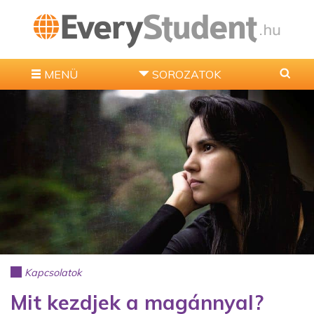
MENÜ
SOROZATOK
Kapcsolatok
Mit kezdjek a magánnyal?