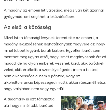
A magány az emberi lét valósága, mégis van két azonnali
gyógymód, ami segíthet a leküzdésében.
Az első: a közösség
Mivel Isten társasági lénynek teremtette az embert, a
magány leküzdésének leghatékonyabb fegyvere az, hogy
minél többet legyünk baráti körben. Egyetlen barát sem
menthet meg ugyan attól, hogy ismét magányosnak érezd
magad, de ha olyan emberek vesznek körül, akik törődnek
veled, akik értékelik a személyiségedet (nem a tested,
nem a képességeid, nem a pénzed, vagy az
alkoholtolerancia képességed miatt), akkor ráeszmélhetsz,
hogy valójában nem vagy egyedül.
A tudomány is azt támasztja
alá, hogy minél több barátod