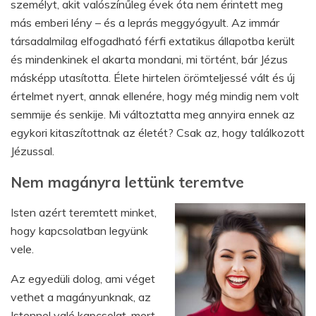
személyt, akit valószínűleg évek óta nem érintett meg
más emberi lény – és a leprás meggyógyult. Az immár
társadalmilag elfogadható férfi extatikus állapotba került
és mindenkinek el akarta mondani, mi történt, bár Jézus
másképp utasította. Élete hirtelen örömteljessé vált és új
értelmet nyert, annak ellenére, hogy még mindig nem volt
semmije és senkije. Mi változtatta meg annyira ennek az
egykori kitaszítottnak az életét? Csak az, hogy találkozott
Jézussal.
Nem magányra lettünk teremtve
Isten azért teremtett minket,
hogy kapcsolatban legyünk
vele.
Az egyedüli dolog, ami véget
vethet a magányunknak, az
Istennel való kapcsolat, mert