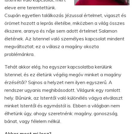
eleve erre teremtettünk.
Csupán egyetlen találkozás Jézussal értelmet, vigaszt és
örömet hozott a leprás életébe, miközben a világ összes
ékszere, aranya és nője sem adott értelmet Salamon
életének. Az Istennel való személyes kapcsolat mindent
megváltoztat; ez a válasz a magány okozta
problémánkra.
Tehát akkor elég, ha egyszer kapcsolatba kerülünk
Istennel, és ez életünk végéig megóv minket a magány
érzésétől? Sajnos a helyzet nem ilyen egyszerű. A
rendszer ugyanis meghibásodott. Világunk egy romlott
hely. Bűnünk, az Istentől való különélés vágya elválaszt
minket Istentől és egymástól is. Ebben a világban nem
élhetünk úgy, ahogy szeretnénk: magány, gonoszság,
bánat, vagy félelem nélkül.
Akkor most mi lesz?