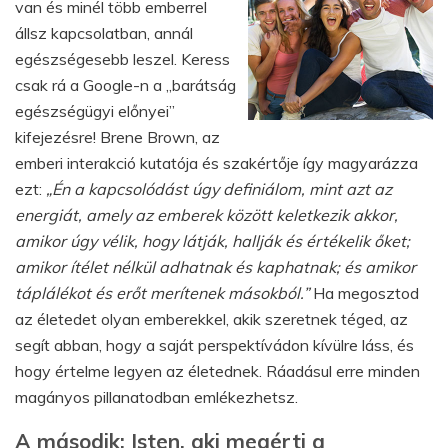
van és minél több emberrel
állsz kapcsolatban, annál
egészségesebb leszel. Keress
csak rá a Google-n a „barátság
egészségügyi előnyei”
kifejezésre! Brene Brown, az
emberi interakció kutatója és szakértője így magyarázza
ezt:
„Én a kapcsolódást úgy definiálom, mint azt az
energiát, amely az emberek között keletkezik akkor,
amikor úgy vélik, hogy látják, hallják és értékelik őket;
amikor ítélet nélkül adhatnak és kaphatnak; és amikor
táplálékot és erőt merítenek másokból.”
Ha megosztod
az életedet olyan emberekkel, akik szeretnek téged, az
segít abban, hogy a saját perspektívádon kívülre láss, és
hogy értelme legyen az életednek. Ráadásul erre minden
magányos pillanatodban emlékezhetsz.
A második: Isten, aki megérti a