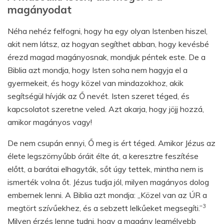
magányodat
Néha nehéz felfogni, hogy ha egy olyan Istenben hiszel,
akit nem látsz, az hogyan segíthet abban, hogy kevésbé
érezd magad magányosnak, mondjuk péntek este. De a
Biblia azt mondja, hogy Isten soha nem hagyja el a
gyermekeit, és hogy közel van mindazokhoz, akik
segítségül hívják az Ő nevét. Isten szeret téged, és
kapcsolatot szeretne veled. Azt akarja, hogy jöjj hozzá,
amikor magányos vagy!
De nem csupán ennyi, Ő meg is ért téged. Amikor Jézus az
élete legszörnyűbb óráit élte át, a keresztre feszítése
előtt, a barátai elhagyták, sőt úgy tettek, mintha nem is
ismerték volna őt. Jézus tudja jól, milyen magányos dolog
embernek lenni. A Biblia azt mondja: „Közel van az ÚR a
3
megtört szívűekhez, és a sebzett lelkűeket megsegíti.”
Milyen érzés lenne tudni, hogy a magány legmélyebb