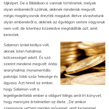
tájképet. De a Bibliában is vannak történetek, melyek
olyan emberekről szólnak, akiknek mindenük megvolt,
mégis magányosnak érezték magukat, illetve olvashatunk
olyan emberekről is, akiknek az égvilágon semmi vagyonuk
nem volt, de Istenhez közeledve megtalálták azt, amit
kerestek.
Salamon Izráel királya volt,
akinek Isten hatalmas
bölcsességet adott. És szó
szerint mindene megvolt: óriási
aranyhalmai, monumentális
palotája, több száz felesége és
ágyasa. Azt hinné az ember,
hogy Salamon volt a
legelégedettebb ember a világon! Mégis arról írt könyvet,
hogy mennyire értelmetlen az élete: „De amikor
szemügyre vettem minden művemet, amit kezemmel