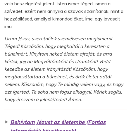
való beszélgetést jelent. Isten ismer téged, ismeri a
szívedet, ezért nem annyira a szavak számítanak, mint a
hozzáállásod, amellyel kimondod őket. Íme, egy javasolt
ima:
Uram Jézus, szeretnélek személyesen megismerni
Téged! Köszönöm, hogy meghaltál a kereszten a
bűneimért. Kinyitom neked életem ajtaját, és arra
kérlek, jöjj be Megváltómként és Uramként! Vedd
kezedbe az életem irányítását! Köszönöm, hogy
megbocsátottad a bűneimet, és örök életet adtál
nekem. Köszönöm, hogy Te mindig velem vagy, és hogy
azt ígérted, Te soha nem fogsz elhagyni. Kérlek segíts,
hogy érezzem a jelenlétedet! Ámen.
►
Behívtam Jézust az életembe (Fontos
információk következnek)…