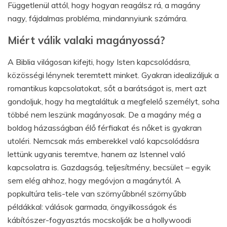
Függetlenül attól, hogy hogyan reagálsz rá, a magány
nagy, fájdalmas probléma, mindannyiunk számára.
Miért válik valaki magányossá?
A Biblia világosan kifejti, hogy Isten kapcsolódásra,
közösségi lénynek teremtett minket. Gyakran idealizáljuk a
romantikus kapcsolatokat, sőt a barátságot is, mert azt
gondoljuk, hogy ha megtaláltuk a megfelelő személyt, soha
többé nem leszünk magányosak. De a magány még a
boldog házasságban élő férfiakat és nőket is gyakran
utoléri. Nemcsak más emberekkel való kapcsolódásra
lettünk ugyanis teremtve, hanem az Istennel való
kapcsolatra is. Gazdagság, teljesítmény, becsület – egyik
sem elég ahhoz, hogy megóvjon a magánytól. A
popkultúra telis-tele van szörnyűbbnél szörnyűbb
példákkal: válások garmada, öngyilkosságok és
kábítószer-fogyasztás mocskolják be a hollywoodi