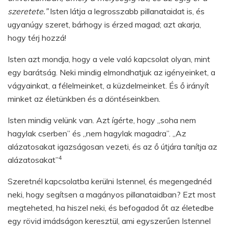
szeretete.”
Isten látja a legrosszabb pillanataidat is, és
ugyanúgy szeret, bárhogy is érzed magad; azt akarja,
hogy térj hozzá!
Isten azt mondja, hogy a vele való kapcsolat olyan, mint
egy barátság. Neki mindig elmondhatjuk az igényeinket, a
vágyainkat, a félelmeinket, a küzdelmeinket. És ő irányít
minket az életünkben és a döntéseinkben.
Isten mindig velünk van. Azt ígérte, hogy „soha nem
hagylak cserben” és „nem hagylak magadra”. „Az
alázatosakat igazságosan vezeti, és az ő útjára tanítja az
4
alázatosakat”
Szeretnél kapcsolatba kerülni Istennel, és megengednéd
neki, hogy segítsen a magányos pillanataidban? Ezt most
megteheted, ha hiszel neki, és befogadod őt az életedbe
egy rövid imádságon keresztül, ami egyszerűen Istennel