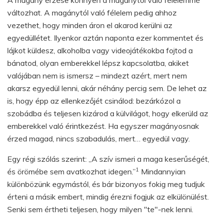
változhat. A magánytól való félelem pedig ahhoz
vezethet, hogy minden áron el akarod kerülni az
egyedüllétet. Ilyenkor aztán naponta ezer kommentet és
lájkot küldesz, alkoholba vagy videojátékokba fojtod a
bánatod, olyan emberekkel lépsz kapcsolatba, akiket
valójában nem is ismersz – mindezt azért, mert nem
akarsz egyedül lenni, akár néhány percig sem. De lehet az
is, hogy épp az ellenkezőjét csinálod: bezárkózol a
szobádba és teljesen kizárod a külvilágot, hogy elkerüld az
emberekkel való érintkezést. Ha egyszer magányosnak
érzed magad, nincs szabadulás, mert… egyedül vagy.
Egy régi szólás szerint: „A szív ismeri a maga keserűségét,
1
és örömébe sem avatkozhat idegen.”
Mindannyian
különbözünk egymástól, és bár bizonyos fokig meg tudjuk
érteni a másik embert, mindig érezni fogjuk az elkülönülést.
Senki sem értheti teljesen, hogy milyen "te"-nek lenni.