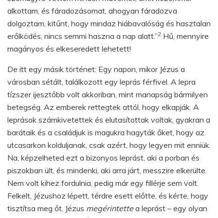
alkottam, és fáradozásomat, ahogyan fáradozva
dolgoztam, kitűnt, hogy mindaz hiábavalóság és hasztalan
2
erőlködés; nincs semmi haszna a nap alatt.”
Hű, mennyire
magányos és elkeseredett lehetett!
De itt egy másik történet: Egy napon, mikor Jézus a
városban sétált, találkozott egy leprás férfivel. A lepra
tízszer ijesztőbb volt akkoriban, mint manapság bármilyen
betegség. Az emberek rettegtek attól, hogy elkapják. A
leprások számkivetettek és elutasítottak voltak, gyakran a
barátaik és a családjuk is magukra hagyták őket, hogy az
utcasarkon kolduljanak, csak azért, hogy legyen mit enniük.
Na, képzelheted ezt a bizonyos leprást, aki a porban és
piszokban ült, és mindenki, aki arra járt, messzire elkerülte.
Nem volt kihez fordulnia, pedig már egy fillérje sem volt.
Felkelt, Jézushoz lépett, térdre esett előtte, és kérte, hogy
tisztítsa meg őt. Jézus
megérintette
a leprást – egy olyan