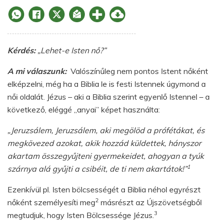
Kérdés:
„Lehet-e Isten nő?”
A mi válaszunk:
Valószínűleg nem pontos Istent nőként
elképzelni, még ha a Biblia le is festi Istennek úgymond a
női oldalát. Jézus – aki a Biblia szerint egyenlő Istennel – a
következő, eléggé „anyai” képet használta:
„Jeruzsálem, Jeruzsálem, aki megölöd a prófétákat, és
megkövezed azokat, akik hozzád küldettek, hányszor
akartam összegyűjteni gyermekeidet, ahogyan a tyúk
1
szárnya alá gyűjti a csibéit, de ti nem akartátok!”
Ezenkívül pl. Isten bölcsességét a Biblia néhol egyrészt
2
nőként személyesíti meg
másrészt az Újszövetségből
3
megtudjuk, hogy Isten Bölcsessége Jézus.