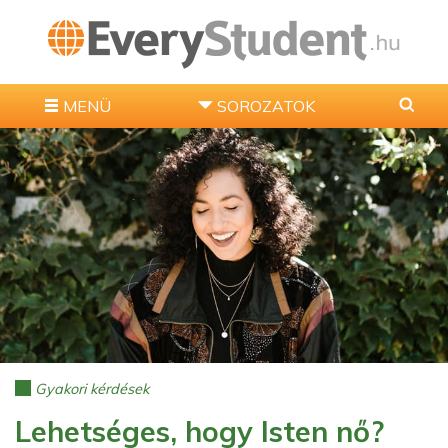
MENÜ
SOROZATOK
Gyakori kérdések
Lehetséges, hogy Isten nő?