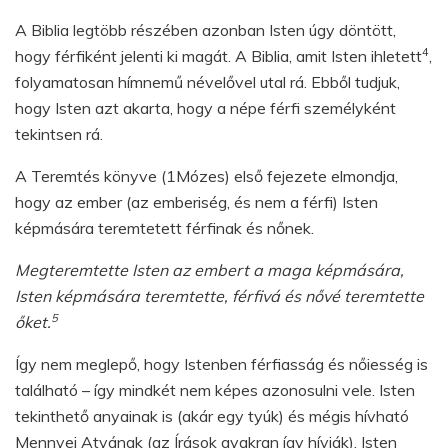
A Biblia legtöbb részében azonban Isten úgy döntött,
4
hogy férfiként jelenti ki magát. A Biblia, amit Isten ihletett
,
folyamatosan hímnemű névelővel utal rá. Ebből tudjuk,
hogy Isten azt akarta, hogy a népe férfi személyként
tekintsen rá.
A Teremtés könyve (1Mózes) első fejezete elmondja,
hogy az ember (az emberiség, és nem a férfi) Isten
képmására teremtetett férfinak és nőnek.
Megteremtette Isten az embert a maga képmására,
Isten képmására teremtette, férfivá és nővé teremtette
5
őket.
Így nem meglepő, hogy Istenben férfiasság és nőiesség is
található – így mindkét nem képes azonosulni vele. Isten
tekinthető anyainak is (akár egy tyúk) és mégis hívható
Mennyei Atyának (az Írások gyakran így hívják). Isten