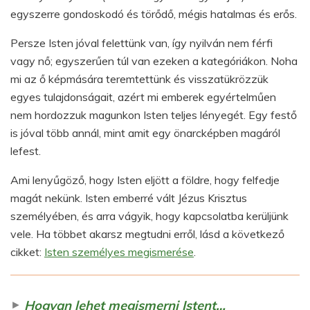
egyszerre gondoskodó és törődő, mégis hatalmas és erős.
Persze Isten jóval felettünk van, így nyilván nem férfi
vagy nő; egyszerűen túl van ezeken a kategóriákon. Noha
mi az ő képmására teremtettünk és visszatükrözzük
egyes tulajdonságait, azért mi emberek egyértelműen
nem hordozzuk magunkon Isten teljes lényegét. Egy festő
is jóval több annál, mint amit egy önarcképben magáról
lefest.
Ami lenyűgöző, hogy Isten eljött a földre, hogy felfedje
magát nekünk. Isten emberré vált Jézus Krisztus
személyében, és arra vágyik, hogy kapcsolatba kerüljünk
vele. Ha többet akarsz megtudni erről, lásd a következő
cikket:
Isten személyes megismerése
.
►
Hogyan lehet megismerni Istent…