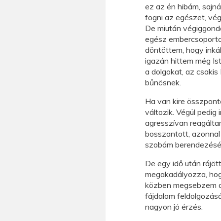
ez az én hibám, sajn
fogni az egészet, vég
De miután végiggondo
egész embercsoportot
döntöttem, hogy inká
igazán hittem még Ist
a dolgokat, az csakis 
bűnösnek.
Ha van kire összpont
változik. Végül pedig 
agresszívan reagáltam
bosszantott, azonnal 
szobám berendezését.
De egy idő után rájöt
megakadályozza, hogy
közben megsebzem azo
fájdalom feldolgozásá
nagyon jó érzés.