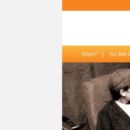
Isten?
|
Az élet 