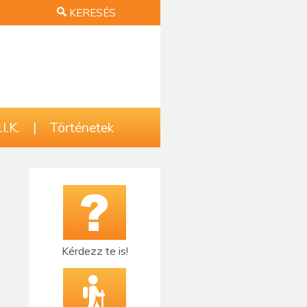
KERESÉS
I.K.
|
Történetek
Kérdezz te is!