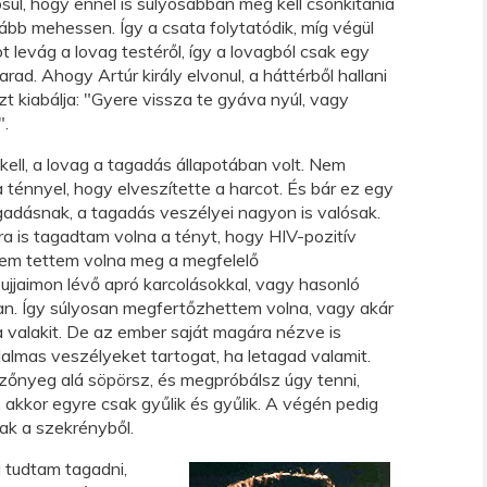
osul, hogy ennél is súlyosabban meg kell csonkítania
vább mehessen. Így a csata folytatódik, míg végül
 levág a lovag testéről, így a lovagból csak egy
ad. Ahogy Artúr király elvonul, a háttérből hallani
zt kiabálja: "Gyere vissza te gyáva nyúl, vagy
".
ll, a lovag a tagadás állapotában volt. Nem
ténnyel, hogy elveszítette a harcot. És bár ez egy
gadásnak, a tagadás veszélyei nagyon is valósak.
a is tagadtam volna a tényt, hogy HIV-pozitív
nem tettem volna meg a megfelelő
ujjaimon lévő apró karcolásokkal, vagy hasonló
an. Így súlyosan megfertőzhettem volna, vagy akár
 valakit. De az ember saját magára nézve is
dalmas veszélyeket tartogat, ha letagad valamit.
szőnyeg alá söpörsz, és megpróbálsz úgy tenni,
 akkor egyre csak gyűlik és gyűlik. A végén pedig
ak a szekrényből.
 tudtam tagadni,