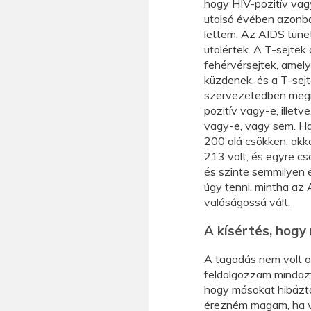
hogy HIV-pozitív vag
utolsó évében azonb
lettem. Az AIDS tüne
utolértek. A T-sejtek
fehérvérsejtek, amely
küzdenek, és a T-sej
szervezetedben megm
pozitív vagy-e, illet
vagy-e, vagy sem. Ha
200 alá csökken, akk
213 volt, és egyre c
és szinte semmilyen
úgy tenni, mintha az
valóságossá vált.
A kísértés, hog
A tagadás nem volt op
feldolgozzam mindazt,
hogy másokat hibázta
érezném magam, ha va