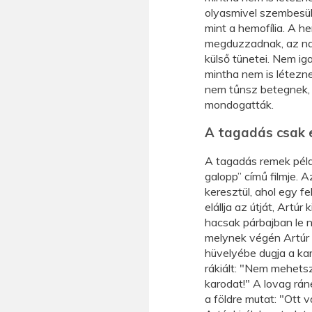
olyasmivel szembesülü
mint a hemofília. A he
megduzzadnak, az na
külső tünetei. Nem ig
mintha nem is létezne.
nem tűnsz betegnek, 
mondogatták.
A tagadás csak 
A tagadás remek pél
galopp” című filmje. A
keresztül, ahol egy fe
elállja az útját, Artú
hacsak párbajban le 
melynek végén Artúr l
hüvelyébe dugja a kar
rákiált: "Nem mehetsz
karodat!" A lovag ráné
a földre mutat: "Ott v