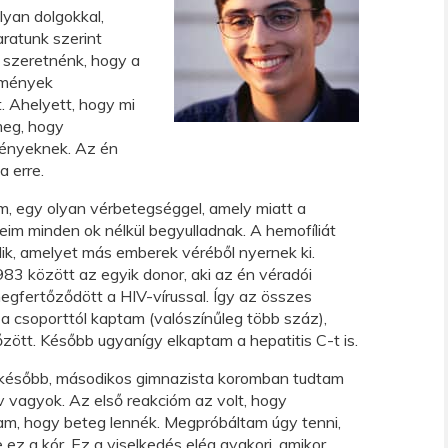
olyan dolgokkal,
ratunk szerint
t szeretnénk, hogy a
ülmények
. Ahelyett, hogy mi
eg, hogy
ményeknek. Az én
a erre.
m, egy olyan vérbetegséggel, amely miatt a
teim minden ok nélkül begyulladnak. A hemofíliát
lik, amelyet más emberek véréből nyernek ki.
83 között az egyik donor, aki az én véradói
egfertőződött a HIV-vírussal. Így az összes
 a csoporttól kaptam (valószínűleg több száz),
tőzött. Később ugyanígy elkaptam a hepatitis C-t is.
 később, másodikos gimnazista koromban tudtam
v vagyok. Az első reakcióm az volt, hogy
m, hogy beteg lennék. Megpróbáltam úgy tenni,
 ez a kór. Ez a viselkedés elég gyakori, amikor