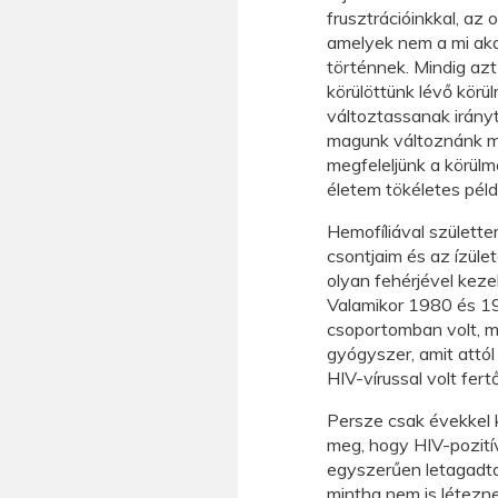
frusztrációinkkal, az 
amelyek nem a mi aka
történnek. Mindig az
körülöttünk lévő kör
változtassanak irányt
magunk változnánk m
megfeleljünk a körül
életem tökéletes péld
Hemofíliával születte
csontjaim és az ízüle
olyan fehérjével keze
Valamikor 1980 és 19
csoportomban volt, m
gyógyszer, amit attól
HIV-vírussal volt fer
Persze csak évekkel
meg, hogy HIV-pozití
egyszerűen letagadta
mintha nem is létezne