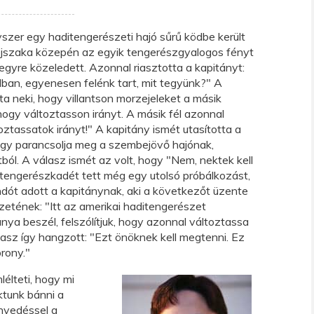
szer egy haditengerészeti hajó sűrű ködbe került
 éjszaka közepén az egyik tengerészgyalogos fényt
 egyre közeledett. Azonnal riasztotta a kapitányt:
lban, egyenesen felénk tart, mit tegyünk?" A
ta neki, hogy villantson morzejeleket a másik
 hogy változtasson irányt. A másik fél azonnal
toztassatok irányt!" A kapitány ismét utasította a
gy parancsolja meg a szembejövő hajónak,
tból. A válasz ismét az volt, hogy "Nem, nektek kell
A tengerészkadét tett még egy utolsó próbálkozást,
ót adott a kapitánynak, aki a következőt üzente
zetének: "Itt az amerikai haditengerészet
nya beszél, felszólítjuk, hogy azonnal változtassa
asz így hangzott: "Ezt önöknek kell megtenni. Ez
orony."
lélteti, hogy mi
tunk bánni a
nvedéssel a