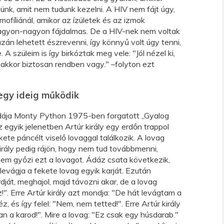
nk, amit nem tudunk kezelni. A HIV nem fájt úgy,
mofíliánál, amikor az ízületek és az izmok
gyon-nagyon fájdalmas. De a HIV-nek nem voltak
azán lehetett észrevenni, így könnyű volt úgy tenni,
 A szüleim is így birkóztak meg vele: "Jól nézel ki,
akkor biztosan rendben vagy." –folyton ezt
egy ideig működik
dája Monty Python 1975-ben forgatott „Gyalog
z egyik jelenetben Artúr király egy erdőn trappol
kete páncélt viselő lovaggal találkozik. A lovag
r király pedig rájön, hogy nem tud továbbmenni,
nem győzi ezt a lovagot. Ádáz csata következik,
evágja a fekete lovag egyik karját. Ezután
dját, meghajol, majd távozni akar, de a lovag
!". Erre Artúr király azt mondja: "De hát levágtam a
z, és így felel: "Nem, nem tetted!". Erre Artúr király
an a karod!". Mire a lovag: "Ez csak egy húsdarab."