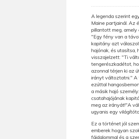
A legenda szerint egy
Maine partjainál. Az
pillantott meg, amely
"Egy fény van a távo
kapitány azt válaszol
hajónak, és utasítsa,
visszajelzett: "Ti vál
tengerészkadétot, ho
azonnal térjen ki az ú
irányt változtatni." 
ezúttal hangosbemond
a másik hajó személy
csatahajójának kapitá
meg az irányát!"A vál
ugyanis egy világítót
Ez a történet jól szem
emberek hogyan szok
fájdalommal és a sze