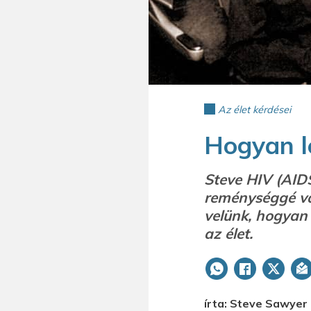
Az élet kérdései
Hogyan l
Steve HIV (AID
reménységgé vál
velünk, hogyan 
az élet.
írta: Steve Sawyer