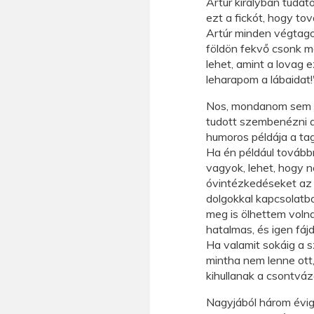
Artúr királyban tudat
ezt a fickót, hogy to
Artúr minden végtagot
földön fekvő csonk mar
lehet, amint a lovag e
leharapom a lábaidat!
Nos, mondanom sem ke
tudott szembenézni a 
humoros példája a ta
Ha én például továbbr
vagyok, lehet, hogy 
óvintézkedéseket az 
dolgokkal kapcsolatb
meg is ölhettem volna
hatalmas, és igen fáj
Ha valamit sokáig a 
mintha nem lenne ott,
kihullanak a csontváz
Nagyjából három évig