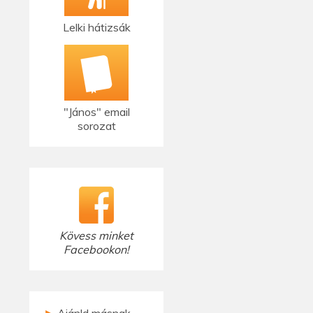
Lelki hátizsák
"János" email
sorozat
Kövess minket
Facebookon!
►
Ajánld másnak