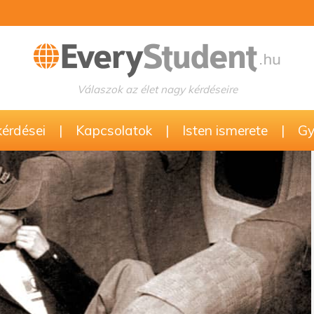
Válaszok az élet nagy kérdéseire
kérdései
|
Kapcsolatok
|
Isten ismerete
|
Gy.