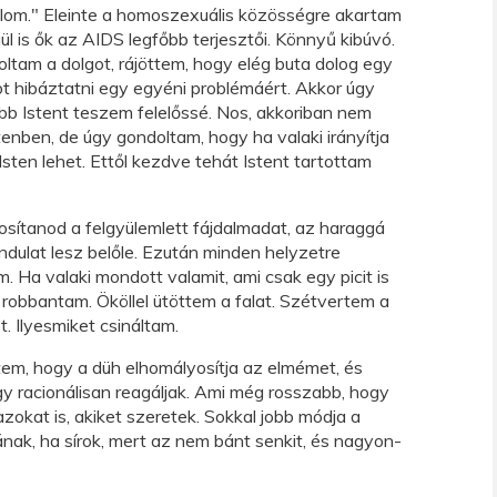
álom." Eleinte a homoszexuális közösségre akartam
ül is ők az AIDS legfőbb terjesztői. Könnyű kibúvó.
ltam a dolgot, rájöttem, hogy elég buta dolog egy
 hibáztatni egy egyéni problémáért. Akkor úgy
bb Istent teszem felelőssé. Nos, akkoriban nem
enben, de úgy gondoltam, hogy ha valaki irányítja
Isten lehet. Ettől kezdve tehát Istent tartottam
osítanod a felgyülemlett fájdalmadat, az haraggá
indulat lesz belőle. Ezután minden helyzetre
. Ha valaki mondott valamit, ami csak egy picit is
robbantam. Ököllel ütöttem a falat. Szétvertem a
 Ilyesmiket csináltam.
tem, hogy a düh elhomályosítja az elmémet, és
 racionálisan reagáljak. Ami még rosszabb, hogy
kat is, akiket szeretek. Sokkal jobb módja a
nak, ha sírok, mert az nem bánt senkit, és nagyon-