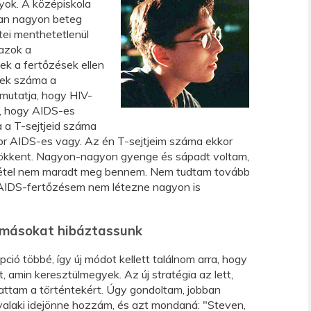
yok. A középiskola
an nagyon beteg
tei menthetetlenül
 azok a
ek a fertőzések ellen
tek száma a
utatja, hogy HIV-
ve, hogy AIDS-es
 a T-sejtjeid száma
or AIDS-es vagy. Az én T-sejtjeim száma ekkor
sökkent. Nagyon-nagyon gyenge és sápadt voltam,
 étel nem maradt meg bennem. Nem tudtam tovább
 AIDS-fertőzésem nem létezne nagyon is
y másokat hibáztassunk
ció többé, így új módot kellett találnom arra, hogy
 amin keresztülmegyek. Az új stratégia az lett,
ttam a történtekért. Úgy gondoltam, jobban
laki idejönne hozzám, és azt mondaná: "Steven,