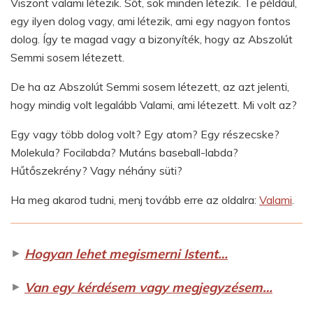
Viszont valami létezik. Sőt, sok minden létezik. Te például,
egy ilyen dolog vagy, ami létezik, ami egy nagyon fontos
dolog. Így te magad vagy a bizonyíték, hogy az Abszolút
Semmi sosem létezett.
De ha az Abszolút Semmi sosem létezett, az azt jelenti,
hogy mindig volt legalább Valami, ami létezett. Mi volt az?
Egy vagy több dolog volt? Egy atom? Egy részecske?
Molekula? Focilabda? Mutáns baseball-labda?
Hűtőszekrény? Vagy néhány süti?
Ha meg akarod tudni, menj tovább erre az oldalra:
Valami
.
►
Hogyan lehet megismerni Istent…
►
Van egy kérdésem vagy megjegyzésem…