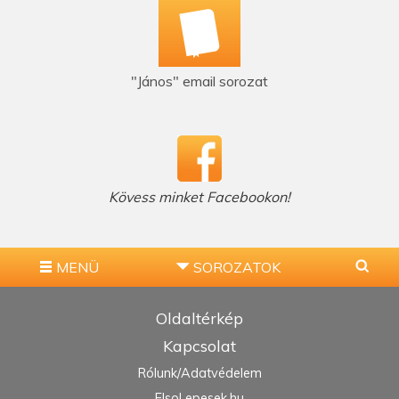
"János" email sorozat
Kövess minket Facebookon!
MENÜ
SOROZATOK
Oldaltérkép
Kapcsolat
Rólunk/Adatvédelem
ElsoLepesek.hu