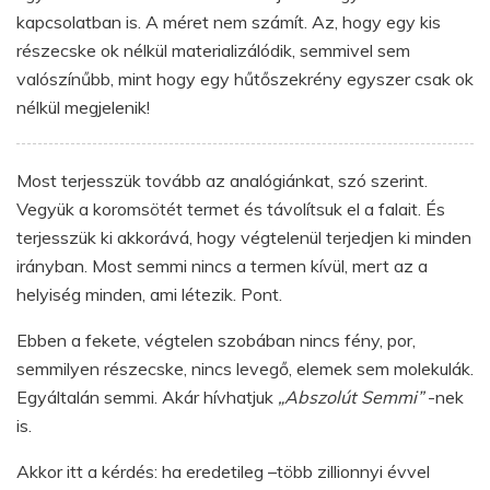
kapcsolatban is. A méret nem számít. Az, hogy egy kis
részecske ok nélkül materializálódik, semmivel sem
valószínűbb, mint hogy egy hűtőszekrény egyszer csak ok
nélkül megjelenik!
Most terjesszük tovább az analógiánkat, szó szerint.
Vegyük a koromsötét termet és távolítsuk el a falait. És
terjesszük ki akkorává, hogy végtelenül terjedjen ki minden
irányban. Most semmi nincs a termen kívül, mert az a
helyiség minden, ami létezik. Pont.
Ebben a fekete, végtelen szobában nincs fény, por,
semmilyen részecske, nincs levegő, elemek sem molekulák.
Egyáltalán semmi. Akár hívhatjuk
„Abszolút Semmi”
-nek
is.
Akkor itt a kérdés: ha eredetileg –több zillionnyi évvel