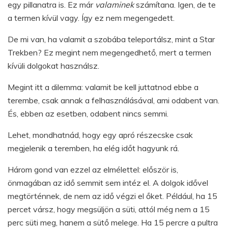
egy pillanatra is. Ez már
valaminek
számítana. Igen, de te
a termen kívül vagy. Így ez nem megengedett.
De mi van, ha valamit a szobába teleportálsz, mint a Star
Trekben? Ez megint nem megengedhető, mert a termen
kívüli dolgokat használsz.
Megint itt a dilemma: valamit be kell juttatnod ebbe a
terembe, csak annak a felhasználásával, ami odabent van.
És, ebben az esetben, odabent nincs semmi.
Lehet, mondhatnád, hogy egy apró részecske csak
megjelenik a teremben, ha elég időt hagyunk rá.
Három gond van ezzel az elmélettel: először is,
önmagában az idő semmit sem intéz el. A dolgok idővel
megtörténnek, de nem az idő végzi el őket. Például, ha 15
percet vársz, hogy megsüljön a süti, attól még nem a 15
perc süti meg, hanem a sütő melege. Ha 15 percre a pultra