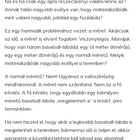
Na és ha csak egy apró részecskényi valami lenne az?
Annak talán nagyobb esélye van, hogy materializálódik,
mint valami nagyobb, például egy focilabda?
Ez egy harmadik problémához vezet: a méret. Akárcsak
az idő, a méret is elvont fogalom. Viszonylagos. Mondjuk,
hogy van három baseball-labdád, egy öt méter átmérőjű,
egy egy méter átmérőjű és egy normál méretű. Melyik
materializálódik nagyobb eséllyel a teremben?
A normál méretű? Nem! Ugyanaz a valószínűség
mindháromnál. A méret nem számítana. Nem az a fő
kérdés. A fő kérdés, hogy egyáltalán egy bármilyen
méretű baseball-labda „megjelenhet-e” a lezárt, üres
termünkben.
Ha nem hiszed el, hogy akár a legkisebb baseball-labda is
megjelenhet a teremben, bármennyi idő is teljen el, akkor
ugyanerre a következtetésre kell jutnod egy atommal