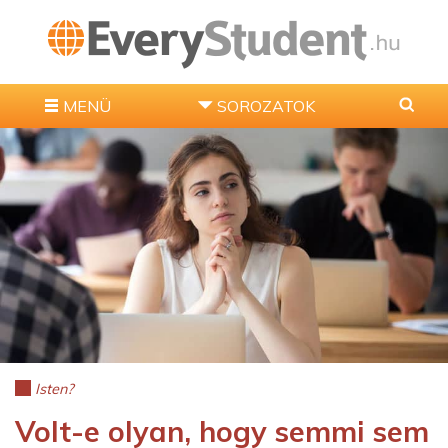
MENÜ
SOROZATOK
Isten?
Volt-e olyan, hogy semmi sem