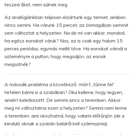
teszed őket, nem sülnek meg.
Az analógiánkban teljesen elzártunk egy termet, amiben
nincs semmi. Ha várunk 15 percet, az önmagában semmit
sem változtat a helyzeten. Na de mi van akkor, mondod,
ha egész eonokat váruk? Nos, az is csak egy halom 15
perces periódus, egymás mellé téve. Ha eonokat várnál a
süteményre a pulton, hogy megsüljön, az eonok
megsütnék?
A második probléma a következő:
miért
„tűnne fel”
hirtelen bármi is a szobában? Oka kellene, hogy legyen,
amiért keletkezett. De semmi sincs a teremben. Akkor
meg mi változtatna ezen a helyzeten? Semmi nem lenne
a teremben, ami okozhatná, hogy valami előtűnjön (de a
kiinduló oknak a szobán belülről kell származnia).