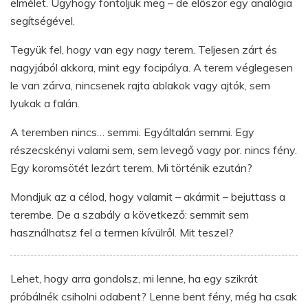
elmélet. Úgyhogy fontoljuk meg – de először egy analógia
segítségével.
Tegyük fel, hogy van egy nagy terem. Teljesen zárt és
nagyjából akkora, mint egy focipálya. A terem véglegesen
le van zárva, nincsenek rajta ablakok vagy ajtók, sem
lyukak a falán.
A teremben nincs… semmi. Egyáltalán semmi. Egy
részecskényi valami sem, sem levegő vagy por. nincs fény.
Egy koromsötét lezárt terem. Mi történik ezután?
Mondjuk az a célod, hogy valamit – akármit – bejuttass a
terembe. De a szabály a következő: semmit sem
használhatsz fel a termen kívülről. Mit teszel?
Lehet, hogy arra gondolsz, mi lenne, ha egy szikrát
próbálnék csiholni odabent? Lenne bent fény, még ha csak