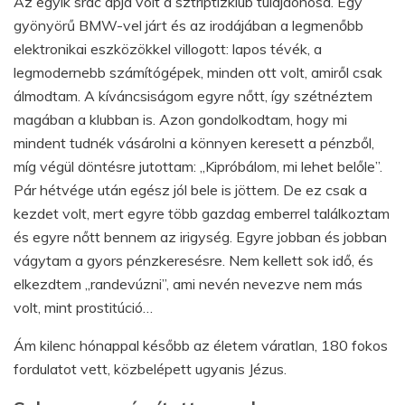
Az egyik srác apja volt a sztriptízklub tulajdonosa. Egy
gyönyörű BMW-vel járt és az irodájában a legmenőbb
elektronikai eszközökkel villogott: lapos tévék, a
legmodernebb számítógépek, minden ott volt, amiről csak
álmodtam. A kíváncsiságom egyre nőtt, így szétnéztem
magában a klubban is. Azon gondolkodtam, hogy mi
mindent tudnék vásárolni a könnyen keresett a pénzből,
míg végül döntésre jutottam: „Kipróbálom, mi lehet belőle”.
Pár hétvége után egész jól bele is jöttem. De ez csak a
kezdet volt, mert egyre több gazdag emberrel találkoztam
és egyre nőtt bennem az irigység. Egyre jobban és jobban
vágytam a gyors pénzkeresésre. Nem kellett sok idő, és
elkezdtem „randevúzni”, ami nevén nevezve nem más
volt, mint prostitúció…
Ám kilenc hónappal később az életem váratlan, 180 fokos
fordulatot vett, közbelépett ugyanis Jézus.