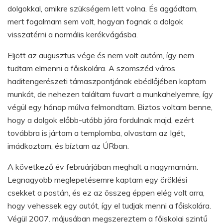
dolgokkal, amikre szükségem lett volna. És aggódtam,
mert fogalmam sem volt, hogyan fognak a dolgok
visszatérni a normális kerékvágásba.
Eljött az augusztus vége és nem volt autóm, így nem
tudtam elmenni a főiskolára. A szomszéd város
haditengerészeti támaszpontjának ebédlőjében kaptam
munkát, de nehezen találtam fuvart a munkahelyemre, így
végül egy hónap múlva felmondtam. Biztos voltam benne,
hogy a dolgok előbb-utóbb jóra fordulnak majd, ezért
továbbra is jártam a templomba, olvastam az Igét,
imádkoztam, és bíztam az ÚRban.
A következő év februárjában meghalt a nagymamám.
Legnagyobb meglepetésemre kaptam egy öröklési
csekket a postán, és ez az összeg éppen elég volt arra,
hogy vehessek egy autót, így el tudjak menni a főiskolára.
Végül 2007. májusában megszereztem a főiskolai szintű