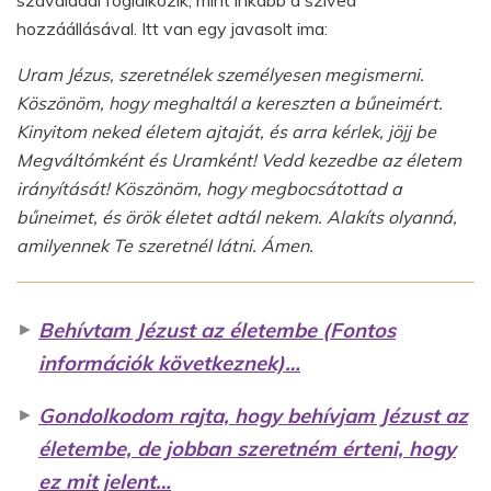
hozzáállásával. Itt van egy javasolt ima:
Uram Jézus, szeretnélek személyesen megismerni.
Köszönöm, hogy meghaltál a kereszten a bűneimért.
Kinyitom neked életem ajtaját, és arra kérlek, jöjj be
Megváltómként és Uramként! Vedd kezedbe az életem
irányítását! Köszönöm, hogy megbocsátottad a
bűneimet, és örök életet adtál nekem. Alakíts olyanná,
amilyennek Te szeretnél látni. Ámen.
►
Behívtam Jézust az életembe (Fontos
információk következnek)…
►
Gondolkodom rajta, hogy behívjam Jézust az
életembe, de jobban szeretném érteni, hogy
ez mit jelent…