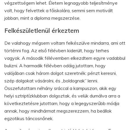
végzettségem lehet. Életem legnagyobb teljesítménye
volt, hogy felvettek a főiskolára, semmi sem motivált
jobban, mint a diploma megszerzése.
Felkészületlenül érkeztem
De valahogy mégsem voltam felkészülve mindarra, ami ott
történni fog. Az első félévben kiderült, hogy terhes
vagyok. A második félévemben elkezdtem egyre vadabbul
bulizni. A harmadik félévben odáig jutottam, hogy
valójában csak három dolgot szeretnék: pénzt keresni,
szép dolgokat vásárolni, és „boldognak” lenni.
Összefutottam néhány sráccal a kampuszon, akik egy
helyi sztriptízklubban dolgoztak, és velük dumálva arra a
következtetésre jutottam, hogy a legegyszerűbb módja
annak, hogy mindhármat megszerezzem, ha beállok
egzotikus táncosnőnek.