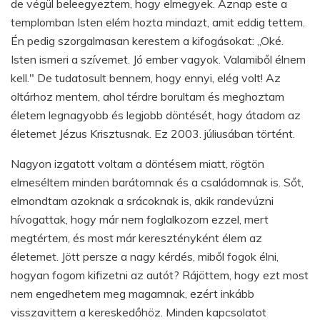
de végül beleegyeztem, hogy elmegyek. Aznap este a
templomban Isten elém hozta mindazt, amit eddig tettem.
Én pedig szorgalmasan kerestem a kifogásokat: „Oké.
Isten ismeri a szívemet. Jó ember vagyok. Valamiből élnem
kell." De tudatosult bennem, hogy ennyi, elég volt! Az
oltárhoz mentem, ahol térdre borultam és meghoztam
életem legnagyobb és legjobb döntését, hogy átadom az
életemet Jézus Krisztusnak. Ez 2003. júliusában történt.
Nagyon izgatott voltam a döntésem miatt, rögtön
elmeséltem minden barátomnak és a családomnak is. Sőt,
elmondtam azoknak a srácoknak is, akik randevúzni
hívogattak, hogy már nem foglalkozom ezzel, mert
megtértem, és most már keresztényként élem az
életemet. Jött persze a nagy kérdés, miből fogok élni,
hogyan fogom kifizetni az autót? Rájöttem, hogy ezt most
nem engedhetem meg magamnak, ezért inkább
visszavittem a kereskedőhöz. Minden kapcsolatot