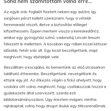
Soha nem számítottam volna erre…
Az egyik srác foglalót fizetett nekem egy autóra, így
sürgősen pénzt kellett szereznem, hogy a vételár
fennmaradó részét, illetve a biztosítási előleget
kifizethessem. Éppen mentem vissza a kereskedőhöz,
amikor egy gyöngyház színű, vadonatúj Lincoln limuzin
fékezett le mellettem. A kocsiban egy nálam közel kétszer
idősebb, fehér srác ült. Egy kicsit beszélgettünk, majd
meghívott, hogy ebédeljek vele.
Beszálltam a kocsijába, és bementünk az első utcasarkon
található étterembe. Beszélgettünk, nevetgéltünk és
ettünk egy jót. Az étkezés végén a fickó ahelyett, hogy
szobára vitt volna, meghívott, hogy csatlakozzak hozzá a
gyülekezete által szervezett, szerda esti
bibliatanulmányozásra. Úgy éreztem magam, mintha
rajtakaptak volna, hogy drogot árulok egy titkosrendőrnek,