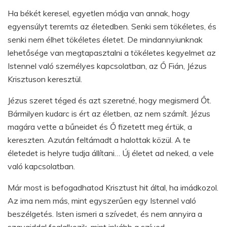
Ha békét keresel, egyetlen módja van annak, hogy
egyensúlyt teremts az életedben. Senki sem tökéletes, és
senki nem élhet tökéletes életet. De mindannyiunknak
lehetősége van megtapasztalni a tökéletes kegyelmet az
Istennel való személyes kapcsolatban, az Ő Fián, Jézus
Krisztuson keresztül.
Jézus szeret téged és azt szeretné, hogy megismerd Őt.
Bármilyen kudarc is ért az életben, az nem számít. Jézus
magára vette a bűneidet és Ő fizetett meg értük, a
kereszten. Azután feltámadt a halottak közül. A te
életedet is helyre tudja állítani… Új életet ad neked, a vele
való kapcsolatban.
Már most is befogadhatod Krisztust hit által, ha imádkozol.
Az ima nem más, mint egyszerűen egy Istennel való
beszélgetés. Isten ismeri a szívedet, és nem annyira a
szavaiddal foglalkozik, mint inkább a szíved