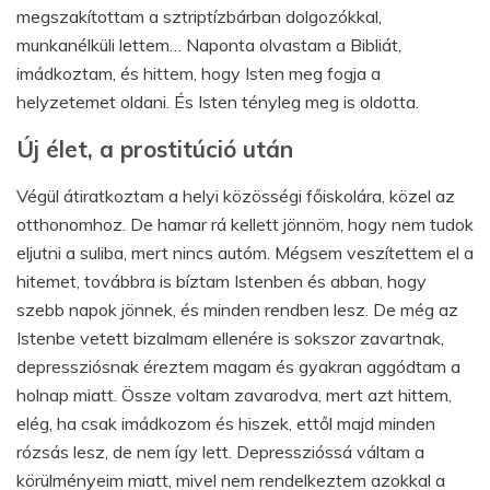
megszakítottam a sztriptízbárban dolgozókkal,
munkanélküli lettem… Naponta olvastam a Bibliát,
imádkoztam, és hittem, hogy Isten meg fogja a
helyzetemet oldani. És Isten tényleg meg is oldotta.
Új élet, a prostitúció után
Végül átiratkoztam a helyi közösségi főiskolára, közel az
otthonomhoz. De hamar rá kellett jönnöm, hogy nem tudok
eljutni a suliba, mert nincs autóm. Mégsem veszítettem el a
hitemet, továbbra is bíztam Istenben és abban, hogy
szebb napok jönnek, és minden rendben lesz. De még az
Istenbe vetett bizalmam ellenére is sokszor zavartnak,
depressziósnak éreztem magam és gyakran aggódtam a
holnap miatt. Össze voltam zavarodva, mert azt hittem,
elég, ha csak imádkozom és hiszek, ettől majd minden
rózsás lesz, de nem így lett. Depresszióssá váltam a
körülményeim miatt, mivel nem rendelkeztem azokkal a