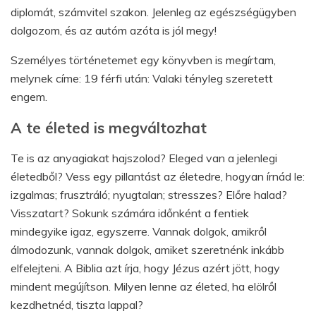
diplomát, számvitel szakon. Jelenleg az egészségügyben
dolgozom, és az autóm azóta is jól megy!
Személyes történetemet egy könyvben is megírtam,
melynek címe: 19 férfi után: Valaki tényleg szeretett
engem.
A te életed is megváltozhat
Te is az anyagiakat hajszolod? Eleged van a jelenlegi
életedből? Vess egy pillantást az életedre, hogyan írnád le:
izgalmas; frusztráló; nyugtalan; stresszes? Előre halad?
Visszatart? Sokunk számára időnként a fentiek
mindegyike igaz, egyszerre. Vannak dolgok, amikről
álmodozunk, vannak dolgok, amiket szeretnénk inkább
elfelejteni. A Biblia azt írja, hogy Jézus azért jött, hogy
mindent megújítson. Milyen lenne az életed, ha elölről
kezdhetnéd, tiszta lappal?