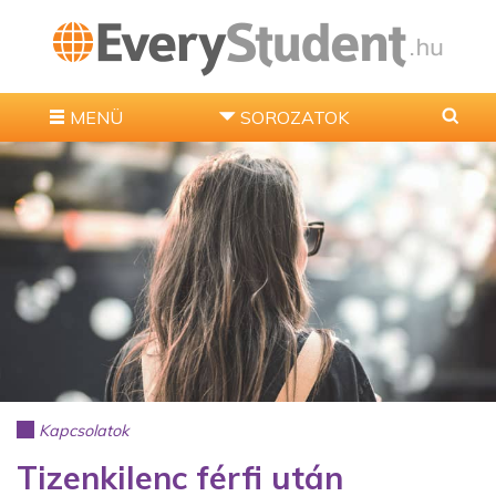
MENÜ
SOROZATOK
Kapcsolatok
Tizenkilenc férfi után