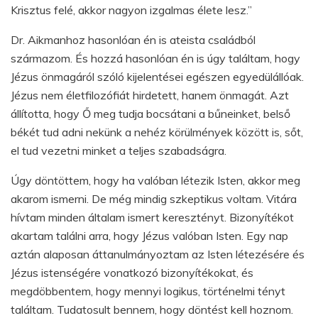
Krisztus felé, akkor nagyon izgalmas élete lesz.”
Dr. Aikmanhoz hasonlóan én is ateista családból
származom. És hozzá hasonlóan én is úgy találtam, hogy
Jézus önmagáról szóló kijelentései egészen egyedülállóak.
Jézus nem életfilozófiát hirdetett, hanem önmagát. Azt
állította, hogy Ő meg tudja bocsátani a bűneinket, belső
békét tud adni nekünk a nehéz körülmények között is, sőt,
el tud vezetni minket a teljes szabadságra.
Úgy döntöttem, hogy ha valóban létezik Isten, akkor meg
akarom ismerni. De még mindig szkeptikus voltam. Vitára
hívtam minden általam ismert keresztényt. Bizonyítékot
akartam találni arra, hogy Jézus valóban Isten. Egy nap
aztán alaposan áttanulmányoztam az Isten létezésére és
Jézus istenségére vonatkozó bizonyítékokat, és
megdöbbentem, hogy mennyi logikus, történelmi tényt
találtam. Tudatosult bennem, hogy döntést kell hoznom.