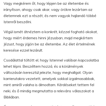
Vagy megkérem őt, hogy lépjen be az életembe és
irányítson, ahogy csak akar, vagy örökre lezártam az
életemnek ezt a részét, és nem vagyok hajlandó többé
Istenről beszélni.
Végül ismét átnéztem a konkrét, kézzel fogható okokat,
hogy miért érdemes hinni Jézusban, majd megkértem
Jézust, hogy jöjjön be az életembe. Az élet értelmének
keresése ezzel lezárult.
Csodálattal töltött el, hogy Istennel valóban kapcsolatba
lehet lépni. Beszéltem hozzá, és a körülmények
változásán keresztül jelezte, hogy meghallgat. Olyan
karrierutakra vezetett, amelyek sokkal izgalmasabbak,
mint amiről valaha is álmodtam. Kérdéseket tettem fel
neki, és ő mindig megmutatta a releváns válaszokat a
Bibliában.