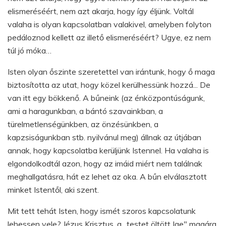
elismeréséért, nem azt akarja, hogy így éljünk. Voltál
valaha is olyan kapcsolatban valakivel, amelyben folyton
pedáloznod kellett az illető elismeréséért? Ugye, ez nem
túl jó móka…
Isten olyan őszinte szeretettel van irántunk, hogy ő maga
biztosította az utat, hogy közel kerülhessünk hozzá... De
van itt egy bökkenő. A bűneink (az énközpontúságunk,
ami a haragunkban, a bántó szavainkban, a
türelmetlenségünkben, az önzésünkben, a
kapzsiságunkban stb. nyilvánul meg) állnak az útjában
annak, hogy kapcsolatba kerüljünk Istennel. Ha valaha is
elgondolkodtál azon, hogy az imáid miért nem találnak
meghallgatásra, hát ez lehet az oka. A bűn elválasztott
minket Istentől, aki szent.
Mit tett tehát Isten, hogy ismét szoros kapcsolatunk
lehessen vele? Jézus Krisztus, a „testet öltött Ige" magára