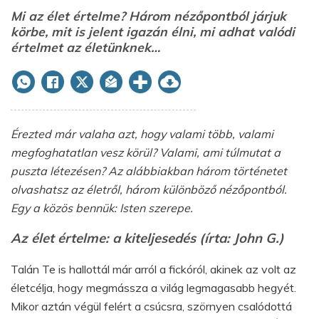
Mi az élet értelme? Három nézőpontból járjuk
körbe, mit is jelent igazán élni, mi adhat valódi
értelmet az életünknek…
Érezted már valaha azt, hogy valami több, valami
megfoghatatlan vesz körül? Valami, ami túlmutat a
puszta létezésen? Az alábbiakban három történetet
olvashatsz az életről, három különböző nézőpontból.
Egy a közös bennük: Isten szerepe.
Az élet értelme: a kiteljesedés (írta: John G.)
Talán Te is hallottál már arról a fickóról, akinek az volt az
életcélja, hogy megmássza a világ legmagasabb hegyét.
Mikor aztán végül felért a csúcsra, szörnyen csalódottá