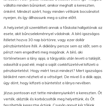
vállalta minden bűnünket, amikor meghalt a kereszten,
önként. Mindezt azért, hogy minden vétkünk bocsánatot
nyerjen, és így állhassunk meg a színe előtt.
A helyzetet jól szemlélteti annak a főiskolai hallgatónak az
esete, akit bűncselekménnyel vádolnak. A bíró igazságos
ítéletet hozva 30 nap börtönre, vagy ezer dollár
pénzbüntetésre ítéli. A diáklány persze sem az időt, sem a
pénzt nem engedheti meg magának. A bíró, aki
történetesen a lány apja, a tárgyalás után leveti a talárját,
odasétál a pad elé, majd a saját csekkfüzetével kifizeti a
pénzbüntetést. Hogy miért teszi mindezt? Mert igazságos
bíróként nem nézheti el a vétséget. De mivel ő a diák apja,
úgy dönt, hogy kifizeti a büntetést a lánya nevében.
Jézus pontosan ezt tette mindannyiunkért a kereszten. Őt
verték, alázták és korbácsolták meg helyettünk, és Őt
feszítették keresztre értünk. Csupán annyit kér tőlünk,