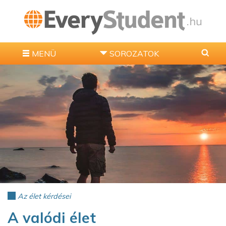
MENÜ
SOROZATOK
Az élet kérdései
A valódi élet