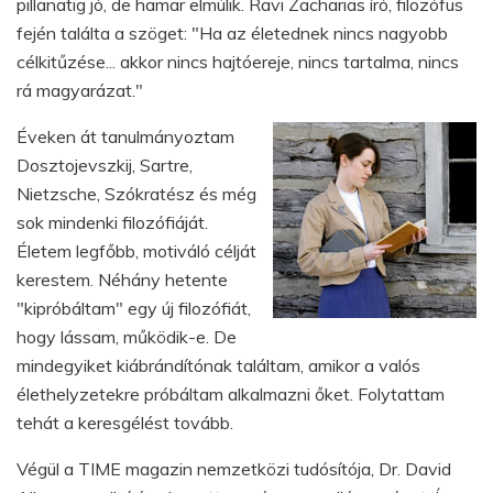
pillanatig jó, de hamar elmúlik. Ravi Zacharias író, filozófus
fején találta a szöget: "Ha az életednek nincs nagyobb
célkitűzése... akkor nincs hajtóereje, nincs tartalma, nincs
rá magyarázat."
Éveken át tanulmányoztam
Dosztojevszkij, Sartre,
Nietzsche, Szókratész és még
sok mindenki filozófiáját.
Életem legfőbb, motiváló célját
kerestem. Néhány hetente
"kipróbáltam" egy új filozófiát,
hogy lássam, működik-e. De
mindegyiket kiábrándítónak találtam, amikor a valós
élethelyzetekre próbáltam alkalmazni őket. Folytattam
tehát a keresgélést tovább.
Végül a TIME magazin nemzetközi tudósítója, Dr. David