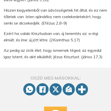
Hiszen kegyelemből van üdvösségetek hit által, és ez nem
tőletek van: Isten ajándéka; nem cselekedetekért, hogy
senki se dicsekedjék. (Efézus 2,8-9)
Ezért ha valaki Krisztusban van, új teremtés az: a régi
elmúlt, és íme: új jött létre. (2Korinthus 5,17)
Az pedig az örök élet, hogy ismernek téged, az egyedül
igaz Istent, és akit elküldtél, Jézus Krisztust. (János 17,3)
OSZD MEG MÁSOKKAL: