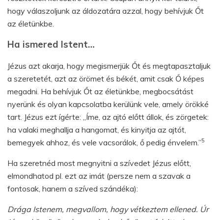
hogy válaszoljunk az áldozatára azzal, hogy behívjuk Őt
az életünkbe.
Ha ismered Istent…
Jézus azt akarja, hogy megismerjük Őt és megtapasztaljuk
a szeretetét, azt az örömet és békét, amit csak Ő képes
megadni. Ha behívjuk Őt az életünkbe, megbocsátást
nyerünk és olyan kapcsolatba kerülünk vele, amely örökké
tart. Jézus ezt ígérte: „Íme, az ajtó előtt állok, és zörgetek:
ha valaki meghallja a hangomat, és kinyitja az ajtót,
5
bemegyek ahhoz, és vele vacsorálok, ő pedig énvelem.”
Ha szeretnéd most megnyitni a szívedet Jézus előtt,
elmondhatod pl. ezt az imát (persze nem a szavak a
fontosak, hanem a szíved szándéka):
Drága Istenem, megvallom, hogy vétkeztem ellened. Úr