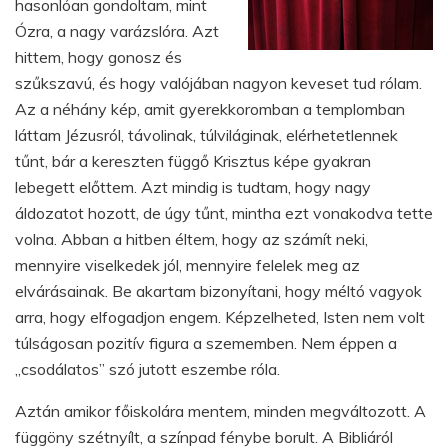
hasonlóan gondoltam, mint
Ózra, a nagy varázslóra. Azt
hittem, hogy gonosz és
szűkszavú, és hogy valójában nagyon keveset tud rólam.
Az a néhány kép, amit gyerekkoromban a templomban
láttam Jézusról, távolinak, túlviláginak, elérhetetlennek
tűnt, bár a kereszten függő Krisztus képe gyakran
lebegett előttem. Azt mindig is tudtam, hogy nagy
áldozatot hozott, de úgy tűnt, mintha ezt vonakodva tette
volna. Abban a hitben éltem, hogy az számít neki,
mennyire viselkedek jól, mennyire felelek meg az
elvárásainak. Be akartam bizonyítani, hogy méltó vagyok
arra, hogy elfogadjon engem. Képzelheted, Isten nem volt
túlságosan pozitív figura a szememben. Nem éppen a
„csodálatos” szó jutott eszembe róla.
Aztán amikor főiskolára mentem, minden megváltozott. A
függöny szétnyílt, a színpad fénybe borult. A Bibliáról