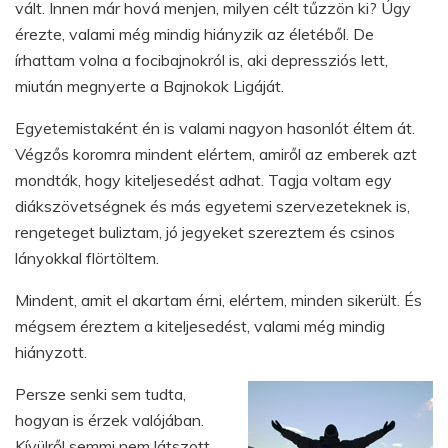
vált. Innen már hová menjen, milyen célt tűzzön ki? Úgy
érezte, valami még mindig hiányzik az életéből. De
írhattam volna a focibajnokról is, aki depressziós lett,
miután megnyerte a Bajnokok Ligáját.
Egyetemistaként én is valami nagyon hasonlót éltem át.
Végzős koromra mindent elértem, amiről az emberek azt
mondták, hogy kiteljesedést adhat. Tagja voltam egy
diákszövetségnek és más egyetemi szervezeteknek is,
rengeteget buliztam, jó jegyeket szereztem és csinos
lányokkal flörtöltem.
Mindent, amit el akartam érni, elértem, minden sikerült. És
mégsem éreztem a kiteljesedést, valami még mindig
hiányzott.
Persze senki sem tudta,
hogyan is érzek valójában.
Kívülről semmi nem látszott