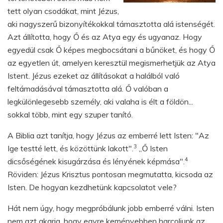
tett olyan csodákat, mint Jézus,
aki nagyszerű bizonyítékokkal támasztotta alá istenségét.
Azt állította, hogy Ő és az Atya egy és ugyanaz. Hogy
egyedül csak Ő képes megbocsátani a bűnöket, és hogy Ő
az egyetlen út, amelyen keresztül megismerhetjük az Atya
Istent. Jézus ezeket az állításokat a halálból való
feltámadásával támasztotta alá. Ő valóban a
legkülönlegesebb személy, aki valaha is élt a földön...
sokkal több, mint egy szuper tanító.
A Biblia azt tanítja, hogy Jézus az emberré lett Isten: "Az
3
Ige testté lett, és közöttünk lakott".
„Ő Isten
4
dicsőségének kisugárzása és lényének képmása".
Röviden: Jézus Krisztus pontosan megmutatta, kicsoda az
Isten. De hogyan kezdhetünk kapcsolatot vele?
Hát nem úgy, hogy megpróbálunk jobb emberré válni. Isten
nem azt akarja, hogy egyre keményebben harcoljunk az