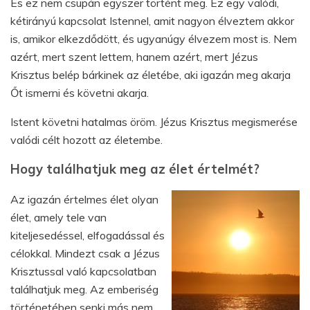
És ez nem csupán egyszer történt meg. Ez egy valódi,
kétirányú kapcsolat Istennel, amit nagyon élveztem akkor
is, amikor elkezdődött, és ugyanúgy élvezem most is. Nem
azért, mert szent lettem, hanem azért, mert Jézus
Krisztus belép bárkinek az életébe, aki igazán meg akarja
Őt ismerni és követni akarja.
Istent követni hatalmas öröm. Jézus Krisztus megismerése
valódi célt hozott az életembe.
Hogy találhatjuk meg az élet értelmét?
Az igazán értelmes élet olyan
élet, amely tele van
kiteljesedéssel, elfogadással és
célokkal. Mindezt csak a Jézus
Krisztussal való kapcsolatban
találhatjuk meg. Az emberiség
történetében senki más nem