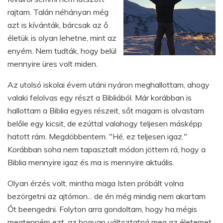
rajtam. Talán néhányan még
azt is kívánták, bárcsak az ő
életük is olyan lehetne, mint az
enyém. Nem tudták, hogy belül
mennyire üres volt miden.
Az utolsó iskolai évem utáni nyáron meghallottam, ahogy
valaki felolvas egy részt a Bibliából. Már korábban is
hallottam a Biblia egyes részeit, sőt magam is olvastam
belőle egy kicsit, de ezúttal valahogy teljesen másképp
hatott rám. Megdöbbentem. "Hé, ez teljesen igaz."
Korábban soha nem tapasztalt módon jöttem rá, hogy a
Biblia mennyire igaz és ma is mennyire aktuális.
Olyan érzés volt, mintha maga Isten próbált volna
bezörgetni az ajtómon... de én még mindig nem akartam
Őt beengedni. Folyton arra gondoltam, hogy ha mégis
megtenném ezt, az hogyan változtatná meg az életemet