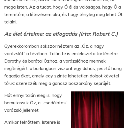
maga Isten. Az a tudat, hogy Ő él és valóságos, hogy Ő a
teremtőm, a létezésem oka, és hogy tényleg meg lehet Őt
találni.
Az élet értelme: az elfogadás (írta: Robert C.)
Gyerekkoromban sokszor néztem az „Óz, a nagy
varázslót” a tévében. Talán te is emlékszel a történetre:
Dorothy és barátai Ózhoz, a varázslóhoz mennek
segítségért, a barlangban viszont egy dühös, ijesztő hang
fogadja őket, amely egy szinte lehetetlen dolgot követel
tőlük: szerezzék meg a gonosz boszorkány seprűjét.
Hát ennyi talán elég is, hogy
bemutassuk Óz, a „csodálatos”
varázsló jellemét.
Amikor felnőttem, Istenre is