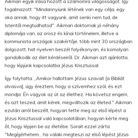
Aikman egyik írása hozott a számomra világosságot. Így
fogalmazott: "Mindannyiunk létének van egy célja, egy
oka annak, hogy itt vagyunk, amit senki nem tud, de
Istentől megtudhatod". Aikman doktornak jó néhány
diplomája van, az orosz és kínai történelem, illetve a
kommunista országok szakértője, több mint 30 országban
dolgozott, hat nyelven beszél folyékonyan, és komolyan
gondolkodik az élet kérdéseiről. Dr. Aikman azt ajánlotta,
hogy lépjünk kapcsolatba Jézus Krisztussal.
Így folytatta: „Amikor hallottam Jézus szavait [a Bibliát
olvasva], úgy éreztem, hogy a szívemhez szól, és ezt
mondja: Én vagyok az út az élethez. Ha követsz engem,
és azt teszed, amit kérek, megváltozik az életed." Aikman
ezután arról beszélt, hogyan tette meg az első lépést a
Jézus Krisztussal való kapcsolatában, hogyan kérte meg
őt, hogy lépjen be az életébe. Sorait ezzel zárta:
"Megígérhetem... ha valaki megteszi az első lépést Jézus