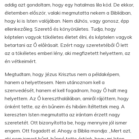
addig azt gondoltam, hogy egy hatalmas lila köd. De ekkor,
életemben először, valaki megmutatta nekem a Bibliában,
hogy ki is Isten valójában. Nem dühös, vagy gonosz, épp
ellenkezőleg. Szerető és könyörületes. Tudja, hogy
képtelen vagyok tökéletes életet élni, és képtelen vagyok
betartani az Ő előírásait. Ezért nagy szeretetéből Ő lett
az a tökéletes emberi lény, aki megfizetett helyettem, az
én vétkeimért.
Megtudtam, hogy Jézus Krisztus nem a példaképem,
hanem a helyettesem. Nem utánoznom kell a
szenvedését, hanem el kell fogadnom, hogy Ő halt meg
helyettem. Az Ő kereszthalálában, amiről rájöttem, hogy
önként tette, az én bűneim és hibáim ítéltettek meg. A
kereszten Isten megmutatta az irántam érzett nagy
szeretetét. Ott bizonyította be, hogy mennyire jól ismer
engem. Ott fogadott el. Ahogy a Biblia mondja: „Mert azt,
aki nem ismert bűnt, bűnné tette értünk, hogy mi Isten