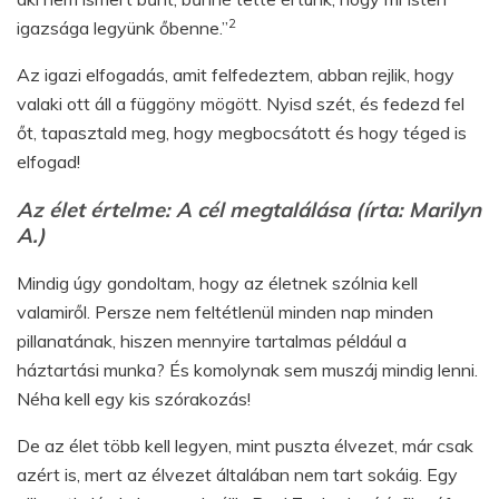
2
igazsága legyünk őbenne.”
Az igazi elfogadás, amit felfedeztem, abban rejlik, hogy
valaki ott áll a függöny mögött. Nyisd szét, és fedezd fel
őt, tapasztald meg, hogy megbocsátott és hogy téged is
elfogad!
Az élet értelme: A cél megtalálása (írta: Marilyn
A.)
Mindig úgy gondoltam, hogy az életnek szólnia kell
valamiről. Persze nem feltétlenül minden nap minden
pillanatának, hiszen mennyire tartalmas például a
háztartási munka? És komolynak sem muszáj mindig lenni.
Néha kell egy kis szórakozás!
De az élet több kell legyen, mint puszta élvezet, már csak
azért is, mert az élvezet általában nem tart sokáig. Egy