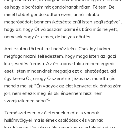
és hogy a barátaim mit gondolnának rólam. Féltem. De
minél többet gondolkodtam ezen, annál inkább
megerősödött bennem (kétségtelenül Isten segítségével),
hogy az, hogy Őt válasszam bármi és bárki más helyett,
nemcsak hogy értelmes, de helyes döntés.
Ami ezután történt, azt nehéz leírni. Csak így tudom
megfogalmazni: felfedeztem, hogy maga Isten az igazi
kiteljesedés forrása. Az én tapasztalatom nem egyedi
eset, Isten mindenkinek megadja ezt a lehetőséget, aki
úgy keresi Őt, ahogy Ő szeretné. Jézus azt mondta (és
mondja ma is): "Én vagyok az élet kenyere: aki énhozzám
jön, nem éhezik meg, és aki énbennem hisz, nem
1
szomjazik meg soha.”
Természetesen az életemnek azóta is vannak
hullámvölgyei, ma is érnek csalódások és vannak
küzdelmeim. De, aki az életemnek igazi értelmet ad, az