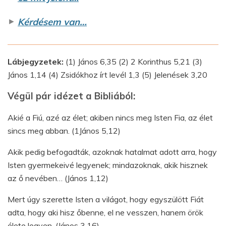
►
Kérdésem van…
Lábjegyzetek:
(1) János 6,35 (2) 2 Korinthus 5,21 (3)
János 1,14 (4) Zsidókhoz írt levél 1,3 (5) Jelenések 3,20
Végül pár idézet a Bibliából:
Akié a Fiú, azé az élet; akiben nincs meg Isten Fia, az élet
sincs meg abban. (1János 5,12)
Akik pedig befogadták, azoknak hatalmat adott arra, hogy
Isten gyermekeivé legyenek; mindazoknak, akik hisznek
az ő nevében… (János 1,12)
Mert úgy szerette Isten a világot, hogy egyszülött Fiát
adta, hogy aki hisz őbenne, el ne vesszen, hanem örök
élete legyen. (János 3,16)