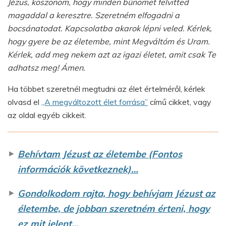
Jézus, köszönöm, hogy minden bűnömet felvitted
magaddal a keresztre. Szeretném elfogadni a
bocsánatodat. Kapcsolatba akarok lépni veled. Kérlek,
hogy gyere be az életembe, mint Megváltóm és Uram.
Kérlek, add meg nekem azt az igazi életet, amit csak Te
adhatsz meg! Ámen.
Ha többet szeretnél megtudni az élet értelméről, kérlek
olvasd el
„A megváltozott élet forrása”
című cikket, vagy
az oldal egyéb cikkeit.
►
Behívtam Jézust az életembe (Fontos
információk következnek)…
►
Gondolkodom rajta, hogy behívjam Jézust az
életembe, de jobban szeretném érteni, hogy
ez mit jelent…