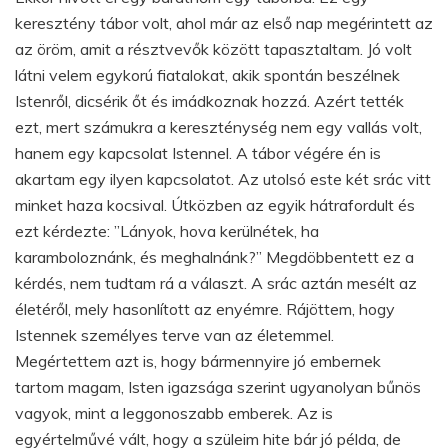
keresztény tábor volt, ahol már az első nap megérintett az
az öröm, amit a résztvevők között tapasztaltam. Jó volt
látni velem egykorú fiatalokat, akik spontán beszélnek
Istenről, dicsérik őt és imádkoznak hozzá. Azért tették
ezt, mert számukra a kereszténység nem egy vallás volt,
hanem egy kapcsolat Istennel. A tábor végére én is
akartam egy ilyen kapcsolatot. Az utolsó este két srác vitt
minket haza kocsival. Útközben az egyik hátrafordult és
ezt kérdezte: ”Lányok, hova kerülnétek, ha
karamboloznánk, és meghalnánk?” Megdöbbentett ez a
kérdés, nem tudtam rá a választ. A srác aztán mesélt az
életéről, mely hasonlított az enyémre. Rájöttem, hogy
Istennek személyes terve van az életemmel.
Megértettem azt is, hogy bármennyire jó embernek
tartom magam, Isten igazsága szerint ugyanolyan bűnös
vagyok, mint a leggonoszabb emberek. Az is
egyértelművé vált, hogy a szüleim hite bár jó példa, de