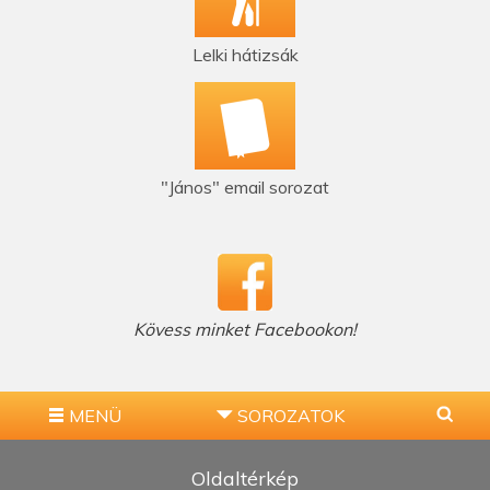
Lelki hátizsák
"János" email sorozat
Kövess minket Facebookon!
MENÜ
SOROZATOK
Oldaltérkép