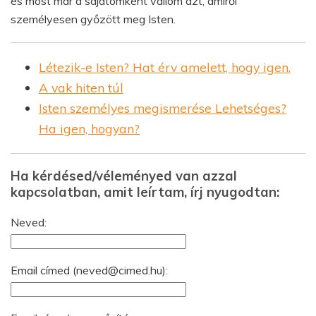
és most már a sajátomként vallom azt, amiről
személyesen győzött meg Isten.
Létezik-e Isten? Hat érv amelett, hogy igen.
A vak hiten túl
Isten személyes megismerése Lehetséges?
Ha igen, hogyan?
Ha kérdésed/véleményed van azzal
kapcsolatban, amit leírtam, írj nyugodtan:
Neved:
Email címed (
neved@cimed.hu
):