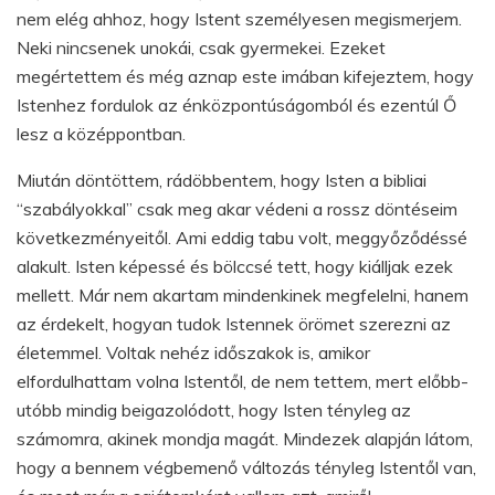
nem elég ahhoz, hogy Istent személyesen megismerjem.
Neki nincsenek unokái, csak gyermekei. Ezeket
megértettem és még aznap este imában kifejeztem, hogy
Istenhez fordulok az énközpontúságomból és ezentúl Ő
lesz a középpontban.
Miután döntöttem, rádöbbentem, hogy Isten a bibliai
“szabályokkal” csak meg akar védeni a rossz döntéseim
következményeitől. Ami eddig tabu volt, meggyőződéssé
alakult. Isten képessé és bölccsé tett, hogy kiálljak ezek
mellett. Már nem akartam mindenkinek megfelelni, hanem
az érdekelt, hogyan tudok Istennek örömet szerezni az
életemmel. Voltak nehéz időszakok is, amikor
elfordulhattam volna Istentől, de nem tettem, mert előbb-
utóbb mindig beigazolódott, hogy Isten tényleg az
számomra, akinek mondja magát. Mindezek alapján látom,
hogy a bennem végbemenő változás tényleg Istentől van,