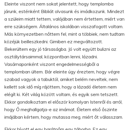
Eleinte viszont nem sokat jelentett, hogy templomba
járunk, esténként Bibliát olvasunk és imádkozunk. Mindezt
a szüleim miatt tettem, valójában nem értettem, miért van
erre szükségem. Általános iskolában visszafogott voltam.
Más környezetben nőttem fel, mint a többiek, nem tudtam
közéjük beilleszkedni. Gimiben ez megváltozott.
Bekerültem egy jó társaságba. Jó volt együtt bulizni az
osztálytársaimmal, központban lenni, lázadni.
Vasárnaponként viszont engedelmességből a
templomban ültem. Bár eleinte úgy éreztem, hogy végre
szabad vagyok a tabuktól, amiket belém neveltek, nem
kellett sok idő míg rájöttem, hogy a lázadó életem nem
elégít ki. Két világ között voltam, és egyik sem tetszett.
Ekkor gondolkoztam el először komolyan Istenről és arról,
hogy Ő meghallgatja-e az imámat. Életem első őszinte
imájában kértem, hogy mutassa meg, miért őt válasszam.
Ekkor hívott el egy barátnőm egy táborba. Ez egy