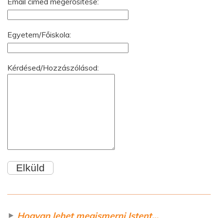
Email címed megerősítése:
Egyetem/Főiskola:
Kérdésed/Hozzászólásod:
►
Hogyan lehet megismerni Istent…