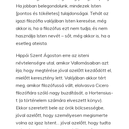
Ha jobban belegondolunk, mindezek Isten
[pontos és tökéletes] tulajdonságai. Tehát az
igazi filozófia valójában Isten keresése, még
akkor is, ha a filozófus ezt nem tudja, és nem
használja Isten nevét – sőt, még akkor is, ha a
esetleg ateista.
Hippói Szent Ágoston erre az isteni
névtelenségre utal, amikor Vallomásaiban azt
írja, hogy megtérése jóval azelőtt kezdődött el,
mielőtt keresztény lett. Valójában akkor tért
meg, amikor filozófussá vált, elolvasva Cicero
filozófiára szóló nagy buzdítását, a Hortensius-
t (a történelem számára elveszett könyv).
Ekkor szeretett bele az örök bölcsességbe,
jóval azelőtt, hogy személyesen megismerte
volna az igaz Istent… jóval azelőtt, hogy tudta