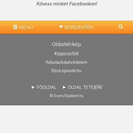
Kövess minket Facebookon!
MENÜ
SOROZATOK
Oldaltérkép
Kapcsolat
Rólunk/Adatvédelem
ElsoLepesek.hu
►
►
FŐOLDAL
OLDAL TETEJÉRE
© EveryStudent.hu