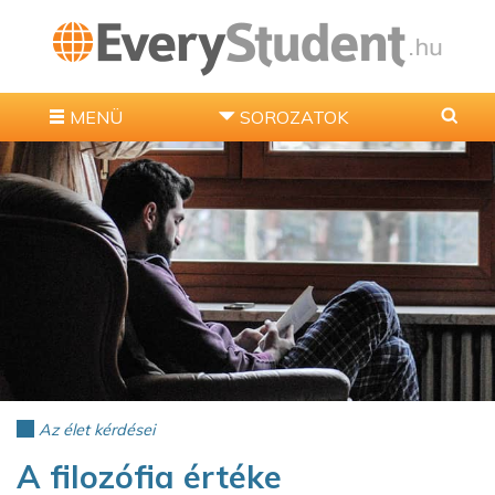
MENÜ
SOROZATOK
Az élet kérdései
A filozófia értéke