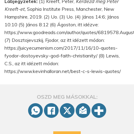
Lábjegyzetek:
(1) Kreeft, Peter,
Kérdezd meg Peter
Kreeft-et,
Sophia Institute Press, Manchester, New
Hampshire, 2019. (2) Uo. (3) Uo. (4) János 14:6; János
10:10 (5) János 8:12 (6) Ágoston, itt idézve:
https://www.goodreads.com/author/quotes/6819578.Augus
(7) Dosztojevszkij, Fjodor, az itt idézett módon:
https://juicyecumenism.com/2017/11/16/10-quotes-
fyodor-dostoyevsky-god-faith-christianity/ (8) Lewis,
C.S., az itt idézett módon:
https://www.kevinhalloran.net/best-c-s-lewis-quotes/
OSZD MEG MÁSOKKAL: