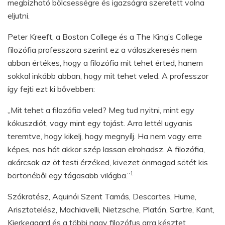
megbízható bölcsességre és igazságra szeretett volna
eljutni.
Peter Kreeft, a Boston College és a The King’s College
filozófia professzora szerint ez a válaszkeresés nem
abban értékes, hogy a filozófia mit tehet érted, hanem
sokkal inkább abban, hogy mit tehet veled. A professzor
így fejti ezt ki bővebben:
„Mit tehet a filozófia veled? Meg tud nyitni, mint egy
kókuszdiót, vagy mint egy tojást. Arra lettél ugyanis
teremtve, hogy kikelj, hogy megnyílj. Ha nem vagy erre
képes, nos hát akkor szép lassan elrohadsz. A filozófia,
akárcsak az öt testi érzéked, kivezet önmagad sötét kis
1
börtönéből egy tágasabb világba.”
Szókratész, Aquinói Szent Tamás, Descartes, Hume,
Arisztotelész, Machiavelli, Nietzsche, Platón, Sartre, Kant,
Kierkegaard és a többi nagy filozófus arra késztet