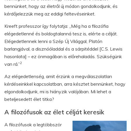
bennünket, hogy az életről új módon gondolkodjunk, és
kérdőjelezzük meg az eddigi feltevéseinket.
Kreeft professzor így folytatja: „Még ha a filozófia
elégedetlenné és boldogtalanná tesz is, elérte a célját.
Elégedetlennek lenni a Szép Új Világgal, Platón
barlangjával, a disznóóladdal és a sárpitéddel [C.S. Lewis
hasonlata] – ez önmagában is előrehaladás. Szükségünk
2
van rá.”
Az elégedetlenség, amit érzünk a megválaszolatlan
kérdéseinkkel kapcsolatban, arra késztet bennünket, hogy
elgondolkodjunk, mi is hiányzik valójában. Mi lehet a
beteljesedett élet titka?
A filozófusok az élet célját keresik
A filozófusok a legtöbbször