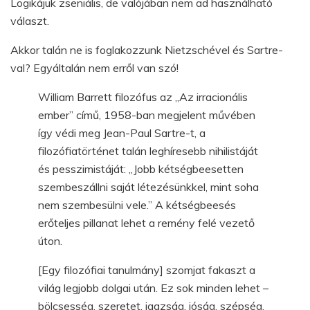
Logikájuk zseniális, de valójában nem ad használható
választ.
Akkor talán ne is foglakozzunk Nietzschével és Sartre-
val? Egyáltalán nem erről van szó!
William Barrett filozófus az „Az irracionális
ember” című, 1958-ban megjelent művében
így védi meg Jean-Paul Sartre-t, a
filozófiatörténet talán leghíresebb nihilistáját
és pesszimistáját: „Jobb kétségbeesetten
szembeszállni saját létezésünkkel, mint soha
nem szembesülni vele.” A kétségbeesés
erőteljes pillanat lehet a remény felé vezető
úton.
[Egy filozófiai tanulmány] szomjat fakaszt a
világ legjobb dolgai után. Ez sok minden lehet –
bölcsesség, szeretet, igazság, jóság, szépség.