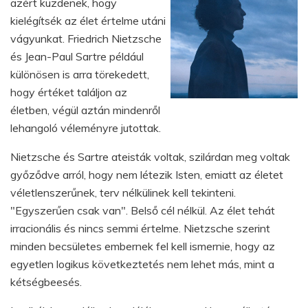
azért küzdenek, hogy
kielégítsék az élet értelme utáni
vágyunkat. Friedrich Nietzsche
és Jean-Paul Sartre például
különösen is arra törekedett,
hogy értéket találjon az
életben, végül aztán mindenről
lehangoló véleményre jutottak.
Nietzsche és Sartre ateisták voltak, szilárdan meg voltak
győződve arról, hogy nem létezik Isten, emiatt az életet
véletlenszerűnek, terv nélkülinek kell tekinteni.
"Egyszerűen csak van". Belső cél nélkül. Az élet tehát
irracionális és nincs semmi értelme. Nietzsche szerint
minden becsületes embernek fel kell ismernie, hogy az
egyetlen logikus következtetés nem lehet más, mint a
kétségbeesés.