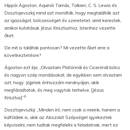
Hippói Ágoston, Aquinói Tamás, Tolkien, C. S. Lewis és
Dosztojevszkij mind azt mondták, hogy megtalálták azt
az igazságot, bölcsességet és szeretetet, amit kerestek,
amikor kutatásuk Jézus Krisztushoz, Istenhez vezette
őket.
De mit is találtak pontosan? Mi vezette őket erre a
következtetésre?
Ágoston ezt írja: „Olvastam Platónnál és Cicerónál bölcs
és nagyon szép mondásokat; de egyikben sem olvastam
azt, hogy: Jöjjetek énhozzám mindnyájan, akik
megfáradtatok, és meg vagytok terhelve. [Jézus
6
Krisztus]”
Dosztojevszkij: „Minden író, nem csak a mieink, hanem a
külföldiek is, akik az Abszolút Szépséget igyekeztek
képviselni, nem tudtak megfelelni a feladatnak, mert ez