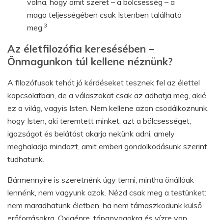
volna, hogy amit szeret – a bölcsesség – a
maga teljességében csak Istenben található
3
meg.
Az életfilozófia keresésében –
Önmagunkon túl kellene néznünk?
A filozófusok tehát jó kérdéseket tesznek fel az élettel
kapcsolatban, de a válaszokat csak az adhatja meg, akié
ez a világ, vagyis Isten. Nem kellene azon csodálkoznunk,
hogy Isten, aki teremtett minket, azt a bölcsességet,
igazságot és belátást akarja nekünk adni, amely
meghaladja mindazt, amit emberi gondolkodásunk szerint
tudhatunk.
Bármennyire is szeretnénk úgy tenni, mintha önállóak
lennénk, nem vagyunk azok. Nézd csak meg a testünket:
nem maradhatunk életben, ha nem támaszkodunk külső
erőforrásokra. Oxigénre, tápanyagokra és vízre van