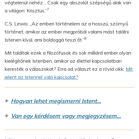
végtelenül nehéz… Csak egy abszolút szépségű alak van
7
a világon: Krisztus.”
C.S. Lewis: „Az emberi történelem az a hosszú, szörnyű
történet, amikor az ember megpróbál valami mást találni
8
Istenen kívül, ami boldoggá teszi őt.”
Mit találtak ezek a filozófusok és sok milliárd ember olyan
kielégítőnek Istenben, amikor az élettel kapcsolatban
keresték a válaszokat? Erra ad választ ez a rövid cikk:
Mit
jelent az Istennel való kapcsolat?
►
Hogyan lehet megismerni Istent…
►
Van egy kérdésem vagy megjegyzésem…