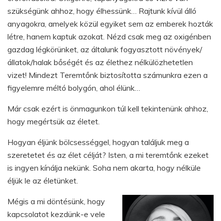
szükségünk ahhoz, hogy élhessünk… Rajtunk kívül álló
anyagokra, amelyek közül egyiket sem az emberek hozták
létre, hanem kaptuk azokat. Nézd csak meg az oxigénben
gazdag légkörünket, az általunk fogyasztott növények/
állatok/halak bőségét és az élethez nélkülözhetetlen
vizet! Mindezt Teremtőnk biztosította számunkra ezen a
figyelemre méltó bolygón, ahol élünk…
Már csak ezért is önmagunkon túl kell tekintenünk ahhoz,
hogy megértsük az életet.
Hogyan éljünk bölcsességgel, hogyan találjuk meg a
szeretetet és az élet célját? Isten, a mi teremtőnk ezeket
is ingyen kínálja nekünk. Soha nem akarta, hogy nélküle
éljük le az életünket.
Mégis a mi döntésünk, hogy
kapcsolatot kezdünk-e vele