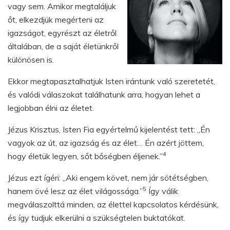
vagy sem. Amikor megtaláljuk
őt, elkezdjük megérteni az
igazságot, egyrészt az életről
általában, de a saját életünkről
különösen is.
Ekkor megtapasztalhatjuk Isten irántunk való szeretetét,
és valódi válaszokat találhatunk arra, hogyan lehet a
legjobban élni az életet.
Jézus Krisztus, Isten Fia egyértelmű kijelentést tett: „Én
vagyok az út, az igazság és az élet… Én azért jöttem,
4
hogy életük legyen, sőt bőségben éljenek.”
Jézus ezt ígéri: „Aki engem követ, nem jár sötétségben,
5
hanem övé lesz az élet világossága.”
Így válik
megválaszolttá minden, az élettel kapcsolatos kérdésünk,
és így tudjuk elkerülni a szükségtelen buktatókat.