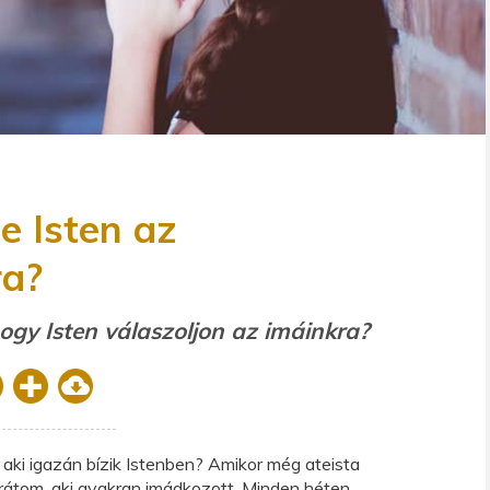
e Isten az
ra?
hogy Isten válaszoljon az imáinkra?
, aki igazán bízik Istenben? Amikor még ateista
arátom, aki gyakran imádkozott. Minden héten