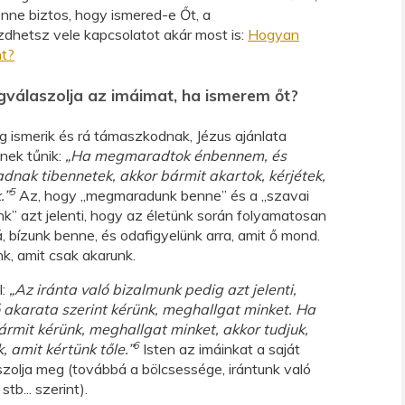
ne biztos, hogy ismered-e Őt, a
hetsz vele kapcsolatot akár most is:
Hogyan
nt?
gválaszolja az imáimat, ha ismerem őt?
eg ismerik és rá támaszkodnak, Jézus ajánlata
nek tűnik:
„Ha megmaradtok énbennem, és
ak tibennetek, akkor bármit akartok, kérjétek,
5
.”
Az, hogy „megmaradunk benne” és a „szavai
 azt jelenti, hogy az életünk során folyamatosan
á, bízunk benne, és odafigyelünk arra, amit ő mond.
k, amit csak akarunk.
l:
„Az iránta való bizalmunk pedig azt jelenti,
 akarata szerint kérünk, meghallgat minket. Ha
ármit kérünk, meghallgat minket, akkor tudjuk,
6
 amit kértünk tőle.”
Isten az imáinkat a saját
szolja meg (továbbá a bölcsessége, irántunk való
tb... szerint).