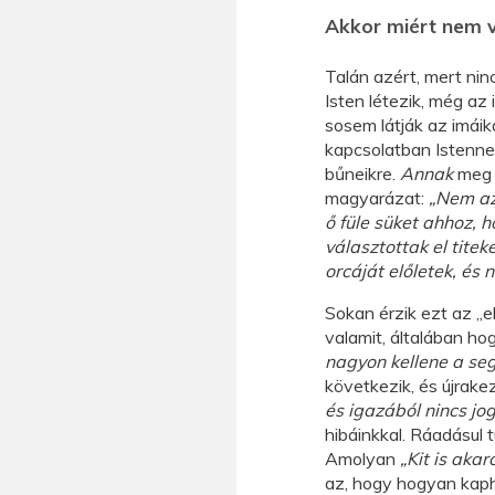
Akkor miért nem v
Talán azért, mert nin
Isten létezik, még az 
sosem látják az imáik
kapcsolatban Istenne
bűneikre.
Annak
meg m
magyarázat:
„Nem az
ő füle süket ahhoz, 
választottak el titeke
orcáját előletek, és 
Sokan érzik ezt az „e
valamit, általában ho
nagyon kellene a se
következik, és újrakez
és igazából nincs j
hibáinkkal. Ráadásul t
Amolyan
„Kit is aka
az, hogy hogyan kap