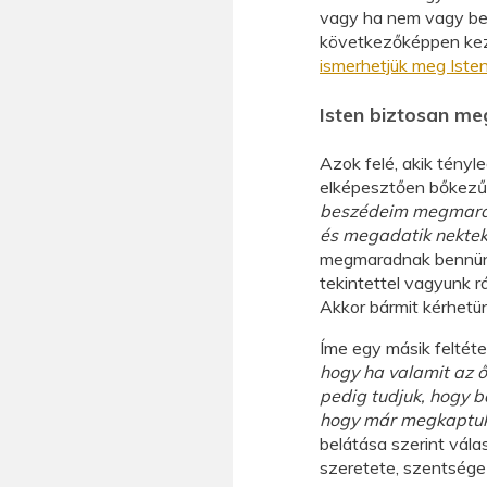
vagy ha nem vagy ben
következőképpen kezd
ismerhetjük meg Iste
Isten biztosan me
Azok felé, akik tényl
elképesztően bőkezű
beszédeim megmaradn
és megadatik nektek
megmaradnak bennünk”
tekintettel vagyunk r
Akkor bármit kérhetün
Íme egy másik feltéte
hogy ha valamit az ő
pedig tudjuk, hogy b
hogy már megkaptuk,
belátása szerint vála
szeretete, szentsége s