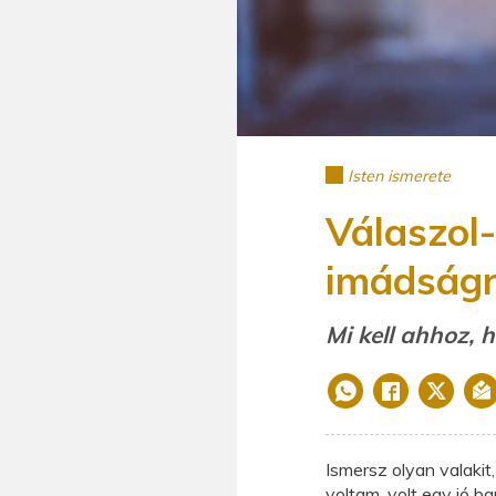
Isten ismerete
Válaszol-
imádság
Mi kell ahhoz, 
Ismersz olyan valakit
voltam, volt egy jó b