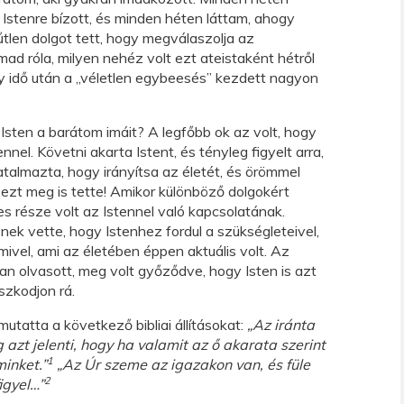
t Istenre bízott, és minden héten láttam, ahogy
űtlen dolgot tett, hogy megválaszolja az
ad róla, milyen nehéz volt ezt ateistaként hétről
y idő után a „véletlen egybeesés” kezdett nagyon
Isten a barátom imáit? A legfőbb ok az volt, hogy
nnel. Követni akarta Istent, és tényleg figyelt arra,
talmazta, hogy irányítsa az életét, és örömmel
 ezt meg is tette! Amikor különböző dolgokért
s része volt az Istennel való kapcsolatának.
ek vette, hogy Istenhez fordul a szükségleteivel,
ivel, ami az életében éppen aktuális volt. Az
ában olvasott, meg volt győződve, hogy Isten is azt
szkodjon rá.
tatta a következő bibliai állításokat:
„Az iránta
 azt jelenti, hogy ha valamit az ő akarata szerint
1
inket.”
„Az Úr szeme az igazakon van, és füle
2
igyel…”