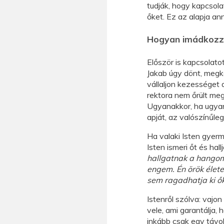
tudják, hogy kapcsola
őket. Ez az alapja an
Hogyan imádkozzu
Először is kapcsolato
Jakab úgy dönt, megké
vállaljon kezességet 
rektora nem őrült meg
Ugyanakkor, ha ugyan
apját, az valószínűle
Ha valaki Isten gyerme
Isten ismeri őt és hal
hallgatnak a hangom
engem. Én örök élete
sem ragadhatja ki ők
Istenről szólva: vajo
vele, ami garantálja,
inkább csak egy távol