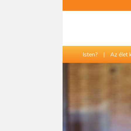
Isten?
|
Az élet 