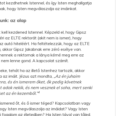
tot kezdhetnek Istennel, és így Isten meghallgatja
nak, hogy Isten megválaszolja az imáinkat.
nk: az alap
t kell kezdened Istennel. Képzeld el, hogy Gipsz
ri az ELTE rektorát (akit nem is ismer), hogy
az autó hiteléért. Ha feltételezzük, hogy az ELTE
, akkor Gipsz Jakabnak erre zéró esélye van.
ennek a rektornak a lánya kérné meg erre az
g nem lenne gond. A kapcsolat számít.
ke, tehát ha az illető Istenhez tartozik, akkor
lja az imáit. Jézus azt mondta,
„Az én juhaim
ra, és én ismerem őket, ők pedig követnek
t adok nekik, és nem vesznek el soha, mert senki
4
et az én kezemből.”
n ismered őt, és ő ismer téged? Kapcsolatban vagy
 hogy Isten megválaszolja az imáidat? Vagy Isten
i fogalom az életedben? Ha Isten távol van tőled,