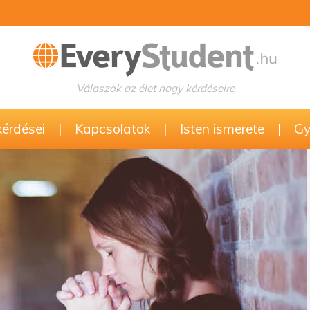
Válaszok az élet nagy kérdéseire
kérdései
|
Kapcsolatok
|
Isten ismerete
|
Gy.