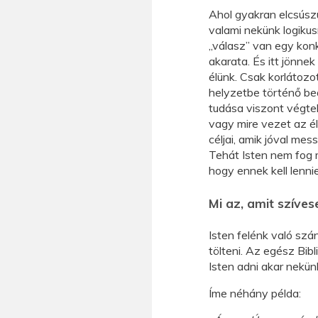
Ahol gyakran elcsúszu
valami nekünk logikus
„válasz” van egy kon
akarata. És itt jönne
élünk. Csak korlátozo
helyzetbe történő be
tudása viszont végte
vagy mire vezet az él
céljai, amik jóval me
Tehát Isten nem fog m
hogy ennek kell lenni
Mi az, amit szíve
Isten felénk való szá
tölteni. Az egész Bibl
Isten adni akar nekün
Íme néhány példa: