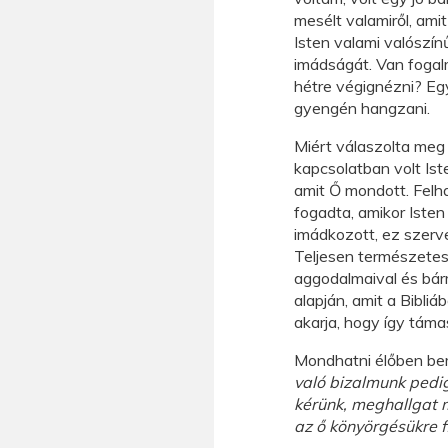
mesélt valamiről, ami
Isten valami valószín
imádságát. Van fogalm
hétre végignézni? Eg
gyengén hangzani.
Miért válaszolta meg 
kapcsolatban volt Iste
amit Ő mondott. Felha
fogadta, amikor Isten
imádkozott, ez szerve
Teljesen természetesn
aggodalmaival és bárm
alapján, amit a Bibli
akarja, hogy így táma
Mondhatni élőben bemu
való bizalmunk pedig
kérünk, meghallgat m
az ő könyörgésükre f