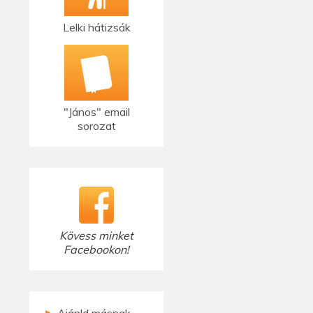
Lelki hátizsák
"János" email
sorozat
Kövess minket
Facebookon!
►
Ajánld másnak