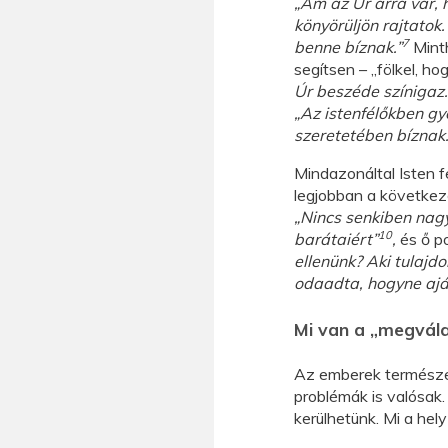
„Ám az Úr arra vár, 
könyörüljön rajtatok
7
benne bíznak.”
Minth
segítsen – „fölkel, ho
Úr beszéde színigaz
„Az istenfélőkben gy
szeretetében bíznak.
Mindazonáltal Isten f
legjobban a következ
„Nincs senkiben nagy
10
barátaiért”
,
és ő po
ellenünk? Aki tulajd
odaadta, hogyne ajá
Mi van a „megvála
Az emberek természe
problémák is valósak
kerülhetünk. Mi a hel