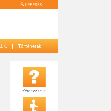
KERESÉS
I.K.
|
Történetek
Kérdezz te is!