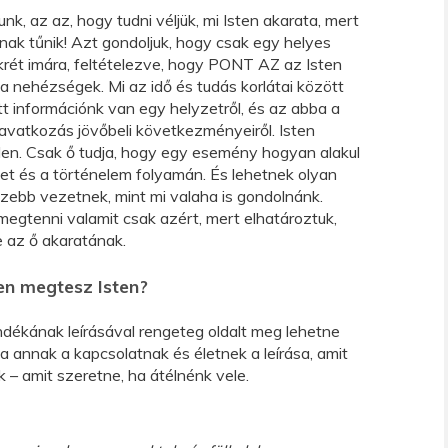
nk, az az, hogy tudni véljük, mi Isten akarata, mert
nak tűnik! Azt gondoljuk, hogy csak egy helyes
krét imára, feltételezve, hogy PONT AZ az Isten
k a nehézségek. Mi az idő és tudás korlátai között
tt információnk van egy helyzetről, és az abba a
avatkozás jövőbeli következményeiről. Isten
len. Csak ő tudja, hogy egy esemény hogyan alakul
et és a történelem folyamán. És lehetnek olyan
sszebb vezetnek, mint mi valaha is gondolnánk.
egtenni valamit csak azért, mert elhatároztuk,
e az ő akaratának.
sen megtesz Isten?
ndékának leírásával rengeteg oldalt meg lehetne
ia annak a kapcsolatnak és életnek a leírása, amit
k – amit szeretne, ha átélnénk vele.