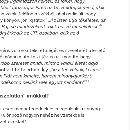
hogy irgalmazzon nektek, és fölkel, hogy
. Mert igazságos Isten az Úr: Boldogok mind, akik
a valaki felállna a székből, ahol addig ült, hogy
gy könyörüljön rajtatok.”
„Az Isten útja tökéletes, az
8
. Pajzsa mindazoknak, akik hozzá menekülnek.”
önyörködik az ÚR, azokban, akik az ő
9
”
elénk való elkötelezettségét és szeretetét a lehető
ő módon mutatta ki: Jézus azt mondta, hogy
obb szeretet annál, mintha valaki életét adja
nt ezt tette értünk. Így
„ha Isten velünk, ki lehet
on Fiát nem kímélte, hanem mindnyájunkért
11
ndékozna nekünk vele együtt mindent?”
szolatlan” imákkal?
tesen megbetegednek és meghalnak; az anyagi
. Különböző nagyon nehéz helyzetekbe is
yzet ezekkel?