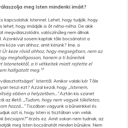
álaszolja meg Isten mindenki imáit?
cs kapcsolatuk Istennel. Lehet, hogy tudják, hogy
is lehet, hogy imádják is őt néha-néha. De akik
at megválaszolódni, valószínűleg nem állnak
l. Azonkívül sosem kaptak tőle bocsánatot a
i köze van ahhoz, amit kérünk? Íme, a
 Úr keze rövid ahhoz, hogy megsegítsen, nem az
hogy meghallgasson, hanem a ti bűneitek
t Istenetektől, a ti vétkeitek miatt rejtette el
3
nem hallgatott meg.”
lválasztottságot” Istentől. Amikor valaki kér Tőle
gyan teszi ezt? Azzal kezdi, hogy
„Istenem,
gítség ebben a helyzetben…”
Aztán kis szünet
di az illető:
„Tudom, hogy nem vagyok tökéletes,
ogom hozzá…”
Tiszában vagyunk a bűneinkkel és
udjuk azt is, hogy Isten is tisztában van velük.
rok becsapni?”
érzés ez. Amit sokan nem tudnak, az
hatják meg Isten bocsánatát minden bűnükre. Nem