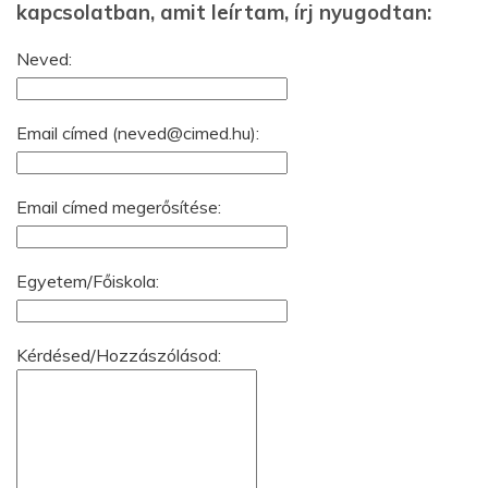
kapcsolatban, amit leírtam, írj nyugodtan:
Neved:
Email címed (
neved@cimed.hu
):
Email címed megerősítése:
Egyetem/Főiskola:
Kérdésed/Hozzászólásod: