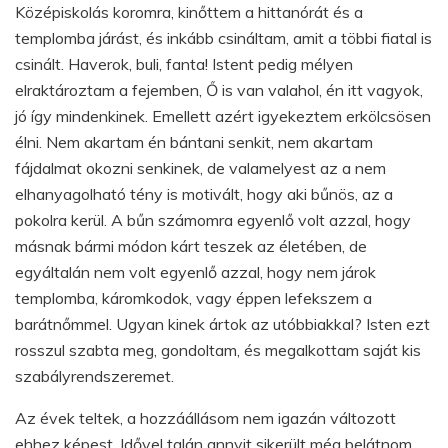
Középiskolás koromra, kinőttem a hittanórát és a
templomba járást, és inkább csináltam, amit a többi fiatal is
csinált. Haverok, buli, fanta! Istent pedig mélyen
elraktároztam a fejemben, Ő is van valahol, én itt vagyok,
jó így mindenkinek. Emellett azért igyekeztem erkölcsösen
élni. Nem akartam én bántani senkit, nem akartam
fájdalmat okozni senkinek, de valamelyest az a nem
elhanyagolható tény is motivált, hogy aki bűnös, az a
pokolra kerül. A bűn számomra egyenlő volt azzal, hogy
másnak bármi módon kárt teszek az életében, de
egyáltalán nem volt egyenlő azzal, hogy nem járok
templomba, káromkodok, vagy éppen lefekszem a
barátnőmmel. Ugyan kinek ártok az utóbbiakkal? Isten ezt
rosszul szabta meg, gondoltam, és megalkottam saját kis
szabályrendszeremet.
Az évek teltek, a hozzáállásom nem igazán változott
ehhez képest. Idővel talán annyit sikerült még belátnom,