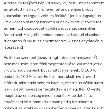
A teljes és felújított kép valahogy így fest: Isten teremtett
és alkotott minket. Arra teremtette az embert, hogy
kapcsolatban legyen vele, és örökké éljen boldogságban.
Ez a kapcsolat megszakadt a bűneink miatt. Ő tökéletes
és nem tud közösséget vállalni a rossznak semmilyen
formájával. A legtöbb ember ebben az Istentől elszakadt
állapotban él ma is, és emiatt fogalmuk sincs egyáltalán a
létezéséről.
És itt kap szerepet Jézus, a legfontosabb láncszem. Ő
nem más, mint Isten földi megtestesülése, aki azért jött a
világra, hogy bűneink bocsánatot nyerjenek. Ő 100 %
ember és 100 % Isten. Ember, mert aludt, ivott, evett,
elfáradt, mint bárki más, és Isten is, ezért bűn nélkül tudta
leélni életét. Keresztre feszítették, és megölték, Ő vette
magára az emberiség minden bűnét. A tieidet és az
enyémeket is! A harmadik napon pedig feltámadt a
halálból, és ezeknek köszönhetően ember és Isten között