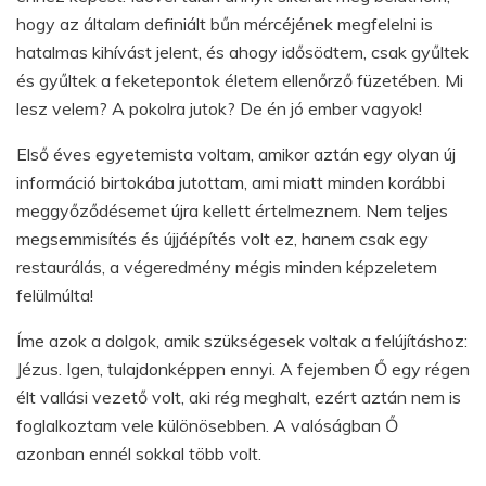
hogy az általam definiált bűn mércéjének megfelelni is
hatalmas kihívást jelent, és ahogy idősödtem, csak gyűltek
és gyűltek a feketepontok életem ellenőrző füzetében. Mi
lesz velem? A pokolra jutok? De én jó ember vagyok!
Első éves egyetemista voltam, amikor aztán egy olyan új
információ birtokába jutottam, ami miatt minden korábbi
meggyőződésemet újra kellett értelmeznem. Nem teljes
megsemmisítés és újjáépítés volt ez, hanem csak egy
restaurálás, a végeredmény mégis minden képzeletem
felülmúlta!
Íme azok a dolgok, amik szükségesek voltak a felújításhoz:
Jézus. Igen, tulajdonképpen ennyi. A fejemben Ő egy régen
élt vallási vezető volt, aki rég meghalt, ezért aztán nem is
foglalkoztam vele különösebben. A valóságban Ő
azonban ennél sokkal több volt.