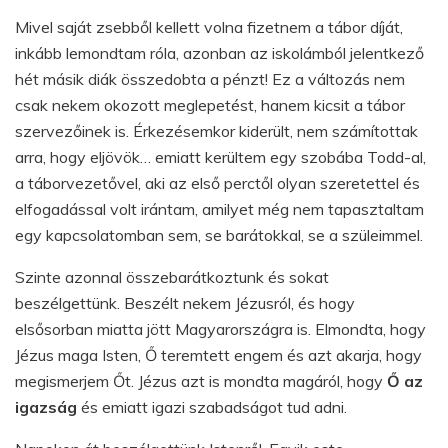
Mivel saját zsebből kellett volna fizetnem a tábor díját,
inkább lemondtam róla, azonban az iskolámból jelentkező
hét másik diák összedobta a pénzt! Ez a változás nem
csak nekem okozott meglepetést, hanem kicsit a tábor
szervezőinek is. Érkezésemkor kiderült, nem számítottak
arra, hogy eljövök… emiatt kerültem egy szobába Todd-al,
a táborvezetővel, aki az első perctől olyan szeretettel és
elfogadással volt irántam, amilyet még nem tapasztaltam
egy kapcsolatomban sem, se barátokkal, se a szüleimmel.
Szinte azonnal összebarátkoztunk és sokat
beszélgettünk. Beszélt nekem Jézusról, és hogy
elsősorban miatta jött Magyarországra is. Elmondta, hogy
Jézus maga Isten, Ő teremtett engem és azt akarja, hogy
megismerjem Őt. Jézus azt is mondta magáról, hogy
Ő az
igazság
és emiatt igazi szabadságot tud adni.