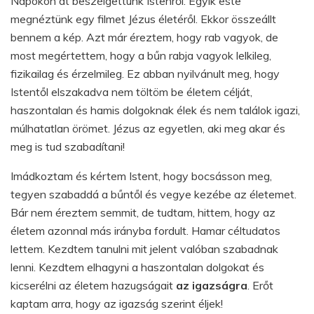
Napokon át beszélgettünk Istenről. Egyik este
megnéztünk egy filmet Jézus életéről. Ekkor összeállt
bennem a kép. Azt már éreztem, hogy rab vagyok, de
most megértettem, hogy a bűn rabja vagyok lelkileg,
fizikailag és érzelmileg. Ez abban nyilvánult meg, hogy
Istentől elszakadva nem töltöm be életem célját,
haszontalan és hamis dolgoknak élek és nem találok igazi,
múlhatatlan örömet. Jézus az egyetlen, aki meg akar és
meg is tud szabadítani!
Imádkoztam és kértem Istent, hogy bocsásson meg,
tegyen szabaddá a bűntől és vegye kezébe az életemet.
Bár nem éreztem semmit, de tudtam, hittem, hogy az
életem azonnal más irányba fordult. Hamar céltudatos
lettem. Kezdtem tanulni mit jelent valóban szabadnak
lenni. Kezdtem elhagyni a haszontalan dolgokat és
kicserélni az életem hazugságait
az igazságra
. Erőt
kaptam arra, hogy az igazság szerint éljek!