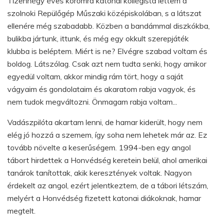
Tizennégy éves koromra katonai kollégista lettem a
szolnoki Repülőgép Műszaki középiskolában, s a látszat
ellenére még szabadabb. Közben a bandámmal diszkókba,
bulikba jártunk, ittunk, és még egy okkult szerepjáték
klubba is beléptem. Miért is ne? Elvégre szabad voltam és
boldog. Látszólag. Csak azt nem tudta senki, hogy amikor
egyedül voltam, akkor mindig rám tört, hogy a saját
vágyaim és gondolataim és akaratom rabja vagyok, és
nem tudok megváltozni. Önmagam rabja voltam...
Vadászpilóta akartam lenni, de hamar kiderült, hogy nem
elég jó hozzá a szemem, így soha nem lehetek már az. Ez
tovább növelte a keserűségem. 1994-ben egy angol
tábort hirdettek a Honvédség keretein belül, ahol amerikai
tanárok tanítottak, akik keresztények voltak. Nagyon
érdekelt az angol, ezért jelentkeztem, de a tábori létszám,
melyért a Honvédség fizetett katonai diákoknak, hamar
megtelt.