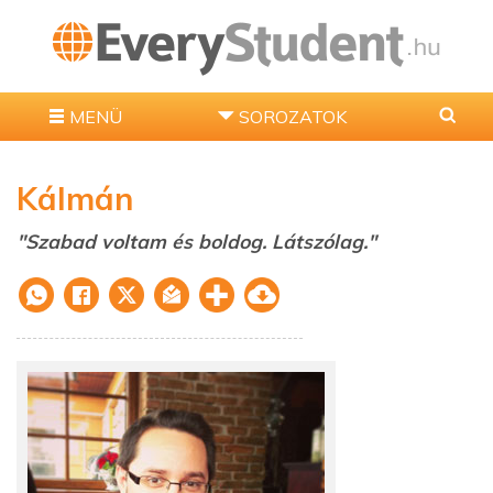
MENÜ
SOROZATOK
Kálmán
"Szabad voltam és boldog. Látszólag."