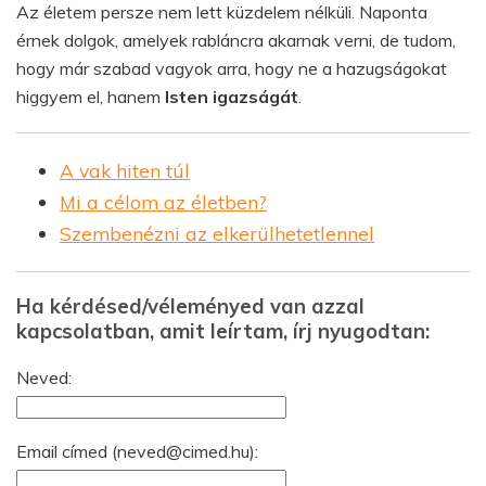
Az életem persze nem lett küzdelem nélküli. Naponta
érnek dolgok, amelyek rabláncra akarnak verni, de tudom,
hogy már szabad vagyok arra, hogy ne a hazugságokat
higgyem el, hanem
Isten igazságát
.
A vak hiten túl
Mi a célom az életben?
Szembenézni az elkerülhetetlennel
Ha kérdésed/véleményed van azzal
kapcsolatban, amit leírtam, írj nyugodtan:
Neved:
Email címed (
neved@cimed.hu
):