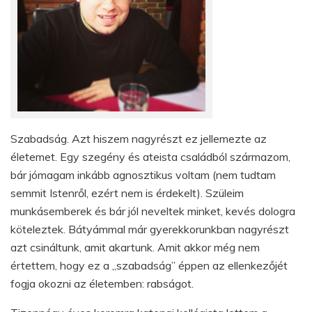
Szabadság. Azt hiszem nagyrészt ez jellemezte az
életemet. Egy szegény és ateista családból származom,
bár jómagam inkább agnosztikus voltam (nem tudtam
semmit Istenről, ezért nem is érdekelt). Szüleim
munkásemberek és bár jól neveltek minket, kevés dologra
köteleztek. Bátyámmal már gyerekkorunkban nagyrészt
azt csináltunk, amit akartunk. Amit akkor még nem
értettem, hogy ez a „szabadság” éppen az ellenkezőjét
fogja okozni az életemben: rabságot.