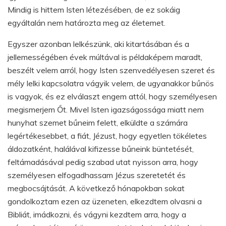
Mindig is hittem Isten létezésében, de ez sokáig
egyáltalán nem határozta meg az életemet.
Egyszer azonban lelkészünk, aki kitartásában és a
jellemességében évek múltával is példaképem maradt,
beszélt velem arról, hogy Isten szenvedélyesen szeret és
mély lelki kapcsolatra vágyik velem, de ugyanakkor bűnös
is vagyok, és ez elválaszt engem attól, hogy személyesen
megismerjem Őt. Mivel Isten igazságossága miatt nem
hunyhat szemet bűneim felett, elküldte a számára
legértékesebbet, a fiát, Jézust, hogy egyetlen tökéletes
áldozatként, halálával kifizesse bűneink büntetését,
feltámadásával pedig szabad utat nyisson arra, hogy
személyesen elfogadhassam Jézus szeretetét és
megbocsájtását. A következő hónapokban sokat
gondolkoztam ezen az üzeneten, elkezdtem olvasni a
Bibliát, imádkozni, és vágyni kezdtem arra, hogy a