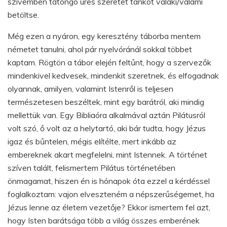
szívemben tátongó üres szeretet tankot valaki/valami
betöltse.
Még ezen a nyáron, egy keresztény táborba mentem
németet tanulni, ahol pár nyelvóránál sokkal többet
kaptam. Rögtön a tábor elején feltűnt, hogy a szervezők
mindenkivel kedvesek, mindenkit szeretnek, és elfogadnak
olyannak, amilyen, valamint Istenről is teljesen
természetesen beszéltek, mint egy barátról, aki mindig
mellettük van. Egy Bibliaóra alkalmával aztán Pilátusról
volt szó, ő volt az a helytartó, aki bár tudta, hogy Jézus
igaz és bűntelen, mégis elítélte, mert inkább az
embereknek akart megfelelni, mint Istennek. A történet
szíven talált, felismertem Pilátus történetében
önmagamat, hiszen én is hónapok óta ezzel a kérdéssel
foglalkoztam: vajon elveszteném a népszerűségemet, ha
Jézus lenne az életem vezetője? Ekkor ismertem fel azt,
hogy Isten barátsága több a világ összes emberének