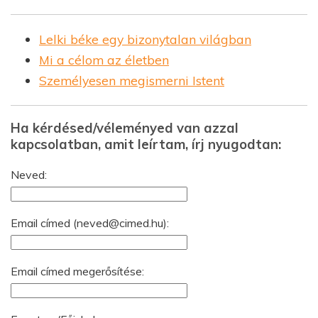
Lelki béke egy bizonytalan világban
Mi a célom az életben
Személyesen megismerni Istent
Ha kérdésed/véleményed van azzal
kapcsolatban, amit leírtam, írj nyugodtan:
Neved:
Email címed (
neved@cimed.hu
):
Email címed megerősítése: