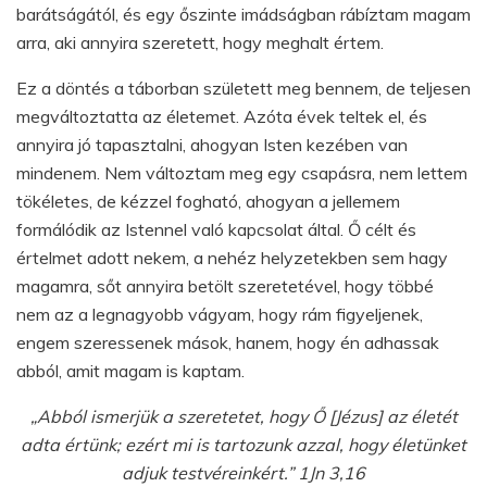
barátságától, és egy őszinte imádságban rábíztam magam
arra, aki annyira szeretett, hogy meghalt értem.
Ez a döntés a táborban született meg bennem, de teljesen
megváltoztatta az életemet. Azóta évek teltek el, és
annyira jó tapasztalni, ahogyan Isten kezében van
mindenem. Nem változtam meg egy csapásra, nem lettem
tökéletes, de kézzel fogható, ahogyan a jellemem
formálódik az Istennel való kapcsolat által. Ő célt és
értelmet adott nekem, a nehéz helyzetekben sem hagy
magamra, sőt annyira betölt szeretetével, hogy többé
nem az a legnagyobb vágyam, hogy rám figyeljenek,
engem szeressenek mások, hanem, hogy én adhassak
abból, amit magam is kaptam.
„Abból ismerjük a szeretetet, hogy Ő [Jézus] az életét
adta értünk; ezért mi is tartozunk azzal, hogy életünket
adjuk testvéreinkért.” 1Jn 3,16